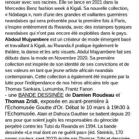
renouer avec ses racines. Elle se lance en 2021 dans la
Mercedes Benz fashion week à Kigali. Sa nouvelle collection,
« Ndabaga », nom d’une des grandes et vaillantes guerrières
rwandaises qui sera présentée pour la première fois à Paris,
s’inspire entièrement du Rwanda, avec des estampes typiques
rwandaises qui n’ont pas encore été exploitées dans le pays.
Abdoul Mujyambere
est un créateur de mode émergent basé
et travaillant à Kigali, au Rwanda.Il pratique également le
théâtre, la danse et les arts visuels. Abdul Majyambere fait ses
débuts dans la mode en Novembre 2020. Sa première
collection est inspirée de son identité de ses convictions et de
ses valeurs en tant que jeune artiste africain rwandais
contemporain. Cette collection a également été inspirée par la
lutte pour l’indépendance de nos héros africains tels que
Thomas Sankara, Lumumba, Frantz Fanon
- une
BANDE DESSINÉE
de
Damien Roudeau
et
Thomas Zridi
, exposée en avant-première à
l'Echomusée Goutte d'Or.
Débat le 10 mars à 19h30 à
l’Echomusée.
Alain et Dafroza Gauthier se battent depuis 20
ans pour que soient jugés les responsables du génocide
perpétré contre les Tutsi du Rwanda en 1994. La bande
dessinée «Le mal dont on ne guérit pas» (éd. Steinkis, 170
pages couleur, sept 2023) écrite par Thomas Zribi et dessinée