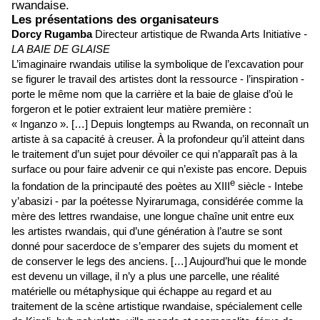
rwandaise.
Les présentations des organisateurs
Dorcy Rugamba
Directeur artistique de Rwanda Arts Initiative
-
LA BAIE DE GLAISE
L’imaginaire rwandais utilise la symbolique de l’excavation pour
se figurer le travail des artistes dont la ressource - l’inspiration -
porte le même nom que la carrière et la baie de glaise d’où le
forgeron et le potier extraient leur matière première :
« Inganzo ». […] Depuis longtemps au Rwanda, on reconnaît un
artiste à sa capacité à creuser. À la profondeur qu’il atteint dans
le traitement d’un sujet pour dévoiler ce qui n’apparaît pas à la
surface ou pour faire advenir ce qui n’existe pas encore. Depuis
e
la fondation de la principauté des poètes au XIII
siècle - Intebe
y’abasizi - par la poétesse Nyirarumaga, considérée comme la
mère des lettres rwandaise, une longue chaîne unit entre eux
les artistes rwandais, qui d’une génération à l’autre se sont
donné pour sacerdoce de s’emparer des sujets du moment et
de conserver le legs des anciens. […] Aujourd’hui que le monde
est devenu un village, il n’y a plus une parcelle, une réalité
matérielle ou métaphysique qui échappe au regard et au
traitement de la scène artistique rwandaise, spécialement celle