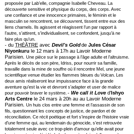
proposée par Lab’elle, compagnie Isabelle Cheveau. La
découverte sensitive et physique du corps, des corps. Avec
une confiance et une innocence primaires, le féminin et le
masculin se rencontrent, se découvrent, tissent entre eux des
liens charnels. Ils agissent et réagissent l’un par rapport à
l’autre, s’attirent, s’individualisent, se confondent, jusqu’à ne
faire plus qu’un.
- du
THÉÂTRE
avec
Devil's Gold
de
Jules César
Niyonkuru
le 12 mars à 17h au Lavoir Moderne
Parisien.
U
ne pièce sur le passage à l’âge adulte et l’altruisme.
Après le décès de son père, Idriss, pour nourrir sa famille,
travaille dans la mine de souffre où il rencontre Mel, une jeune
scientifique venue étudier les flammes bleues du Volcan. Les
deux amis réaliseront leur impuissance face à la grande
aventure qu’est la vie et devront s’adapter et user de malice
-
We call it Love
d'
Ishyo
pour pouvoir braver le système.
Arts Centre
le 24 mars à 20h au
au Lavoir Moderne
Parisien
.
Un huis clos entre une femme et l’assassin de son
fils, questionnant les concepts de justice, de pardon et de
réconciliation. Ce récit poétique et fort s’inspire de l’histoire vraie
d’une femme qui, au lendemain du génocide, s’est retrouvée
totalement seule avec ce trop-plein d’amour qu’elle avait pour