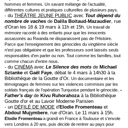
hommes et femmes. Un savant mélange de l’actualité,
différentes cultures et pratiques culturelles de plusieurs pays.
- du
THÉÂTRE JEUNE PUBLIC
avec
Tout dépend du
nombre de vaches
de
Dalila Boitaud-Mazaudier
, rue
d'Oran les 18 & 19 mars à 11h et 15h.
Un travail de
mémoire raconté à des enfants pour que les innocents
assassinés au Rwanda ne disparaissent pas de l’Histoire.
Parce que l’enseignement des génocides du vingtième siècle
n’est pas obligatoire et que les professeurs sont laissés seuls
responsables d’en parler ou non. Tout comme les familles, tout
comme chacun d’entre nous.
- du
CINÉMA
avec
Le Silence des mots
de
Michael
Sztanke
et
Gaël Faye
, débat le
4 mars à 14h30 à la
Bibliothèque de la Goutte d’Or
.
U
n documentaire et les
témoignages de femmes sur les violences commises par les
.
-
soldats français de l’opération Turquoise pendant le génocide
Father's day
de
Kivu Ruhorahoza
à la Bibliothèque
Goutte d'or et au Lavoir Moderne Parisien
- un
DÉFILÉ DE MODE
d'
Elodie Fromenteau
et
Abdoul Mujymbere
, rue d'Oran. Le 11 mars à 15h.
Elodie Fromenteau
a grandi en France à Toulouse et s’envole
vers Londres à 20 ans, puis décide de
rentrer au pays pour