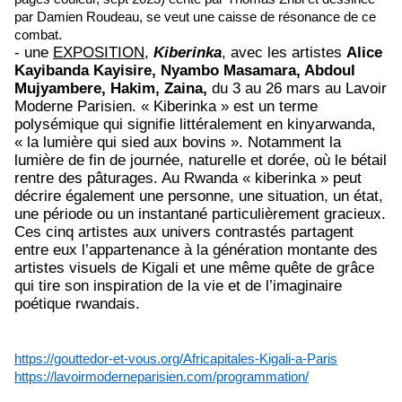
par Damien Roudeau, se veut une caisse de résonance de ce
.
combat
- une
EXPOSITION
,
Kiberinka
, avec les artistes
Alice
Kayibanda Kayisire, Nyambo Masamara, Abdoul
Mujyambere, Hakim, Zaina,
du 3 au 26 mars au Lavoir
Moderne Parisien.
« Kiberinka » est un terme
polysémique qui signifie littéralement en kinyarwanda,
« la lumière qui sied aux bovins ». Notamment la
lumière de fin de journée, naturelle et dorée, où le bétail
rentre des pâturages. Au Rwanda « kiberinka » peut
décrire également une personne, une situation, un état,
une période ou un instantané particulièrement gracieux.
Ces cinq artistes aux univers contrastés partagent
entre eux l’appartenance à la génération montante des
artistes visuels de Kigali et une même quête de grâce
qui tire son inspiration de la vie et de l’imaginaire
poétique rwandais.
https://gouttedor-et-vous.org/Africapitales-Kigali-a-Paris
https://lavoirmoderneparisien.com/programmation/