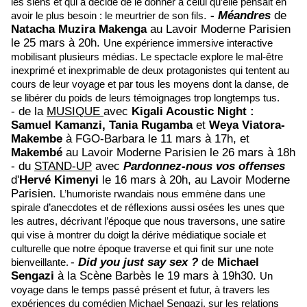
les siens et qui a décidé de le donner à celui qu’elle pensait en
.
-
Méandres
de
avoir le plus besoin : le meurtrier de son fils
Natacha Muzira Makenga
au Lavoir Moderne Parisien
le 25 mars à 20h.
Une expérience immersive interactive
mobilisant plusieurs médias. Le spectacle explore le mal-être
inexprimé et inexprimable de deux protagonistes qui tentent au
cours de leur voyage et par tous les moyens dont la danse, de
se libérer du poids de leurs témoignages trop longtemps tus.
- de la
MUSIQUE
avec
Kigali Acoustic Night :
Samuel Kamanzi, Tania Rugamba
et
Weya Viatora-
Makembe
à FGO-Barbara le 11 mars à 17h, et
Makembé
au Lavoir Moderne Parisien le 26 mars à 18h
- du
STAND-UP
avec
Pardonnez-nous vos offenses
d'
Hervé Kimenyi
le 16 mars à 20h,
au Lavoir Moderne
Parisien
.
L’humoriste rwandais nous emmène dans une
spirale d’anecdotes et de réflexions aussi osées les unes que
les autres, décrivant l’époque que nous traversons, une satire
qui vise à montrer du doigt la dérive médiatique sociale et
culturelle que notre époque traverse et qui finit sur une note
-
Did you just say sex ?
de
Michael
bienveillante.
Sengazi
à la Scène Barbès le 19 mars à 19h30.
U
n
voyage dans le temps passé présent et futur, à travers les
expériences du comédien Michael Sengazi, sur les relations