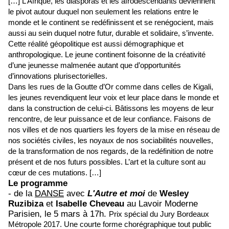
[…] L’Afrique, les diasporas et les afrodescendants deviennent
le pivot autour duquel non seulement les relations entre le
monde et le continent se redéfinissent et se renégocient, mais
aussi au sein duquel notre futur, durable et solidaire, s’invente.
Cette réalité géopolitique est aussi démographique et
anthropologique. Le jeune continent foisonne de la créativité
d’une jeunesse malmenée autant que d’opportunités
d’innovations plurisectorielles.
Dans les rues de la Goutte d’Or comme dans celles de Kigali,
les jeunes revendiquent leur voix et leur place dans le monde et
dans la construction de celui-ci. Bâtissons les moyens de leur
rencontre, de leur puissance et de leur confiance. Faisons de
nos villes et de nos quartiers les foyers de la mise en réseau de
nos sociétés civiles, les noyaux de nos sociabilités nouvelles,
de la transformation de nos regards, de la redéfinition de notre
présent et de nos futurs possibles. L’art et la culture sont au
cœur de ces mutations. […]
Le programme
- de la
DANSE
avec
L'Autre et moi
de
Wesley
Ruzibiza
et
Isabelle Cheveau
au Lavoir Moderne
Parisien, l
e 5 mars à 17h
.
Prix spécial du Jury Bordeaux
Métropole 2017. Une courte forme chorégraphique tout public