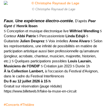
© Christophe Raynaud de Lage
Faux. Une expérience électro-contée.
D'après
Peer
Gynt
d'
Henrik Ibsen
S
Conception et musique électronique live
Wilfried Wendling
S
Conteur
Abbi Patrix
S
Percussionniste
Linda Edsjö
S
Guitariste
Julien Desprez
S
Voix irréelles
Anne Alvaro
S
Selon
les représentations,
une infinité de possibilités en matière de
participation artistique aussi bien professionnelle qu'amateure
(jongleur, acrobate, chanteur, musicien, majorette, historien,
etc.)
S
Quelques participations possibles
Louis Laurain,
Musiciens de l'ONDIF
S
Création juin 2023
S
Durée 1h
À la Collection Lambert,
à l’occasion du Festival d’Avignon,
dans le cadre du Festival Interférences
Du
8 au 12 juillet 2026 à 15 h
Gratuit sur réservation (jauge réduite)
https://www.billetweb.fr/fake-la-muse-en-circuit
#Concerts
#Théâtre