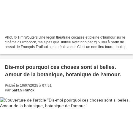
Phot. © Tim Wouters Une leçon théâtrale cocasse et pleine d'humour sur le
cinéma d'Hitchcock, mais pas que, initiée avec brio par tg STAN à partir de
l'essai de François Truffaut sur le réalisateur. C'est un non lieu fourre-tout qui
s'offre à nos yeux....
Dis-moi pourquoi ces choses sont si belles.
Amour de la botanique, botanique de l’amour.
Publié le 10/07/2025 à 07:51
Par
Sarah Franck