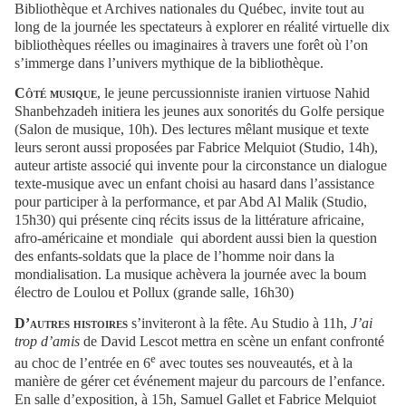
Bibliothèque et Archives nationales du Québec, invite tout au
long de la journée les spectateurs à explorer en réalité virtuelle dix
bibliothèques réelles ou imaginaires à travers une forêt où l’on
s’immerge dans l’univers mythique de la bibliothèque.
Côté musique
, le jeune percussionniste iranien virtuose Nahid
Shanbehzadeh initiera les jeunes aux sonorités du Golfe persique
(Salon de musique, 10h). Des lectures mêlant musique et texte
leurs seront aussi proposées par Fabrice Melquiot (Studio, 14h),
auteur artiste associé qui invente pour la circonstance un dialogue
texte-musique avec un enfant choisi au hasard dans l’assistance
pour participer à la performance, et par Abd Al Malik (Studio,
15h30) qui présente cinq récits issus de la littérature africaine,
afro-américaine et mondiale qui abordent aussi bien la question
des enfants-soldats que la place de l’homme noir dans la
mondialisation. La musique achèvera la journée avec la boum
électro de Loulou et Pollux (grande salle, 16h30)
D’autres histoires
s’inviteront à la fête. Au Studio à 11h,
J’ai
trop d’amis
de David Lescot mettra en scène un enfant confronté
e
au choc de l’entrée en 6
avec toutes ses nouveautés, et à la
manière de gérer cet événement majeur du parcours de l’enfance.
En salle d’exposition, à 15h, Samuel Gallet et Fabrice Melquiot