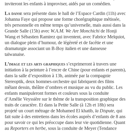
inviteront les enfants à improviser, aidés par un comédien.
La danse
sera présente dans le hall de l’Espace Cardin (11h) avec
Johanna Faye qui propose une forme chorégraphique métissée,
très personnelle en même temps qu’universelle, mais aussi dans la
Grande Salle (15h) avec
W.A.M. We Are Monchichi
de Honji
Wang et Sébastien Ramirez qui inventent, avec Fabrice Melquiot,
un dialogue plein d’humour, de légèreté et de facétie et une
dramaturgie associant un B-Boy italien et une danseuse
taïwanaise.
L’image et les arts graphiques
s’exprimeront à travers une
initiation à la peinture à l’encre de Chine (pour enfants et parents),
dans la salle d’exposition à 13h, animée par la compagnie
Stereoptik, deux hommes-orchestre qui fabriquent des films
mêlant dessin, théâtre d’ombres et musique au vu du public. Les
enfants manipuleront formes et couleurs sous la conduite
d’Amélie Veyssière sur le thème de la transposition graphique des
traits de caractère. Et dans la Petite Salle (à 12h et 18h) sera
projeté un court métrage de Mohamed El khatib,
la Dispute
, qui
fait suite à des entretiens dans les écoles auprès d’enfants de 8 ans
pour savoir ce qui les préoccupe dans leur vie quotidienne. Quant
au
Reporters en herbe
, sous la conduite de Meyer (Tendance