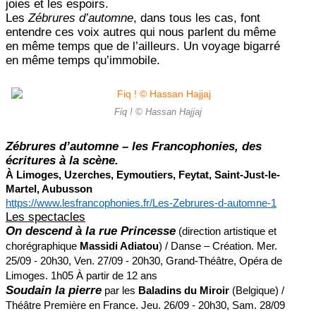
joies et les espoirs.
Les
Zébrures d’automne
, dans tous les cas, font
entendre ces voix autres qui nous parlent du même
en même temps que de l’ailleurs. Un voyage bigarré
en même temps qu’immobile.
Fiq ! © Hassan Hajjaj
Zébrures d’automne – les Francophonies, des
écritures à la scène.
À Limoges, Uzerches, Eymoutiers, Feytat, Saint-Just-le-
Martel, Aubusson
https://www.lesfrancophonies.fr/Les-Zebrures-d-automne-1
Les spectacles
On descend à la rue Princesse
(direction artistique et
chorégraphique
Massidi Adiatou
) / Danse – Création. Mer.
25/09 - 20h30, Ven. 27/09 - 20h30, Grand-Théâtre, Opéra de
Limoges. 1h05 À partir de 12 ans
Soudain la pierre
par les
Baladins du Miroir
(Belgique) /
Théâtre Première en France. Jeu. 26/09 - 20h30, Sam. 28/09