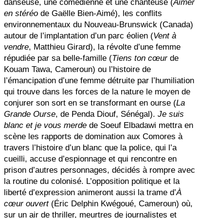
danseuse, une comédienne et une chanteuse (
Aimer
en stéréo
de Gaëlle Bien-Aimé), les conflits
environnementaux du Nouveau-Brunswick (Canada)
autour de l’implantation d’un parc éolien (
Vent à
vendre
, Matthieu Girard), la révolte d’une femme
répudiée par sa belle-famille (
Tiens ton cœur
de
Kouam Tawa, Cameroun) ou l’histoire de
l’émancipation d’une femme détruite par l’humiliation
qui trouve dans les forces de la nature le moyen de
conjurer son sort en se transformant en ourse (
La
Grande Ourse
, de Penda Diouf, Sénégal).
Je suis
blanc et je vous merde
de Soeuf Elbadawi mettra en
scène les rapports de domination aux Comores à
travers l’histoire d’un blanc que la police, qui l’a
cueilli, accuse d’espionnage et qui rencontre en
prison d’autres personnages, décidés à rompre avec
la routine du colonisé. L’opposition politique et la
liberté d’expression animeront aussi la trame d’
À
cœur ouvert
(Éric Delphin Kwégoué, Cameroun) où,
sur un air de thriller, meurtres de journalistes et