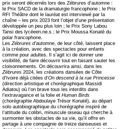
prix seront décernés lors des Zébrures d’automne :
le Prix SACD de la dramaturgie francophone ; le Prix
RFI Théâtre dont le lauréat est interviewé par la
chaîne – les prix 2023 font l’objet d’une présentation
développée un peu plus loin ; le Prix Sony Labou
Tansi des lycéeen.ne.s ; le Prix Moussa Konaté du
polar francophone.
Les
Zébrures d’automne
, de leur côté, laissent place
à la création, avec des spectacles pour enfants
comme pour adultes. Il s’agit ici de donner une
visibilité, de faire découvrir tout en faisant sauter les
cloisonnements. On découvrira ainsi, dans les
Zébrures
2024, les créations dansées de Côte
d’Ivoire déjà citées d’
On descend à la rue Princesse
(direction artistique et chorégraphique Massidi
Adiatou) où l’on brave tous les interdits dans
l’extravagance et la folie et
Human Birds
(chorégraphie Abdoulaye Trésor Konaté), au départ
solo autobiographique du chorégraphe inspiré de
l’attitude du colibri, minuscule oiseau qui cherche à
surmonter les obstacles de sa vie, qu’il offre en
partage à une compagnie de treize danseuses et