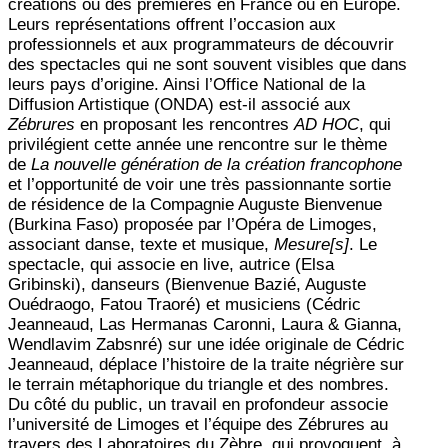
créations ou des premières en France ou en Europe.
Leurs représentations offrent l’occasion aux
professionnels et aux programmateurs de découvrir
des spectacles qui ne sont souvent visibles que dans
leurs pays d’origine. Ainsi l’Office National de la
Diffusion Artistique (ONDA) est-il associé aux
Zébrures
en proposant les rencontres
AD HOC
, qui
privilégient cette année une rencontre sur le thème
de
La nouvelle génération de la création francophone
et l’opportunité de voir une très passionnante sortie
de résidence de la Compagnie Auguste Bienvenue
(Burkina Faso) proposée par l’Opéra de Limoges,
associant danse, texte et musique,
Mesure[s]
. Le
spectacle, qui associe en live, autrice (Elsa
Gribinski), danseurs (Bienvenue Bazié, Auguste
Ouédraogo, Fatou Traoré) et musiciens (Cédric
Jeanneaud, Las Hermanas Caronni, Laura & Gianna,
Wendlavim Zabsnré) sur une idée originale de Cédric
Jeanneaud, déplace l’histoire de la traite négrière sur
le terrain métaphorique du triangle et des nombres.
Du côté du public, un travail en profondeur associe
l’université de Limoges et l’équipe des Zébrures au
travers des Laboratoires du Zèbre, qui provoquent, à