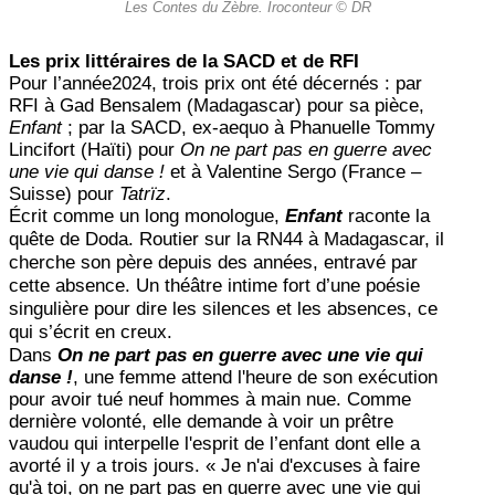
Les Contes du Zèbre. Iroconteur © DR
Les prix littéraires de la SACD et de RFI
Pour l’année2024, trois prix ont été décernés : par
RFI à Gad Bensalem (Madagascar) pour sa pièce,
Enfant
; par la SACD, ex-aequo à Phanuelle Tommy
Lincifort (Haïti) pour
On ne part pas en guerre avec
une vie qui danse !
et à Valentine Sergo (France –
Suisse) pour
Tatrïz
.
Écrit comme un long monologue,
Enfant
raconte la
quête de Doda. Routier sur la RN44 à Madagascar, il
cherche son père depuis des années, entravé par
cette absence. Un théâtre intime fort d’une poésie
singulière pour dire les silences et les absences, ce
qui s’écrit en creux.
Dans
On ne part pas en guerre avec une vie qui
danse !
, u
ne femme attend l'heure de son exécution
pour avoir tué neuf hommes à main nue. Comme
dernière volonté, elle demande à voir un prêtre
vaudou qui interpelle l'esprit de l’enfant dont elle a
avorté il y a trois jours. « Je n'ai d'excuses à faire
qu'à toi, on ne part pas en guerre avec une vie qui