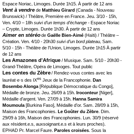
Espace Noriac, Limoges. Durée 1h15. À partir de 12 ans
Vent à vendre
de
Matthieu Girard
(Canada - Nouveau
Brunswick) / Théâtre, Première en France. Jeu. 3/10 - 15h,
Ven. 4/10 – 18h
suivi d’un temps d’échange -
Espace Noriac
– Crypte, Limoges. Durée 1h30. À partir de 12 ans
Aimer en stéréo
de
Gaëlle Bien-Aimé
(Haïti) / Théâtre –
Création. Ven. 4/10 - 20h30
suivi d’un bord plateau,
Sam.
5/10 - 15h - Théâtre de l’Union, Limoges. Durée 1h15 À partir
de 12 ans
Les Amazones d’Afrique
/ Musique. Sam. 5/10 - 20h30 -
Grand-Théâtre, Opéra de Limoges. Tout public
Les contes du Zèbre
/ Rendez-vous contes avec les
es
lauréat·e·s des IX
Jeux de la Francophonie.
Dan
Bosembo Alonga
[République Démocratique du Congo],
Médaille de bronze. Jeu. 26/09 à 15h.
Iroconteur
[Niger],
Médaille d’argent. Ven. 27/09 à 15h.
Hanna Samira
Moumoula
[Burkina Faso], Médaille d’or. Sam. 28/09 à 15h,
Maison des Francophonies.
Le Goûter du Zèbre
. Dim.
29/09 à 16h, Maison des Francophonies. Lun. 30/9 (réservé
aux résident.e.s, auxsoignant.e.s et à leurs proches).
EPHAD Pr. Marcel Faure.
Paroles croisées
. Sous la