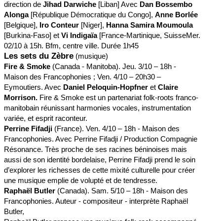
direction de
Jihad Darwiche
[Liban] Avec
Dan Bossembo
Alonga
[République Démocratique du Congo],
Anne Borlée
[Belgique],
Iro Conteur
[Niger],
Hanna Samira Moumoula
[Burkina-Faso] et
Vi Indigaïa
[France-Martinique, SuisseMer.
02/10 à 15h. Bfm, centre ville. Durée 1h45
Les sets du Zèbre
(musique)
Fire & Smoke
(Canada - Manitoba). Jeu. 3/10 – 18h -
Maison des Francophonies ; Ven. 4/10 – 20h30 –
Eymoutiers. Avec
Daniel Peloquin-Hopfner
et
Claire
Morrison.
Fire & Smoke est un partenariat folk-roots franco-
manitobain réunissant harmonies vocales, instrumentation
variée, et esprit raconteur.
Perrine Fifadji
(France). Ven. 4/10 – 18h - Maison des
Francophonies. Avec Perrine Fifadji / Production Compagnie
Résonance. Très proche de ses racines béninoises mais
aussi de son identité bordelaise, Perrine Fifadji prend le soin
d’explorer les richesses de cette mixité culturelle pour créer
une musique emplie de volupté et de tendresse.
Raphaël Butler
(Canada). Sam. 5/10 – 18h - Maison des
Francophonies. Auteur - compositeur - interprète Raphaël
Butler,