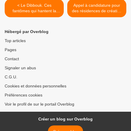
< Le Dibbouk. Ces
Appel à candidature pour
fantômes qui hantent la
des résidences de création
conscience des vivants.
articulées à un
accompagnement
professionnel structurant >
Hébergé par Overblog
Top articles
Pages
Contact
Signaler un abus
C.G.U.
Cookies et données personnelles
Préférences cookies
Voir le profil de sur le portail Overblog
Créer un blog sur Overblog