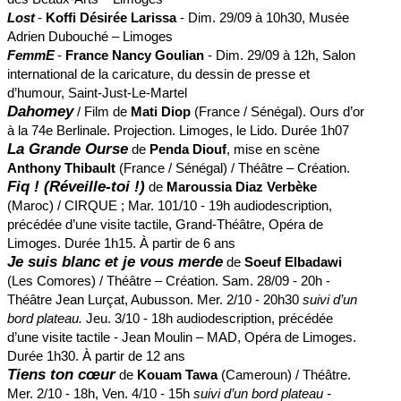
Lost
-
Koffi Désirée Larissa
- Dim. 29/09 à 10h30, Musée
Adrien Dubouché – Limoges
FemmE
-
France Nancy Goulian
- Dim. 29/09 à 12h, Salon
international de la caricature, du dessin de presse et
d’humour, Saint-Just-Le-Martel
Dahomey
/ Film de
Mati Diop
(France / Sénégal). Ours d’or
à la 74e Berlinale. Projection. Limoges, le Lido. Durée 1h07
La Grande Ourse
de
Penda Diouf
, mise en scène
Anthony Thibault
(France / Sénégal) / Théâtre – Création.
Fiq ! (Réveille-toi !)
de
Maroussia Diaz Verbèke
(Maroc) / CIRQUE ; Mar. 101/10 - 19h audiodescription,
précédée d’une visite tactile, Grand-Théâtre, Opéra de
Limoges. Durée 1h15. À partir de 6 ans
Je suis blanc et je vous merde
de
Soeuf Elbadawi
(Les Comores) / Théâtre – Création. Sam. 28/09 - 20h -
Théâtre Jean Lurçat, Aubusson. Mer. 2/10 - 20h30
suivi d’un
bord plateau.
Jeu. 3/10 - 18h audiodescription, précédée
d’une visite tactile - Jean Moulin – MAD, Opéra de Limoges.
Durée 1h30. À partir de 12 ans
Tiens ton cœur
de
Kouam Tawa
(Cameroun) / Théâtre.
Mer. 2/10 - 18h, Ven. 4/10 - 15h
suivi d’un bord plateau -