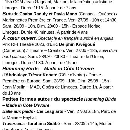
- 15h CCM Jean Gagnant, Maison de la création artistique –
Limoges. Durée 1h15. À partir de 7 ans
Bois
de
Csaba Raduly et Pavla Mano
(Canada - Québec) /
Marionnettes Première en France. Ven. 27/09 - 10h et 14h30,
Sam. 28/09 - 10h, Dim. 29/09 - 15h - Espace Noriac,
Limoges. Durée 40 minutes. À partir de 4 ans
À cœur ouvert
,
Spectacle en français surtitré en anglais,
Prix RFI Théâtre 2023, d’
Éric Delphin Kwégoué
(Cameroun) / Théâtre – Création. Ven. 27/09 - 18h,
suivi d’un
bord plateau,
Sam. 28/09 - 20h30 - Théâtre de l’Union,
Limoges. Durée 1h30. À partir de 15 ans
Humming Birds – Made in Côte D’ivoire
d’
Abdoulaye Trésor Konaté
(Côte d’Ivoire) / Danse -
Première en Europe. Sam. 28/09 - 18h, Dim. 29/09 - 15h -
Jean Moulin – MAD, Opéra de Limoges. Durée 1h. À partir
de 13 ans
Petites formes autour du spectacle
Humming Birds
– Made in Côte D’ivoire
Balle aux pieds
- Cie Lesg’arts
- Ven. 27/09 à 18h, Parc de
la Mairie – Feytiat
Traversées
- Ibrahima Sidibé
- Sam. 28/09 à 14h, Musée
des Beaux-Arts – Limoges