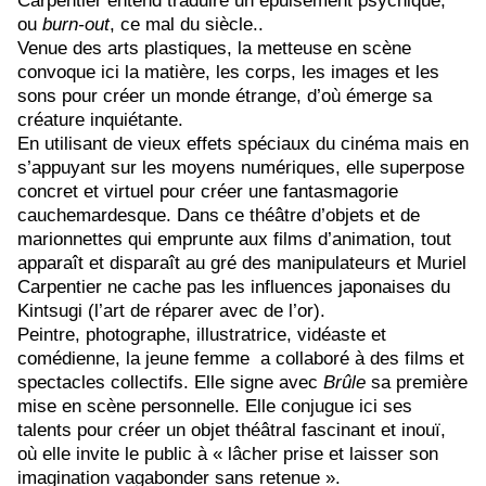
Carpentier entend traduire un épuisement psychique,
ou
burn-out
, ce mal du siècle..
Venue des arts plastiques, la metteuse en scène
convoque ici la matière, les corps, les images et les
sons pour créer un monde étrange, d’où émerge sa
créature inquiétante.
En utilisant de vieux effets spéciaux du cinéma mais en
s’appuyant sur les moyens numériques, elle superpose
concret et virtuel pour créer une fantasmagorie
cauchemardesque. Dans ce théâtre d’objets et de
marionnettes qui emprunte aux films d’animation, tout
apparaît et disparaît au gré des manipulateurs et Muriel
Carpentier ne cache pas les influences japonaises du
Kintsugi (l’art de réparer avec de l’or).
Peintre, photographe, illustratrice, vidéaste et
comédienne, la jeune femme a collaboré à des films et
spectacles collectifs.
Elle signe avec
Brûle
sa
première
mise en scène personnelle.
Elle
conjugue ici ses
talents pour créer un objet théâtral fascinant et inouï,
où elle invite le public à « lâcher prise et laisser son
imagination vagabonder sans retenue ».