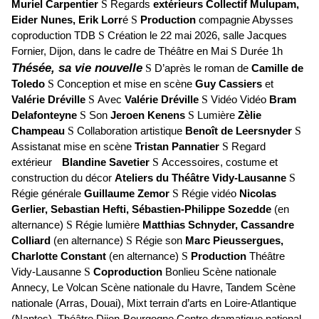
Muriel
Carpentier
S
Regards
extérieurs Collectif Mulupam,
Eider Nunes, Erik Lorr
é
S
Production
compagnie Abysses
coproduction TDB
S
Création le 22 mai 2026, salle Jacques
Fornier, Dijon, dans le cadre de Théâtre en Mai
S
Durée 1h
Thésée, sa vie nouvelle
S
D’après le roman de
Camille de
Toledo
S
Conception et mise en scène
Guy Cassiers
et
Valérie Dréville
S
Avec
Valérie Dréville
S
Vidéo Vidéo
Bram
Delafonteyne
S
Son
Jeroen Kenens
S
Lumière
Zèlie
Champeau
S
Collaboration artistique
Benoît de Leersnyder
S
Assistanat mise en scène
Tristan Pannatier
S
Regard
extérieur
Blandine Savetier
S
Accessoires, costume et
construction du décor
Ateliers du Théâtre Vidy-Lausanne
S
Régie générale
Guillaume Zemor
S
Régie vidéo
Nicolas
Gerlier, Sebastian Hefti, Sébastien-Philippe Sozedde
(en
alternance)
S
Régie lumière
Matthias Schnyder, Cassandre
Colliard
(en alternance)
S
Régie son
Marc Pieussergues,
Charlotte Constant
(en alternance)
S
Production
Théâtre
Vidy-Lausanne
S
Coproduction
Bonlieu Scène nationale
Annecy, Le Volcan Scène nationale du Havre, Tandem Scène
nationale (Arras, Douai), Mixt terrain d’arts en Loire-Atlantique
(Nantes), Théâtre Dijon-Bourgogne Centre dramatique national,