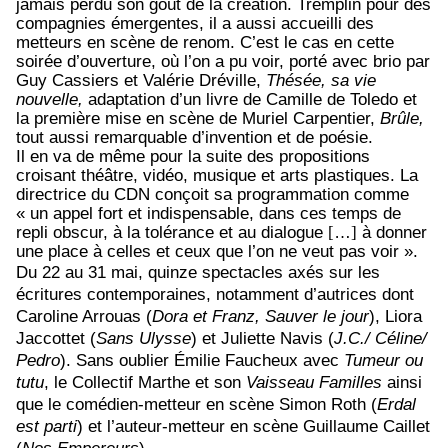
jamais perdu son goût de la création. Tremplin pour des
compagnies émergentes, il a aussi accueilli des
metteurs en scène de renom. C’est le cas en cette
soirée d’ouverture, où l’on a pu voir, porté avec brio par
Guy Cassiers et Valérie Dréville,
Thésée, sa vie
nouvelle,
adaptation d’un livre de Camille de Toledo
et
la première mise en scène de
Muriel Carpentier,
Brûle,
tout aussi remarquable d’invention et de poésie.
Il en va de même pour la suite des propositions
croisant théâtre, vidéo, musique et arts plastiques. La
directrice du CDN conçoit sa programmation comme
« un appel fort et indispensable, dans ces temps de
repli obscur, à la tolérance et au dialogue
[
…
]
à donner
une place à celles et ceux que l’on ne veut pas voir ».
Du 22 au 31 mai, quinze spectacles axés sur les
écritures contemporaines, notamment d’autrices dont
Caroline Arrouas (
Dora et Franz, Sauver le jour
), Liora
Jaccottet (
Sans Ulysse
) et Juliette Navis (
J.C./ Céline/
Pedro
). Sans oublier Émilie Faucheux avec
Tumeur ou
tutu
, le Collectif Marthe et son
Vaisseau Familles
ainsi
que le comédien-metteur en scène Simon Roth (
Erdal
est parti
) et l’auteur-metteur en scène Guillaume Caillet