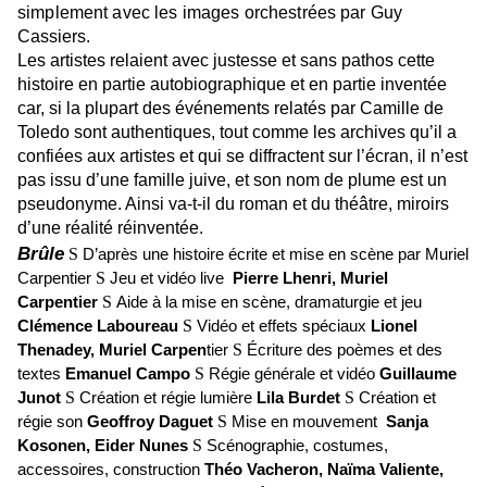
simplement avec les images orchestrées par
Guy
Cassiers.
Les artistes relaient avec justesse et sans pathos cette
histoire en partie autobiographique et en partie inventée
car, si la plupart des événements relatés par Camille de
Toledo sont authentiques, tout comme les archives qu’il a
confiées aux artistes et qui se diffractent sur l’écran, il n’est
pas issu d’une famille juive, et son nom de plume est un
pseudonyme. Ainsi va-t-il du roman et du théâtre, miroirs
d’une réalité réinventée.
Brûle
S
D’après une histoire écrite et mise en scène par Muriel
Carpentier
S
Jeu et vidéo live
Pierre Lhenri, Muriel
Carpentier
S
Aide à la mise en scène, dramaturgie et jeu
Clémence Laboureau
S
Vidéo et effets spéciaux
Lionel
Thenadey, Muriel Carpen
tier
S
Écriture des poèmes et des
textes
Emanuel Campo
S
Régie générale et vidéo
Guillaume
Junot
S
Création et régie lumière
Lila Burdet
S
Création et
régie son
Geoffroy Daguet
S
Mise en mouvement
Sanja
Kosonen, Eider Nunes
S
Scénographie, costumes,
accessoires, construction
Théo Vacheron, Naïma Valiente,