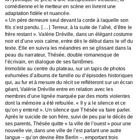
comédienne et le metteur en scène en livrent une
adaptation fidèle et nuancée.
« Un père demeure seul devant la corde à laquelle son
[
…
]
fils s’est pendu.
Terreur, à la suite de l’aîné, d’être le
frère restant ». Valérie Dréville, dans un élégant costume
noir et d’une voix calme, entre dès le début dans le vif du
texte. Elle en suivra les méandres en se glissant dans la
peau du narrateur, Thésée, double romanesque de
l’écrivain, en dialogue de ses fantômes.
Immobile au centre du plateau, sur un tapis de photos
exhumées d’albums de famille ou d’épisodes historiques
qui, au fur et à mesure du récit se reflèteront sur un écran
géant, Valérie Dréville entre en relation avec les
membres d’une lignée marquée par des morts violentes
dont la mémoire a été refoulée. « Il y a le silence et ce
qu’on y entend ». Un silence que Thésée va faire parler.
Après le suicide de son frère,
suivi de peu par le décès de
ses parents, Thésée
quitte « la ville de l’ouest » pour une
nouvelle vie, dans une ville de l’est parlant une autre
langue – qu’on devine être Berlin
–
, emportant trois