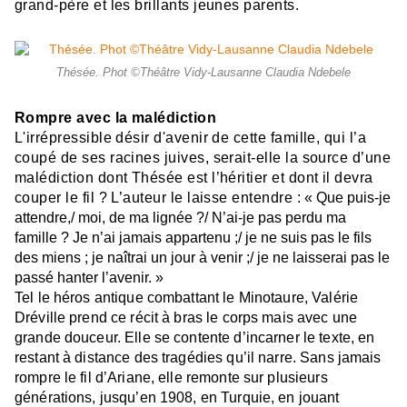
grand-père et les brillants jeunes parents.
Thésée. Phot ©Théâtre Vidy-Lausanne Claudia Ndebele
Rompre avec la malédiction
L'irrépressible désir d'avenir de cette famille, qui l’a
coupé de ses racines juives, serait-elle la source d’une
malédiction dont Thésée est l’héritier et dont il devra
couper le fil ? L’auteur le laisse entendre :
« Que puis-je
attendre,/ moi, de ma lignée ?/ N’ai-je pas perdu ma
famille ? Je n’ai jamais appartenu ;/ je ne suis pas le fils
des miens ; je naîtrai un jour à venir ;/ je ne laisserai pas le
passé hanter l’avenir. »
Tel le héros antique combattant le Minotaure, Valérie
Dréville prend ce récit à bras le corps mais avec une
grande douceur. Elle se contente d’incarner le texte, en
restant à distance des tragédies qu’il narre. Sans jamais
rompre le fil d’Ariane, elle remonte sur plusieurs
générations, jusqu’en 1908, en Turquie, en jouant