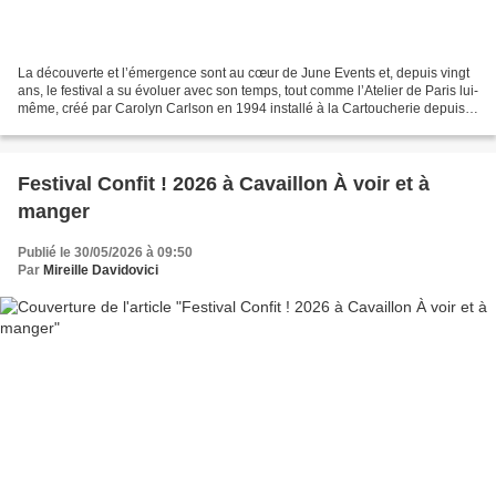
La découverte et l’émergence sont au cœur de June Events et, depuis vingt
ans, le festival a su évoluer avec son temps, tout comme l’Atelier de Paris lui-
même, créé par Carolyn Carlson en 1994 installé à la Cartoucherie depuis
1999, et piloté par la chorégraphe...
Festival Confit ! 2026 à Cavaillon À voir et à
manger
Publié le 30/05/2026 à 09:50
Par
Mireille Davidovici