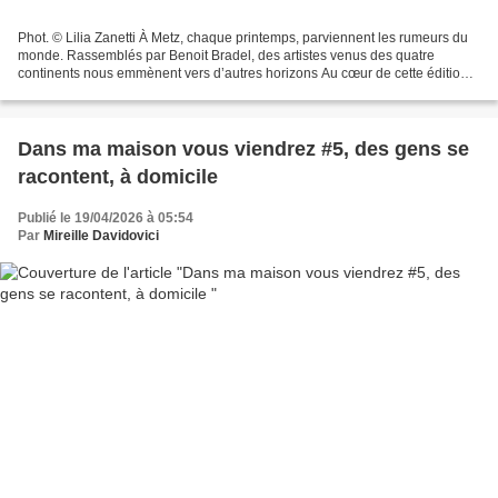
Phot. © Lilia Zanetti À Metz, chaque printemps, parviennent les rumeurs du
monde. Rassemblés par Benoit Bradel, des artistes venus des quatre
continents nous emmènent vers d’autres horizons Au cœur de cette édition,
un focus sur la Méditerranée Rive Sud,...
Dans ma maison vous viendrez #5, des gens se
racontent, à domicile
Publié le 19/04/2026 à 05:54
Par
Mireille Davidovici