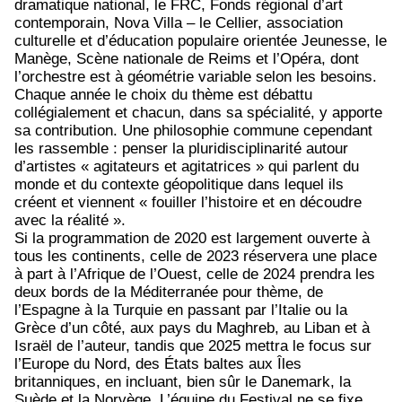
dramatique national, le FRC, Fonds régional d’art
contemporain, Nova Villa – le Cellier, association
culturelle et d’éducation populaire orientée Jeunesse, le
Manège, Scène nationale de Reims et l’Opéra, dont
l’orchestre est à géométrie variable selon les besoins.
Chaque année le choix du thème est débattu
collégialement et chacun, dans sa spécialité, y apporte
sa contribution. Une philosophie commune cependant
les rassemble : penser la pluridisciplinarité autour
d’artistes « agitateurs et agitatrices » qui parlent du
monde et du contexte géopolitique dans lequel ils
créent et viennent « fouiller l’histoire et en découdre
avec la réalité ».
Si la programmation de 2020 est largement ouverte à
tous les continents, celle de 2023 réservera une place
à part à l’Afrique de l’Ouest, celle de 2024 prendra les
deux bords de la Méditerranée pour thème, de
l’Espagne à la Turquie en passant par l’Italie ou la
Grèce d’un côté, aux pays du Maghreb, au Liban et à
Israël de l’auteur, tandis que 2025 mettra le focus sur
l’Europe du Nord, des États baltes aux Îles
britanniques, en incluant, bien sûr le Danemark, la
Suède et la Norvège. L’équipe du Festival ne se fixe