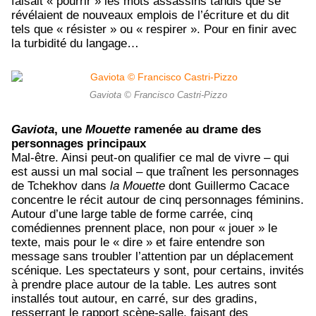
faisait « pourrir » les mots assassins tandis que se
révélaient de nouveaux emplois de l’écriture et du dit
tels que « résister » ou « respirer ». Pour en finir avec
la turbidité du langage…
Gaviota © Francisco Castri-Pizzo
Gaviota
, une
Mouette
ramenée au drame des
personnages principaux
Mal-être. Ainsi peut-on qualifier ce mal de vivre – qui
est aussi un mal social – que traînent les personnages
de Tchekhov dans
la Mouette
dont Guillermo Cacace
concentre le récit autour de cinq personnages féminins.
Autour d’une large table de forme carrée, cinq
comédiennes prennent place, non pour « jouer » le
texte, mais pour le « dire » et faire entendre son
message sans troubler l’attention par un déplacement
scénique. Les spectateurs y sont, pour certains, invités
à prendre place autour de la table. Les autres sont
installés tout autour, en carré, sur des gradins,
resserrant le rapport scène-salle, faisant des