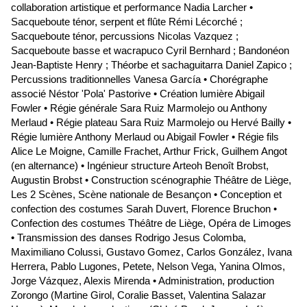
collaboration artistique et performance Nadia Larcher •
Sacqueboute ténor, serpent et flûte Rémi Lécorché ;
Sacqueboute ténor, percussions Nicolas Vazquez ;
Sacqueboute basse et wacrapuco Cyril Bernhard ; Bandonéon
Jean-Baptiste Henry ; Théorbe et sachaguitarra Daniel Zapico ;
Percussions traditionnelles Vanesa García • Chorégraphe
associé Néstor 'Pola' Pastorive • Création lumière Abigail
Fowler • Régie générale Sara Ruiz Marmolejo ou Anthony
Merlaud • Régie plateau Sara Ruiz Marmolejo ou Hervé Bailly •
Régie lumière Anthony Merlaud ou Abigail Fowler • Régie fils
Alice Le Moigne, Camille Frachet, Arthur Frick, Guilhem Angot
(en alternance) • Ingénieur structure Arteoh Benoît Brobst,
Augustin Brobst • Construction scénographie Théâtre de Liège,
Les 2 Scènes, Scène nationale de Besançon • Conception et
confection des costumes Sarah Duvert, Florence Bruchon •
Confection des costumes Théâtre de Liège, Opéra de Limoges
• Transmission des danses Rodrigo Jesus Colomba,
Maximiliano Colussi, Gustavo Gomez, Carlos González, Ivana
Herrera, Pablo Lugones, Petete, Nelson Vega, Yanina Olmos,
Jorge Vázquez, Alexis Mirenda • Administration, production
Zorongo (Martine Girol, Coralie Basset, Valentina Salazar