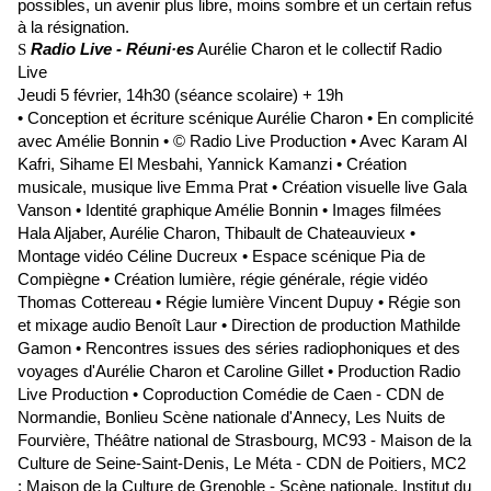
possibles, un avenir plus libre, moins sombre et un certain refus
à la résignation.
Radio Live - Réuni·es
Aurélie Charon et le collectif Radio
S
Live
Jeudi 5 février, 14h30 (séance scolaire) + 19h
• Conception et écriture scénique Aurélie Charon • En complicité
avec Amélie Bonnin • © Radio Live Production • Avec Karam Al
Kafri, Sihame El Mesbahi, Yannick Kamanzi • Création
musicale, musique live Emma Prat • Création visuelle live Gala
Vanson • Identité graphique Amélie Bonnin • Images filmées
Hala Aljaber, Aurélie Charon, Thibault de Chateauvieux •
Montage vidéo Céline Ducreux • Espace scénique Pia de
Compiègne • Création lumière, régie générale, régie vidéo
Thomas Cottereau • Régie lumière Vincent Dupuy • Régie son
et mixage audio Benoît Laur • Direction de production Mathilde
Gamon • Rencontres issues des séries radiophoniques et des
voyages d'Aurélie Charon et Caroline Gillet • Production Radio
Live Production • Coproduction Comédie de Caen - CDN de
Normandie, Bonlieu Scène nationale d'Annecy, Les Nuits de
Fourvière, Théâtre national de Strasbourg, MC93 - Maison de la
Culture de Seine-Saint-Denis, Le Méta - CDN de Poitiers, MC2
: Maison de la Culture de Grenoble - Scène nationale, Institut du