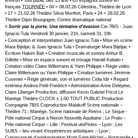
environ • Tout public dès 15 ans • En espagnol surtitré en
français
TOURNÉE
• 04 > 08.02.26 Célestins, Théâtre de Lyon
• 17 > 21.02.26 Théâtre Silvia Monfort, Paris • 24 > 28.02.26
Théâtre Dijon Bourgogne, Centre dramatique national
Sortir par la porte. Une tentative d'évasion
Cie 7BIS - Juan
S
Ignacio Tula
Vendredi 30 janvier, 21h, samedi 31, 19h
• Conception et interprétation Juan Ignacio Tula • Mise en scène
Mara Bijeljac & Juan Ignacio Tula • Dramaturgie Mara Bijeljac •
Écriture Hakim Bah • Création musicale et sonore Arthur B.
Gillette • Mise en espace sonore et mixage Harold Kabalo •
Création vidéo Claire Willemann & Yann Philippe • Régie vidéo
Claire Willemann ou Yann Philippe • Création lumières Jérémie
Cusenier • Régie générale, son et lumières Celia Idir • Regard
extérieur Andrea Petit-Friedrich • Administration Anne Delépine,
Claire Liberge• Production, diffusion Kevin Gabriel Fricot Le
Manège Théâtre CLOCK ± 1:00 TOUT PUBLIC Production
Compagnie 7BIS Coproduction Malakoff Scène nationale –
Théâtre 71 ; Manège, Scène nationale de Reims ; Le Sirque -
Pôle national Cirque à Nexon Nouvelle Aquitaine ; Le Prato –
Pôle national Cirque – Lille ; Festival utoPistes – Lyon ; Les
SUBS – lieu vivant d'expériences artistiques – Lyon ;
Communauté d'agglomération Mont-Saint-Michel – Normandie •