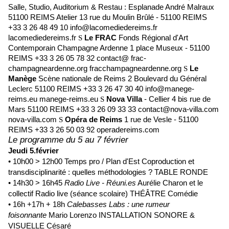
Salle, Studio, Auditorium & Restau : Esplanade André Malraux
51100 REIMS Atelier 13 rue du Moulin Brûlé - 51100 REIMS
+33 3 26 48 49 10 info@lacomediedereims.fr
lacomediedereims.fr
Le FRAC
Fonds Régional d'Art
S
Contemporain Champagne Ardenne 1 place Museux - 51100
REIMS +33 3 26 05 78 32 contact@ frac-
champagneardenne.org fracchampagneardenne.org
Le
S
Manège
Scène nationale de Reims 2 Boulevard du Général
Leclerc 51100 REIMS +33 3 26 47 30 40 info@manege-
reims.eu manege-reims.eu
Nova Villa
- Cellier 4 bis rue de
S
Mars 51100 REIMS +33 3 26 09 33 33 contact@nova-villa.com
nova-villa.com
Opéra de Reims
1 rue de Vesle - 51100
S
REIMS +33 3 26 50 03 92 operadereims.com
Le programme du 5 au 7 février
Jeudi 5.février
• 10h00 > 12h00 Temps pro / Plan d'Est Coproduction et
transdisciplinarité : quelles méthodologies ? TABLE RONDE
• 14h30 > 16h45
Radio Live - Réuni.es
Aurélie Charon et le
collectif Radio live (séance scolaire) THÉÂTRE Comédie
• 16h +17h + 18h
Calebasses Labs : une rumeur
foisonnante
Mario Lorenzo INSTALLATION SONORE &
VISUELLE Césaré