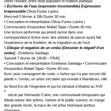
vibrer l'instant, entre rituel populaire et matière poétique.
Écritures de l'eau (expresión incontenible) Expression
S
Irrépressible
Olivia Funes Lastra
Mercredi 5 février à 18h Durée 30 min.
• Conception et interprétation Olivia Funes Lastra •
Commissaire d'exposition Mabel Tapia • Durée 30 min.
Une lecture performée qui prend racine dans une
correspondance fictive avec des artistes du passé ayant fait
l'expérience de la frontière, de la migration ou de l'exil.
Dibujar el negativo de un ombú (Dessiner le négatif d'un
S
ombú)
- Estefanía Santiago
Samedi 7 février de 14h30 – FRAC
• Conception et interprétation Estefanía Santiago • Commissaire
d'exposition Mabel Tapia • Durée 40 min.
Avec pour compagnon de route, « l'arbre qui n'a pas encore été
planté », l'ombu, un arbre séculaire qui existait à Mandisovi, ville
du Nord Est de l'Argentine et qui fut introduit à Madrid au XVII
e
siècle par Hernando Colon, une communauté temporaire qui
fabule autour des arbres, l'artiste et le public suivent, en marge
des grands récits, la trace de cet arbre historique porteur
d'histoires.