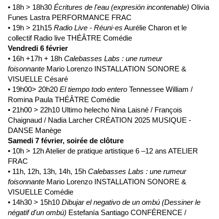
• 18h > 18h30
Écritures de l'eau (expresión incontenable)
Olivia
Funes Lastra PERFORMANCE FRAC
• 19h > 21h15
Radio Live - Réuni·es
Aurélie Charon et le
collectif Radio live THÉÂTRE Comédie
Vendredi 6 février
• 16h +17h + 18h
Calebasses Labs : une rumeur
foisonnante
Mario Lorenzo INSTALLATION SONORE &
VISUELLE Césaré
• 19h00> 20h20
El tiempo todo entero
Tennessee William /
Romina Paula THÉÂTRE Comédie
• 21h00 > 22h10
Ultimo helecho
Nina Laisné / François
Chaignaud / Nadia Larcher CRÉATION 2025 MUSIQUE -
DANSE Manège
Samedi 7 février, soirée de clôture
• 10h > 12h Atelier de pratique artistique 6 –12 ans ATELIER
FRAC
• 11h, 12h, 13h, 14h, 15h
Calebasses Labs : une rumeur
foisonnante
Mario Lorenzo INSTALLATION SONORE &
VISUELLE Comédie
• 14h30 > 15h10
Dibujar el negativo de un ombú (Dessiner le
négatif d'un ombú)
Estefanía Santiago CONFÉRENCE /