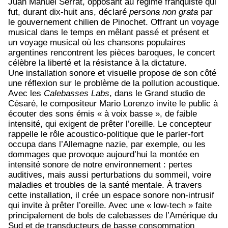
Juan Manuel Serrat, opposant au régime franquiste qui
fut, durant dix-huit ans, déclaré
persona non grata
par
le gouvernement chilien de Pinochet. Offrant un voyage
musical dans le temps en mêlant passé et présent et
un voyage musical où les chansons populaires
argentines rencontrent les pièces baroques, le concert
célèbre la liberté et la résistance à la dictature.
Une installation sonore et visuelle propose de son côté
une réflexion sur le problème de la pollution acoustique.
Avec les
Calebasses Labs
, dans le Grand studio de
Césaré, le compositeur Mario Lorenzo invite le public à
écouter des sons émis « à voix basse », de faible
intensité, qui exigent de prêter l’oreille. Le concepteur
rappelle le rôle acoustico-politique que le parler-fort
occupa dans l’Allemagne nazie, par exemple, ou les
dommages que provoque aujourd’hui la montée en
intensité sonore de notre environnement : pertes
auditives, mais aussi perturbations du sommeil, voire
maladies et troubles de la santé mentale. À travers
cette installation, il crée un espace sonore non-intrusif
qui invite à prêter l’oreille. Avec une « low-tech » faite
principalement de bols de calebasses de l’Amérique du
Sud et de transducteurs de basse consommation