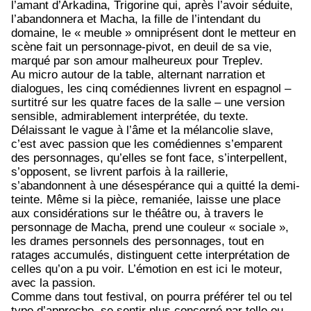
l’amant d’Arkadina, Trigorine qui, après l’avoir séduite,
l’abandonnera et Macha, la fille de l’intendant du
domaine, le « meuble » omniprésent dont le metteur en
scène fait un personnage-pivot, en deuil de sa vie,
marqué par son amour malheureux pour Treplev.
Au micro autour de la table, alternant narration et
dialogues, les cinq comédiennes livrent en espagnol –
surtitré sur les quatre faces de la salle – une version
sensible, admirablement interprétée, du texte.
Délaissant le vague à l’âme et la mélancolie slave,
c’est avec passion que les comédiennes s’emparent
des personnages, qu’elles se font face, s’interpellent,
s’opposent, se livrent parfois à la raillerie,
s’abandonnent à une désespérance qui a quitté la demi-
teinte. Même si la pièce, remaniée, laisse une place
aux considérations sur le théâtre ou, à travers le
personnage de Macha, prend une couleur « sociale »,
les drames personnels des personnages, tout en
ratages accumulés, distinguent cette interprétation de
celles qu’on a pu voir. L’émotion en est ici le moteur,
avec la passion.
Comme dans tout festival, on pourra préférer tel ou tel
type d’approche, se sentir plus concerné par telle ou