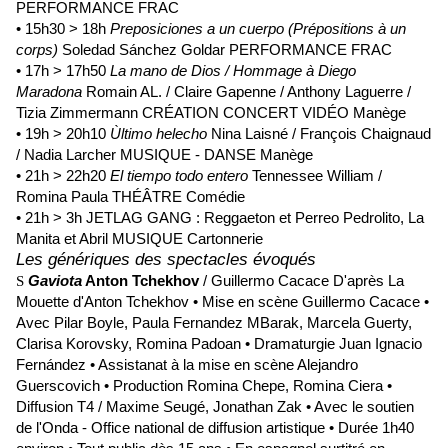
PERFORMANCE FRAC
• 15h30 > 18h
Preposiciones a un cuerpo (Prépositions à un
corps)
Soledad Sánchez Goldar PERFORMANCE FRAC
• 17h > 17h50
La mano de Dios / Hommage à Diego
Maradona
Romain AL. / Claire Gapenne / Anthony Laguerre /
Tizia Zimmermann CRÉATION CONCERT VIDÉO Manège
• 19h > 20h10
Ùltimo helecho
Nina Laisné / François Chaignaud
/ Nadia Larcher MUSIQUE - DANSE Manège
• 21h > 22h20
El tiempo todo entero
Tennessee William /
Romina Paula THÉÂTRE Comédie
• 21h > 3h JETLAG GANG : Reggaeton et Perreo Pedrolito, La
Manita et Abril MUSIQUE Cartonnerie
Les génériques des spectacles évoqués
Gaviota
Anton Tchekhov
/ Guillermo Cacace
D'après La
S
Mouette d'Anton Tchekhov • Mise en scène Guillermo Cacace •
Avec Pilar Boyle, Paula Fernandez MBarak, Marcela Guerty,
Clarisa Korovsky, Romina Padoan • Dramaturgie Juan Ignacio
Fernández • Assistanat à la mise en scène Alejandro
Guerscovich • Production Romina Chepe, Romina Ciera •
Diffusion T4 / Maxime Seugé, Jonathan Zak • Avec le soutien
de l'Onda - Office national de diffusion artistique • Durée 1h40