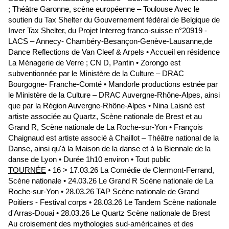
; Théâtre Garonne, scène européenne – Toulouse Avec le
soutien du Tax Shelter du Gouvernement fédéral de Belgique de
Inver Tax Shelter, du Projet Interreg franco-suisse n°20919 -
LACS – Annecy- Chambéry-Besançon-Genève-Lausanne,de
Dance Reflections de Van Cleef & Arpels • Accueil en résidence
La Ménagerie de Verre ; CN D, Pantin • Zorongo est
subventionnée par le Ministère de la Culture – DRAC
Bourgogne- Franche-Comté • Mandorle productions estnée par
le Ministère de la Culture – DRAC Auvergne-Rhône-Alpes, ainsi
que par la Région Auvergne-Rhône-Alpes • Nina Laisné est
artiste associée au Quartz, Scène nationale de Brest et au
Grand R, Scène nationale de La Roche-sur-Yon • François
Chaignaud est artiste associé à Chaillot – Théâtre national de la
Danse, ainsi qu'à la Maison de la danse et à la Biennale de la
danse de Lyon • Durée 1h10 environ • Tout public
TOURNÉE
• 16 > 17.03.26 La Comédie de Clermont-Ferrand,
Scène nationale • 24.03.26 Le Grand R Scène nationale de La
Roche-sur-Yon • 28.03.26 TAP Scène nationale de Grand
Poitiers - Festival corps • 28.03.26 Le Tandem Scène nationale
d'Arras-Douai • 28.03.26 Le Quartz Scène nationale de Brest
Au croisement des mythologies sud-américaines et des