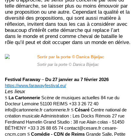
telle démarche, se laisser plus ou moins émouvoir par
une proposition ou une autre. Cependant la qualité et la
diversité des propositions, qui sont aussi matière à
réflexion, invitent dans tous les cas à considérer avec
beaucoup d'intérêt cette démarche qui replace l’art
dans le monde et prend comme cheval de bataille le
rôle qu’il peut et doit occuper dans un monde en dérive.
Sortir par la porte © Danica Bijeljac
Festival Faraway
–
Du 27 janvier au 7 février 2026
https://www.farawayfestival.eu/
Les lieux
La Cartonnerie
Scène de musiques actuelles 84 rue du
S
Docteur Lemoine 51100 REIMS +33 3 26 72 40
info@cartonnerie.fr cartonnerie.fr
Césaré
Centre national de
S
création musicale Administration : Les Docks Rémois 27 rue
Ferdinand Hamelin Grand Studio : 38 rue Alain colas - 51450
BÉTHENY +33 3 26 88 65 74 contact@cesare.fr cesare-
cncm.com
Comédie - CDN de Reims
Grande Salle, Petite
S