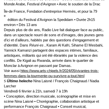
Monde Arabe, Festival d'Avignon • Avec le soutien de la Drac
Île-de France, Fondation d'entreprise Hermès, et pour la 79
e
édition du Festival d'Avignon la Spedidam • Durée 2h15
environ • Dès 13 ans
Depuis plus de dix ans, Radio Live fait dialoguer face au public,
dans un spectacle nourri de sons et d'images, des jeunes gens
d'ici et d'ailleurs, habités par des questions d'engagement et
d'identité. Dans
Réuni·es
, Karam Al Kafri, Sihame El Mesbahi,
Yannick Kamanzi partagent des espaces intimes, familiaux,
artistiques, militants qui ont été ébranlés par la violence des
conflits. De Kigali au Rwanda, arrivée dans le quartier de
Monclar à Avignon en passant par Damas.
Voir aussi
https://www.arts-chipels.fr/2024/05/vivantes-trois-
femmes-dans-la-tourmente-ou-survivre-a-tout.html
Último helecho
Nina Laisné / François Chaignaud / Nadia
S
Larcher
Vendredi 6 février à 21h, samedi 7 à 19h
• Conception, direction musicale, scénographie et mise en
scène Nina Laisné • Chorégraphie, collaboration artistique et
performance François Chaignaud • Conseil musical,