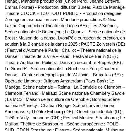
Henao), Mandorle productions (Chloé Perol, Jeanne Lefèvre,
Emma Forster) • Production, diffusion Bureau Platô Le Manège
Théâtre CLOCK ± 1:10 TOUT PUBLIC • Production déléguée
Zorongo en association avec Mandorle productions © Nina
Laisné Coproduction Théâtre de Liège (BE) ; Les 2 Scènes,
Scène nationale de Besançon ; Le Quartz – Scène nationale de
Brest ; Maison de la danse, Lyon/Pôle européen de création, en
soutien à la Biennale de la danse 2025 ; PACTE Zollverein (DE)
; Festival d'Automne à Paris ; Chaillot – Théâtre national de la
Danse ; Théâtre de la Ville – Paris ; Festival de Berlin (DE) ;
Théâtre Auditorium Poitiers ; Dans en décembre Bruges (BE) ;
Le Grand R - Scène nationale La Roche sur-Yon ; Charleroi
Danse – Centre chorégraphique de Wallonie – Bruxelles (BE) ;
Opéra de Limoges ; Julidans Amsterdam (Pays-Bas) ; Le
Manège, Scène nationale – Reims ; La Comédie de Clermont –
Clermont Ferrand ; Malraux Scène nationale Chambéry Savoie
; La MC2 : Maison de la culture de Grenoble ; Bonlieu Scène
nationale Annecy ; Château Rouge, Scène conventionnée
Annemasse ; Théâtre Fribourg (DE) ; Oriente occidentale (IT) ;
Théâtre Vidy-Lausanne (CH) ; Festival Musica, Strasbourg ; Le
Maillon, Théâtre de Strasbourg - Scène européenne ; POLE-
SUD, CDCN Strasbourg ; Filature - Scène nationale, Mulhouse