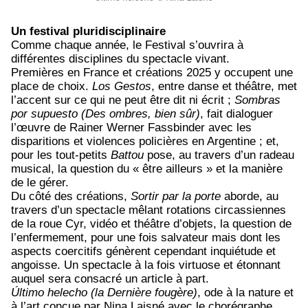
Un festival pluridisciplinaire
Comme chaque année, le Festival s’ouvrira à
différentes disciplines du spectacle vivant.
Premières en France et créations 2025 y occupent une
place de choix.
Los Gestos
, entre danse et théâtre, met
l’accent sur ce qui ne peut être dit ni écrit ;
Sombras
por supuesto (Des ombres, bien sûr)
, fait dialoguer
l’œuvre de Rainer Werner Fassbinder avec les
disparitions et violences policières en Argentine ; et,
pour les tout-petits
Battou
pose, au travers d’un radeau
musical, la question du « être ailleurs » et la manière
de le gérer.
Du côté des créations,
Sortir par la porte
aborde, au
travers d’un spectacle mêlant rotations circassiennes
de la roue Cyr, vidéo et théâtre d’objets, la question de
l’enfermement, pour une fois salvateur mais dont les
aspects coercitifs génèrent cependant inquiétude et
angoisse. Un spectacle à la fois virtuose et étonnant
auquel sera consacré un article à part.
Último helecho (la Dernière fougère)
, ode à la nature et
à l’art conçue par Nina Laisné avec le chorégraphe