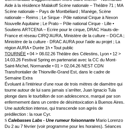
Aide à la résidence Malakoff Scène nationale – Théâtre 71 ; MA
Scène nationale – Pays de Montbéliard ; Manège, Scène
nationale – Reims ; Le Sirque - Pôle national Cirque à Nexon
Nouvelle Aquitaine ; Le Prato – Pôle national Cirque - Lille •
Soutiens ARTCENA – Ecrire pour le cirque, DRAC Hauts-de-
France et réseau CIRQ'AURA, Ministère de la culture – DGCA ;
Ministère de la culture - DRAC AURA pour l'aide au projet ; La
région AURA • Durée 1h • Tout public
TOURNÉE
• 04 > 08.02.26 Théâtre des Célestins, Lyon
•
12 >
14.03.26 Festival Spring en partenariat avec la CC du Mont-
Saint-Michel, Normandie • 01 > 02.04.26 NEST CDN
Transfrontalier de Thionville-Grand Est, dans le cadre de
Semaine Extra
Évoluant à l'intérieur d'une roue de trois mètres de diamètre qui
tourne autour de lui sans jamais s'arrêter, Juan Ignacio Tula
plonge dans le tourbillon de son adolescence, marqué par son
enfermement dans un centre de désintoxication à Buenos Aires.
Une autofiction intense, qui transcende son agrès de
prédilection : la roue Cyr.
Calebasses Labs - Une rumeur foisonnante
Mario Lorenzo
S
Du 2 au 7 février (voir programme pour les horaires). Séances