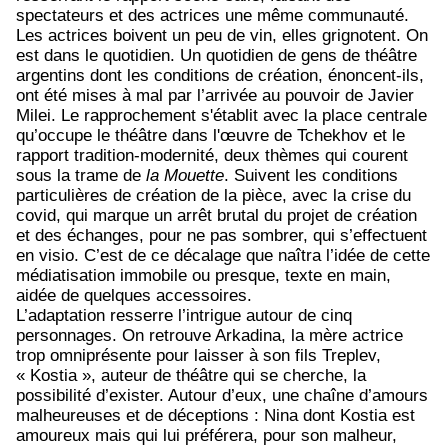
spectateurs et des actrices une même communauté.
Les actrices boivent un peu de vin, elles grignotent. On
est dans le quotidien. Un quotidien de gens de théâtre
argentins dont les conditions de création, énoncent-ils,
ont été mises à mal par l’arrivée au pouvoir de Javier
Milei. Le rapprochement s'établit avec la place centrale
qu’occupe le théâtre dans l'œuvre de Tchekhov et le
rapport tradition-modernité, deux thèmes qui courent
sous la trame de
la Mouette
. Suivent les conditions
particulières de création de la pièce, avec la crise du
covid, qui marque un arrêt brutal du projet de création
et des échanges, pour ne pas sombrer, qui s’effectuent
en visio. C’est de ce décalage que naîtra l’idée de cette
médiatisation immobile ou presque, texte en main,
aidée de quelques accessoires.
L’adaptation resserre l’intrigue autour de cinq
personnages. On retrouve Arkadina, la mère actrice
trop omniprésente pour laisser à son fils Treplev,
« Kostia », auteur de théâtre qui se cherche, la
possibilité d’exister. Autour d’eux, une chaîne d’amours
malheureuses et de déceptions : Nina dont Kostia est
amoureux mais qui lui préférera, pour son malheur,