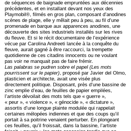
de séquences de baignade empruntées aux décennies
précédentes, et en installant devant nos yeux des
Playmobil®, filmés en gros plan, composant d’anodines
scènes de plage, elle y mêlait peu à peu, au fil d’une
promenade en barque aux apparences anodines, une
découverte des sites industriels installés sur les rives
du fleuve. Et si le récit documentaire de l’expérience
vécue par Carolina Andreeti lancée à la conquête du
fleuve, aurait gagné à être raccourci, la trempette
quotidienne de ces citadins innocents ou ne voulant
pas voir ne manquait pas de faire frémir.
Las palabras se pudren sobre el papel (Les mots
pourrissent sur le papier)
, proposé par Javier del Olmo,
plasticien et architecte, avait une visée plus
directement politique. Disposant, près d’une bassine de
zinc emplie d’eau, de feuilles de papier empilées,
l’artiste dévoilait des mots tels que « guerre »,
« peur », « violence », « génocide », « dictature »,
assortis d’une longue plainte modulée qui rappelait
certaines mélopées indiennes et que des coups qu’il
portait à sa poitrine venaient perturber. En plongeant
ces feuilles, qu’il froissait, dans la bassine, l’artiste