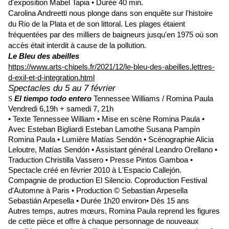
d'exposition Mabel Tapia • Durée 40 min.
Carolina Andreetti nous plonge dans son enquête sur l'histoire
du Rio de la Plata et de son littoral. Les plages étaient
fréquentées par des milliers de baigneurs jusqu'en 1975 où son
accès était interdit à cause de la pollution.
Le Bleu des abeilles
https://www.arts-chipels.fr/2021/12/le-bleu-des-abeilles.lettres-
d-exil-et-d-integration.html
Spectacles du 5 au 7 février
El tiempo todo entero
Tennessee Williams / Romina Paula
S
Vendredi 6,19h + samedi 7, 21h
• Texte Tennessee William • Mise en scène Romina Paula •
Avec Esteban Bigliardi Esteban Lamothe Susana Pampín
Romina Paula • Lumière Matías Sendón • Scénographie Alicia
Leloutre, Matías Sendón • Assistant général Leandro Orellano •
Traduction Christilla Vassero • Presse Pintos Gamboa •
Spectacle créé en février 2010 à L'Espacio Callejón.
Compagnie de production El Silencio. Coproduction Festival
d'Automne à Paris • Production © Sebastian Arpesella
Sebastián Arpesella • Durée 1h20 environ• Dès 15 ans
Autres temps, autres mœurs, Romina Paula reprend les figures
de cette pièce et offre à chaque personnage de nouveaux