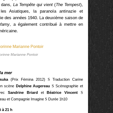
, dans,
La Tempête qui vient
(
The Tempest
),
les
Asiatiques, la paranoïa antinazie et
nie des années 1940. La deuxième saison de
nfamy
, a également contribué à mettre en
méricaine.
orinne Marianne Pontoir
la mer
tsuka
(Prix Fémina 2012)
S
Traduction Carine
 en scène
Delphine Augereau
S
Scénographie et
vec
Sandrine Briard
et
Béatrice Vincent
S
au et Compagnie Imagine
S
Durée 1h10
 à 21 h