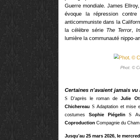
Guerre mondiale.
James Ellroy
évoque la répression contre 
anticommuniste dans la Califor
la célèbre série
The Terror
,
I
lumière la communauté nippo-a
Phot. © C
Certaines n’avaient jamais vu 
S
D’après le roman de
Julie O
Chichereau
S
Adaptation et mise
costumes
Sophie Piégelin
S
A
Coproduction
Compagnie du Chame
Jusqu’au 25 mars 2026, le mercredi