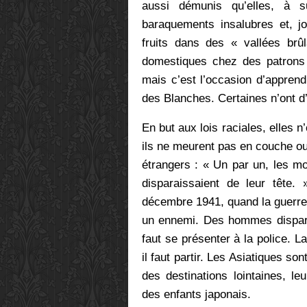
aussi démunis qu’elles, à s
baraquements insalubres et, jo
fruits dans des
« vallées brû
domestiques chez des patrons 
mais c’est l’occasion d’appren
des Blanches. Certaines n’ont d’
En but aux lois raciales, elles 
ils ne meurent pas en couche ou
étrangers :
« Un par un, les m
disparaissaient de leur tête. 
décembre 1941, quand la guerre 
un ennemi. Des hommes disparai
faut se présenter à la police. L
il faut partir. Les Asiatiques s
des destinations lointaines, le
des enfants japonais.