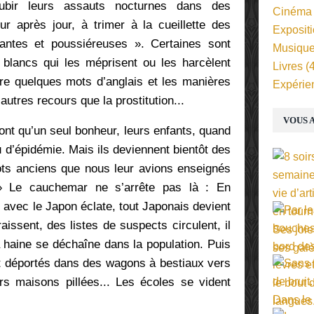
ubir leurs assauts nocturnes dans des
Cinéma
ur après jour, à trimer à la cueillette des
Exposit
lantes et poussiéreuses ».
Certaines sont
Musiqu
blancs qui les méprisent ou les harcèlent
Livres
(4
dre quelques mots d’anglais et les manières
Expérie
autres recours que la prostitution...
VOUS A
n’ont qu’un seul bonheur, leurs enfants, quand
 d’épidémie. Mais ils deviennent bientôt des
ots anciens que nous leur avions enseignés
»
Le cauchemar ne s’arrête pas là : En
avec le Japon éclate, tout Japonais devient
ssent, des listes de suspects circulent, il
a haine se déchaîne dans la population. Puis
ont déportés dans des wagons à bestiaux vers
urs maisons pillées... Les écoles se vident