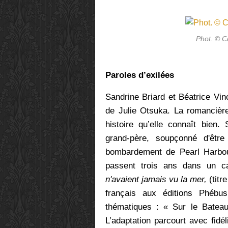
Phot. © C
Paroles d’exilées
Sandrine Briard et Béatrice Vi
de Julie Otsuka. La romancière
histoire qu’elle connaît bien.
grand-père, soupçonné d'êtr
bombardement de Pearl Harbou
passent trois ans dans un c
n'avaient jamais vu la mer,
(titr
français aux
éditions Phébus
thématiques
: « Sur le Bateau
L’adaptation parcourt avec fidé