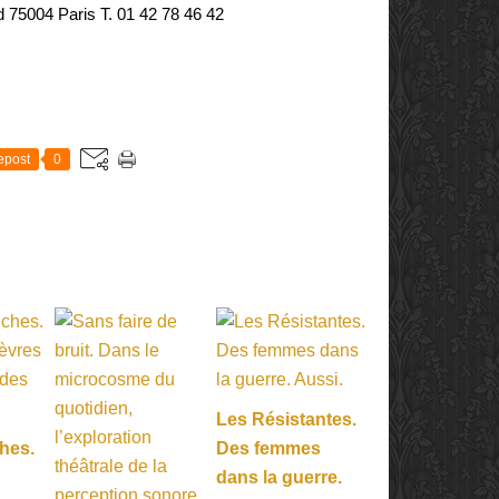
rd 75004 Paris T.
01 42 78 46 42
E
epost
0
Les Résistantes.
hes.
Des femmes
dans la guerre.