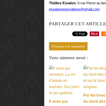
Théâtre Essaïon
, 6 rue Pierre au la
essaionreservations@gmail.com
PARTAGER CET ARTICL
R
S'inscrire à la newsletter
Vous aimerez aussi :
Par les bouc
8 soirs par
Au bord des