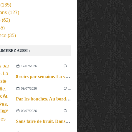
(135)
ions
(127)
e
(62)
5)
nce
(35)
IMEREZ AUSSI :
17/07/2026
…
8 soirs par semaine. La vie d’artiste en tournée. Ses joies et ses galères.
09/07/2026
…
Par les bouches. Au bord des lèvres et sur le bout des langues.
09/07/2026
…
Sans faire de bruit. Dans le microcosme du quotidien, l’exploration théâtrale de la perception sonore.