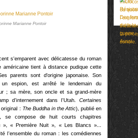
orinne Marianne Pontoir
ncent s’emparent avec délicatesse
du roman
 américaine tient à distance pudique cette
 Ses parents sont d'origine japonaise. Son
e un espion, est arrêté le lendemain du
r ; sa mère, son oncle et sa grand-mère
amp d’internement dans l’Utah.
Certaines
e original :
The Buddha in the Attic
), publié en
, se compose de huit courts chapitres
 », « Première Nuit », « Les Blancs »...
lité l’ensemble du roman : l
es comédiennes