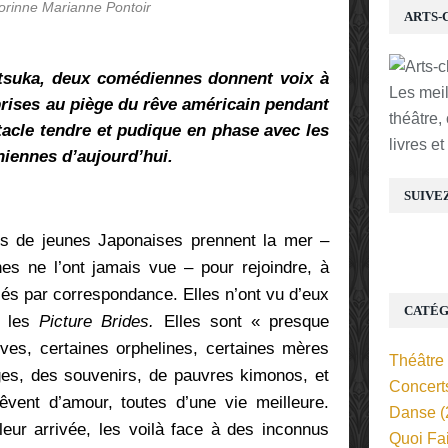
orinne Marianne Pontoir
ARTS-
Otsuka, deux comédiennes donnent voix à
Les mei
rises au piège du rêve américain pendant
théâtre,
tacle tendre et pudique en phase avec les
livres e
niennes d’aujourd’hui.
SUIVE
rs de jeunes Japonaises prennent la mer –
s ne l’ont jamais vue – pour rejoindre, à
és par correspondance. Elles n’ont vu d’eux
CATÉG
e les
Picture Brides.
Elles sont
« presque
ves, certaines orphelines, certaines mères
Théâtre
ages, des souvenirs, de pauvres
kimonos, et
Concert
êvent d’amour, toutes d’une vie meilleure.
Danse
(
leur arrivée, les voilà face à des inconnus
Quoi Fa