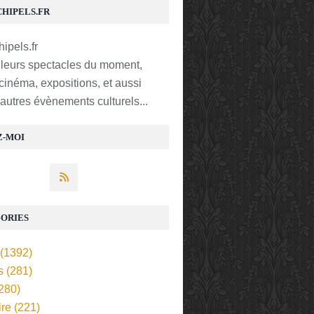
CHIPELS.FR
lleurs spectacles du moment,
 cinéma, expositions, et aussi
t autres évènements culturels...
Z-MOI
ORIES
(1392)
s
(281)
280)
ire
(221)