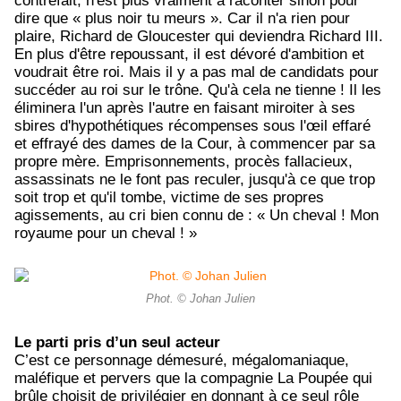
contrefait, n'est plus vraiment à raconter sinon pour
dire que « plus noir tu meurs ». Car il n'a rien pour
plaire, Richard de Gloucester qui deviendra Richard III.
En plus d'être repoussant, il est dévoré d'ambition et
voudrait être roi. Mais il y a pas mal de candidats pour
succéder au roi sur le trône. Qu'à cela ne tienne ! Il les
éliminera l'un après l'autre en faisant miroiter à ses
sbires d'hypothétiques récompenses sous l'œil effaré
et effrayé des dames de la Cour, à commencer par sa
propre mère. Emprisonnements, procès fallacieux,
assassinats ne le font pas reculer, jusqu'à ce que trop
soit trop et qu'il tombe, victime de ses propres
agissements, au cri bien connu de : « Un cheval ! Mon
royaume pour un cheval ! »
Phot. © Johan Julien
Le parti pris d’un seul acteur
C’est ce personnage démesuré, mégalomaniaque,
maléfique et pervers que la compagnie La Poupée qui
brûle choisit de privilégier en donnant à ce seul rôle