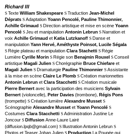
Richard III
Texte
William Shakespeare
Traduction
Jean-Michel
S
S
Déprats
Adaptation
Yoann Pencolé, Pauline Thimonnier,
S
Achille Grimaud
Direction artistique et mise en scène
Yoann
S
Pencolé
Jeu et manipulation
Antonin Lebrun
Narration et
S
S
voix
Achille Grimaud
et
Katia Lutzkanof
f
Danse et
S
manipulation
Yann Hervé, Améthyste Poinsot, Lucile Ségala
Régie plateau et manipulation
Clara Stachetti
Régie
S
S
Lumière
Cyrille Morin
Régie son
Benajmin Rouxel
Conseil
S
S
artistique
Magali Julien
Chorégraphie
Bruce Chiefare
et
S
Magali Julien
Dramaturgie
Pauline Thimonnier
Assistante
S
S
à la mise en scène
Claire Le Plomb
Création marionnettes
S
Antonin Lebrun
et
Clara Stacchetti
Création musicale
S
Pierre Bernert
avec la participation des musiciens
Sylvain
Bernert
(violoncelle),
Peter Davies
(trombone),
Régis Pons
(trompette)
Création lumière
Alexandre Musset
S
S
Scénographie
Alexandre Musset
et
Yoann Pencolé
S
Costumes
Clara Stacchetti
Administration Justine Le
S
Joncour
Diffusion
Anne-Laure Lairé
S
(
diffusion.lpqb@gmail.com)
Illustration Antonin Lebrun
S
S
Photos et Teaser Johan Julien
Production
La Poupée qui
S