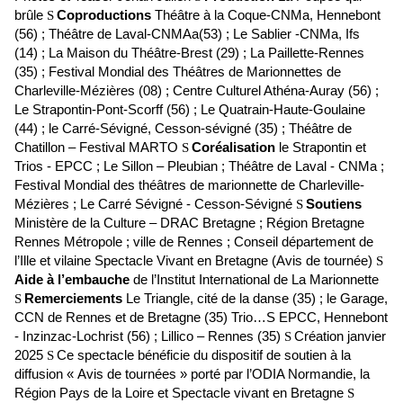
brûle
Coproductions
Théâtre à la Coque-CNMa, Hennebont
S
(56) ; Théâtre de Laval-CNMAa(53) ; Le Sablier -CNMa, Ifs
(14) ; La Maison du Théâtre-Brest (29) ; La Paillette-Rennes
(35) ; Festival Mondial des Théâtres de Marionnettes de
Charleville-Mézières (08) ; Centre Culturel Athéna-Auray (56) ;
Le Strapontin-Pont-Scorff (56) ; Le Quatrain-Haute-Goulaine
(44) ; le Carré-Sévigné, Cesson-sévigné (35) ; Théâtre de
Chatillon – Festival MARTO
Coréalisation
le Strapontin et
S
Trios - EPCC ; Le Sillon – Pleubian ; Théâtre de Laval - CNMa ;
Festival Mondial des théâtres de marionnette de Charleville-
Mézières ; Le Carré Sévigné - Cesson-Sévigné
Soutiens
S
Ministère de la Culture – DRAC Bretagne ; Région Bretagne
Rennes Métropole ; ville de Rennes ; Conseil département de
l’Ille et vilaine Spectacle Vivant en Bretagne (Avis de tournée)
S
Aide à l’embauche
de l’Institut International de La Marionnette
Remerciements
Le Triangle, cité de la danse (35) ; le Garage,
S
CCN de Rennes et de Bretagne (35) Trio…S EPCC, Hennebont
- Inzinzac-Lochrist (56) ; Lillico – Rennes (35)
Création janvier
S
2025
Ce spectacle bénéficie du dispositif de soutien à la
S
diffusion « Avis de tournées » porté par l’ODIA Normandie, la
Région Pays de la Loire et Spectacle vivant en Bretagne
S