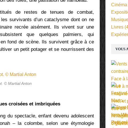
on des rôles, une passation de flambeau.
Cinéma
itués de restes de tenues de combat,
Exposit
t les survivants d’un cataclysme dont on ne
Musiqu
inaire recrée aisément. Ils vivent sur une
Livres
(4
ubsistent que quelques palmiers, qui
Expérie
en fond de scène. Ils survivent grâce à ce
ultiver un petit potager et se nourrissent des
VOUS A
t. © Martial Anton
ues croisées et imbriquées
long du spectacle, enfant devenu adolescent
Ionah – la colombe, selon une étymologie