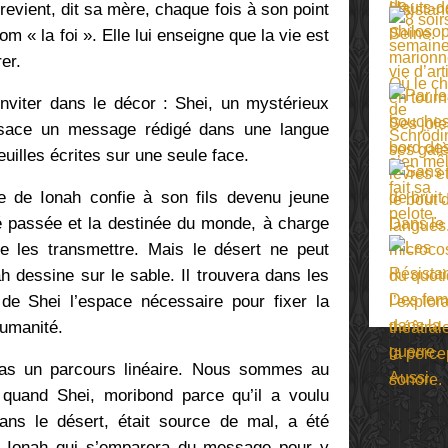
 revient, dit sa mère, chaque fois à son point
om « la foi ». Elle lui enseigne que la vie est
rer.
nviter dans le décor : Shei, un mystérieux
esace un message rédigé dans une langue
uilles écrites sur une seule face.
e de Ionah confie à son fils devenu jeune
é passée et la destinée du monde, à charge
e les transmettre. Mais le désert ne peut
h dessine sur le sable. Il trouvera dans les
de Shei l’espace nécessaire pour fixer la
humanité.
as un parcours linéaire. Nous sommes au
 quand Shei, moribond parce qu’il a voulu
ans le désert, était source de mal, a été
e Ionah qui s’emparera du message pour y