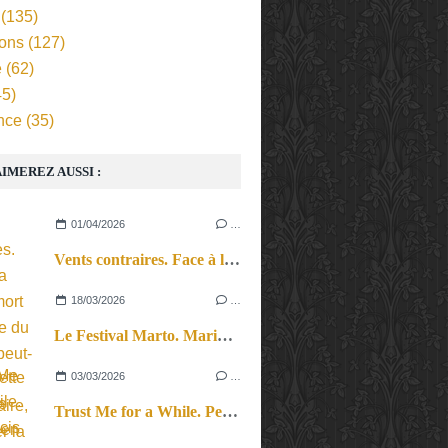
(135)
ions
(127)
e
(62)
5)
nce
(35)
IMEREZ AUSSI :
01/04/2026
…
Vents contraires. Face à la mise à mort imaginée du livre, et peut-être de l’imaginaire, organiser la résistance.
18/03/2026
…
Le Festival Marto. Marionnette et théâtre d’objets en Hauts-de-Seine.
03/03/2026
…
Trust Me for a While. Petit précis de philosophie marionnettique. Où le chat de Schrödinger s’en mêle et fait sa pelote.