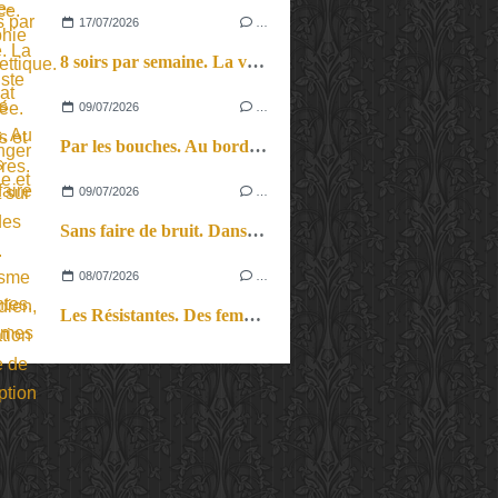
17/07/2026
…
8 soirs par semaine. La vie d’artiste en tournée. Ses joies et ses galères.
09/07/2026
…
Par les bouches. Au bord des lèvres et sur le bout des langues.
09/07/2026
…
Sans faire de bruit. Dans le microcosme du quotidien, l’exploration théâtrale de la perception sonore.
08/07/2026
…
Les Résistantes. Des femmes dans la guerre. Aussi.