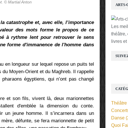
t. © Martial Anton
ARTS-
a catastrophe et, avec elle, l’importance
Les mei
 valeur des mots forme le propos de ce
théâtre,
né à rythme lent pour retrouver le sens
livres e
d'une forme d'immanence de l'homme dans
SUIVE
u en longueur sur lequel repose un puits tel
s du Moyen-Orient et du Maghreb. Il rappelle
 pharaons égyptiens, qui n’ont pas changé
CATÉG
e et son fils, vivent là, deux marionnettes
Théâtre
tallent d'emblée la dimension du conte.
Concert
nir un jeune homme. Il s’incarnera dans un
Danse
(
mère, défunte, se fera marionnette de petit
Quoi Fa