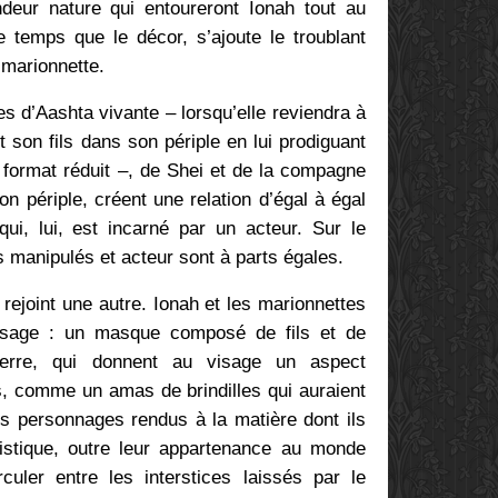
deur nature qui entoureront Ionah tout au
temps que le décor, s’ajoute le troublant
 marionnette.
es d’Aashta vivante – lorsqu’elle reviendra à
 son fils dans son périple en lui prodiguant
n format réduit –, de Shei et de la compagne
n périple, créent une relation d’égal à égal
i, lui, est incarné par un acteur. Sur le
es manipulés et acteur sont à parts égales.
rejoint une autre. Ionah et les marionnettes
visage : un masque composé de fils et de
 terre, qui donnent au visage un aspect
s, comme un amas de brindilles qui auraient
s personnages rendus à la matière dont ils
ristique, outre leur appartenance au monde
irculer entre les interstices laissés par le