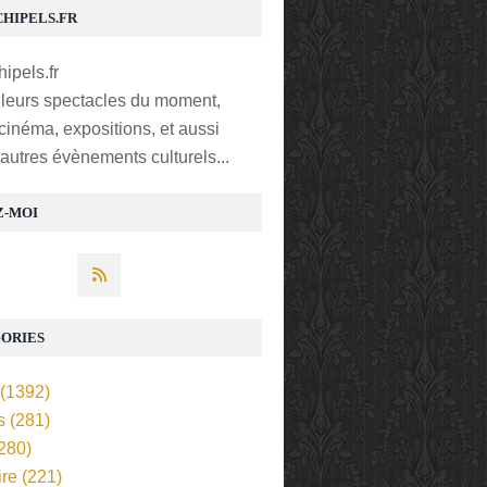
CHIPELS.FR
lleurs spectacles du moment,
 cinéma, expositions, et aussi
t autres évènements culturels...
Z-MOI
ORIES
(1392)
s
(281)
280)
ire
(221)