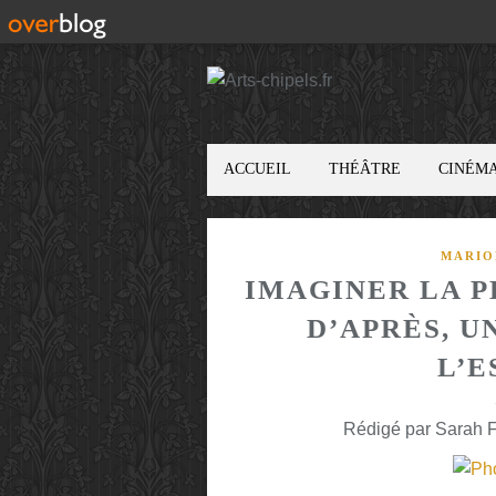
ACCUEIL
THÉÂTRE
CINÉM
MARIO
IMAGINER LA P
D’APRÈS, 
L’E
Rédigé par Sarah F