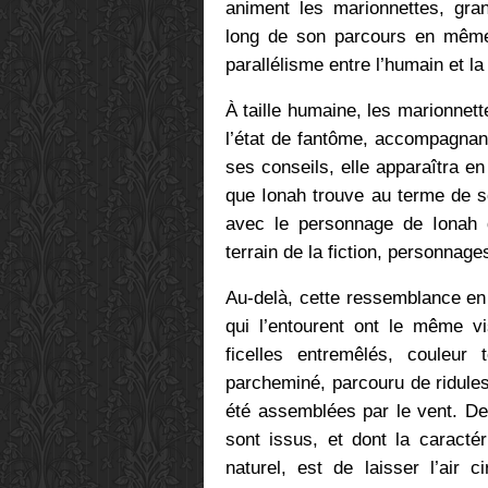
animent les marionnettes, gran
long de son parcours en même 
parallélisme entre l’humain et la
À taille humaine, les marionnett
l’état de fantôme, accompagnant
ses conseils, elle apparaîtra e
que Ionah trouve au terme de so
avec le personnage de Ionah qu
terrain de la fiction, personnag
Au-delà, cette ressemblance en 
qui l’entourent ont le même 
ficelles entremêlés, couleur
parcheminé, parcouru de ridule
été assemblées par le vent. De
sont issus, et dont la caracté
naturel, est de laisser l’air c