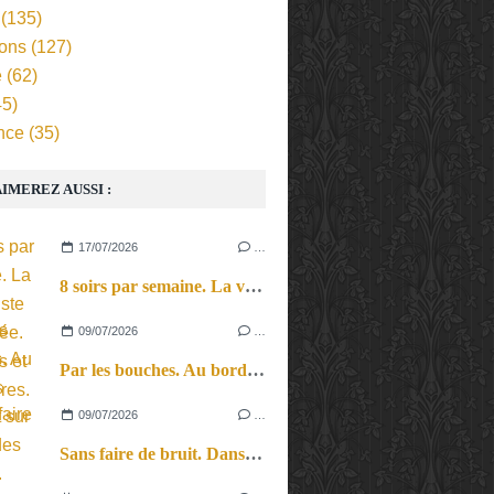
(135)
ions
(127)
e
(62)
5)
nce
(35)
IMEREZ AUSSI :
17/07/2026
…
8 soirs par semaine. La vie d’artiste en tournée. Ses joies et ses galères.
09/07/2026
…
Par les bouches. Au bord des lèvres et sur le bout des langues.
09/07/2026
…
Sans faire de bruit. Dans le microcosme du quotidien, l’exploration théâtrale de la perception sonore.