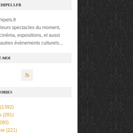
CHIPELS.FR
lleurs spectacles du moment,
 cinéma, expositions, et aussi
t autres évènements culturels...
Z-MOI
ORIES
(1392)
s
(281)
280)
ire
(221)