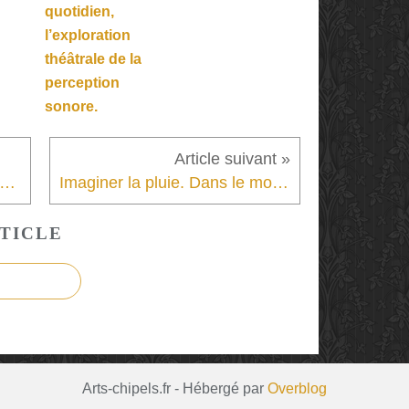
quotidien,
l’exploration
théâtrale de la
perception
sonore.
 Jeux de l’amour et de l’énigme. Parler IA et en faire un spectacle.
Imaginer la pluie. Dans le monde d’après, une recherche de l’essentiel.
TICLE
Arts-chipels.fr - Hébergé par
Overblog