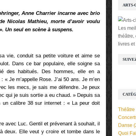
ARTS-
ringer, Anne Charrier incarne avec brio
 Nicolas Mathieu, morte d’avoir voulu
Les mei
 ». Un seul en scène à suspens.
théâtre,
livres e
a vie, conduit sa petite voiture et aime se
SUIVE
oulot.
Dans ce bar populaire, elle soigne sa
mitié des habitués. Des hommes, elle en a
r :
« Je m’appelle Rose. J’ai 50 ans. Je m’en
avec les mecs, je sais me défendre. Je peux
CATÉG
ec qui je suis sortie a eu chaud. »
Depuis sa
 un calibre 38 sur internet : « La peur doit
Théâtre
Concert
e avec Luc. Gentil et prévenant à souhait, il
Danse
(
à deux. Elle veut y croire et tombe dans le
Quoi Fa