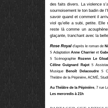
des faits divers. La violence s
sournoisement le ton badin de l’h
savoir quand et comment il arriv
viol qu’elle a subi, petite. Ell
reste là comme un acouphène 
glaçante, tranchant avec la belle 
Rose Royal
d’après le roman de
N
S
Adaptation
Anne Charrier
et
Gab
S
Scénographie
Rozenn Le Gloa
Céline Guignard Rajot
S
Assist
Musique
Benoît Delacoudre
S
C
Théâtre de la Pépinière, ACMÉ, St
Au Théâtre de la Pépinière
, 7 rue 
Les mercredis à 21h