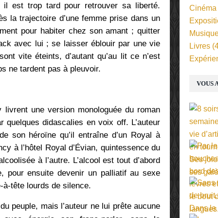
il est trop tard pour retrouver sa liberté.
Cinéma
ès la trajectoire d’une femme prise dans un
Exposit
ement pour habiter chez son amant ; quitter
Musiqu
ack avec lui ; se laisser éblouir par une vie
Livres
(4
nt vite éteints, d’autant qu’au lit ce n’est
Expérie
s ne tardent pas à pleuvoir.
VOUS A
 livrent une version monologuée du roman
r quelques didascalies en voix off.
L’auteur
de son héroïne qu’il entraîne
d’un Royal à
ncy à l’hôtel Royal d’Évian, quintessence du
lcoolisée à l’autre. L’alcool est tout d’abord
, pour ensuite devenir un palliatif au sexe
e-à-tête lourds de silence.
du peuple, mais l’auteur ne lui prête aucune