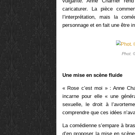
vulgarité. Anne Charrier re
caricaturer.
La
pièce commen
l’interprétation, mais la com
personnage et en fait une être i
Phot. 
Une mise en scène fluide
« Rose c’est moi » :
Anne Cha
incarne pour elle « une généra
sexuelle, le droit à l’avorteme
comprendre que ces idées n’avai
La comédienne s’empare à bras-l
d’en proposer la mise en scène