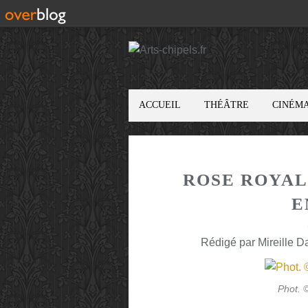
ACCUEIL
THÉÂTRE
CINÉM
ROSE ROYAL
E
Rédigé par Mireille D
Phot. 