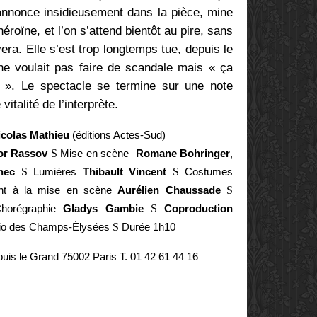
’annonce insidieusement dans la pièce, mine
éroïne, et l’on s’attend bientôt au pire, sans
era. Elle s’est trop longtemps tue, depuis le
e ne voulait pas faire de scandale mais « ça
». Le spectacle se termine sur une note
vitalité de l’interprète.
icolas Mathieu
(éditions Actes-Sud)
or Rassov
S
Mise en scène
Romane Bohringer
,
hec
S
Lumières
Thibault Vincent
S
Costumes
ant à la mise en scène
Aurélien Chaussade
S
horégraphie
Gladys Gambie
S
Coproduction
udio des Champs-Élysées
S
Durée 1h10
Louis le Grand 75002 Paris T.
01 42 61 44 16