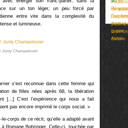
nd avec énergie
son franc-parler, sans la
ce sur un ton léger, un peu forcé par
édienne entre vite dans la complexité du
ntense et lumineuse.
© Jonty Champelovier
rrier s’est reconnue dans cette femme qui
tion de filles nées après 68, la libération
nt [...] C’est l’expérience qui nous a fait
ent pas encore imprimé le corps social. »
e-corps de ce récit, qu’elle a adapté avant
 à Romane Bohringer. Celle-ci, touchée par