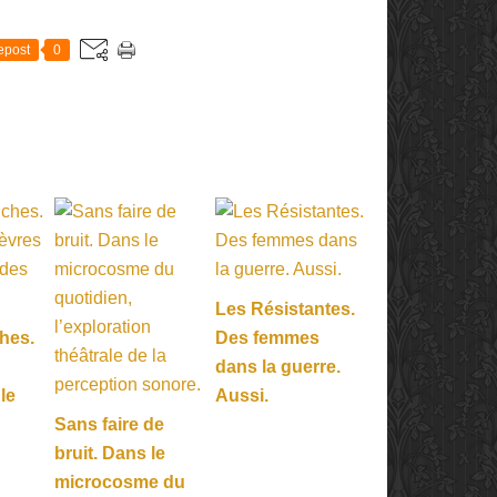
E
epost
0
Les Résistantes.
hes.
Des femmes
dans la guerre.
 le
Aussi.
Sans faire de
bruit. Dans le
microcosme du