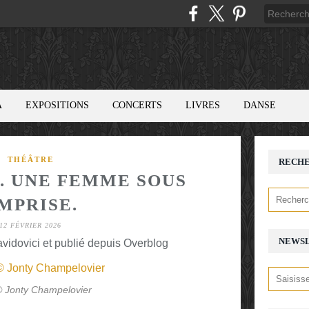
A
EXPOSITIONS
CONCERTS
LIVRES
DANSE
THÉÂTRE
RECH
. UNE FEMME SOUS
MPRISE.
12 FÉVRIER 2026
NEWS
avidovici et publié depuis Overblog
© Jonty Champelovier