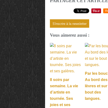
PARTAGER CET ARTICL
R
S'inscrire à la newsletter
Vous aimerez aussi :
Par les bouc
8 soirs par
Au bord des
semaine. La vie
lèvres et sur
d’artiste en
bout des
tournée. Ses
langues.
joies et ses