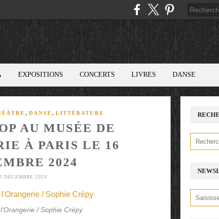
A
EXPOSITIONS
CONCERTS
LIVRES
DANSE
,
,
HÉÂTRE
DANSE
LITTÉRATURE
RECH
OP AU MUSÉE DE
IE À PARIS LE 16
MBRE 2024
NEWS
0 DÉCEMBRE 2024
l'Orangerie / Sophie Crépy