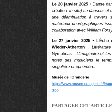
Le 20 janvier 2025
• Danse da
création
in situ) Le danseur et
une déambulation à travers so
matériaux chorégraphiques issu
collaboration avec William Forsy
Le 27 janvier 2025
• L'Écho 
Wieder-Atherton
.
Littératur
Nymphéas
. L'imaginaire et l
notes des musiciens le temps
singulière et éphémère.
Musée de l'Orangerie
https://www.musee-orangerie.fr/fr
diop
PARTAGER CET ARTICL