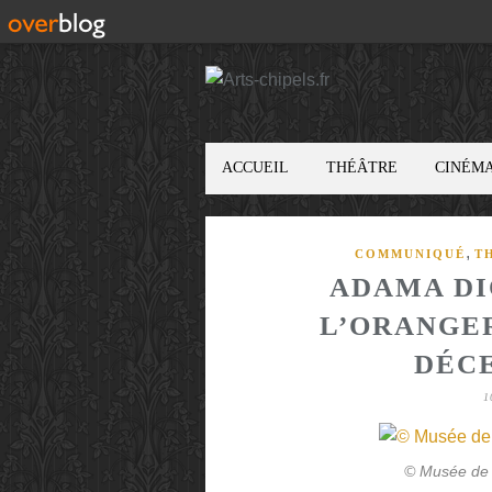
ACCUEIL
THÉÂTRE
CINÉM
,
COMMUNIQUÉ
T
ADAMA DI
L’ORANGER
DÉCE
1
© Musée de 