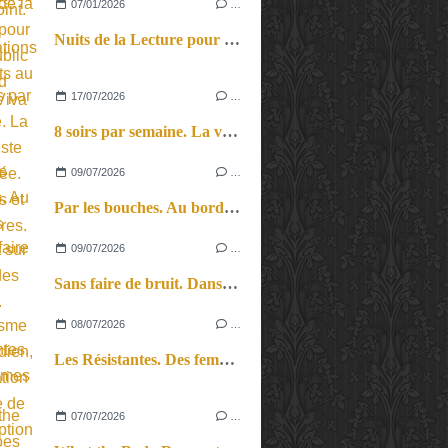
07/01/2026
…
Nuits de la Lecture pour jeune public au Grand Palais.
17/07/2026
…
8 soirs par semaine. La vie d’artiste en tournée. Ses joies et ses galères.
09/07/2026
…
Par les bouches. Au bord des lèvres et sur le bout des langues.
09/07/2026
…
Sans faire de bruit. Dans le microcosme du quotidien, l’exploration théâtrale de la perception sonore.
08/07/2026
…
Les Résistantes. Des femmes dans la guerre. Aussi.
07/07/2026
…