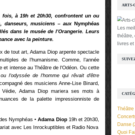
ARTS-
 fois, à 19h et 20h30, confrontent un ou
ns, danseurs, musiciens – aux
Nymphéas
Les mei
lés dans le musée de l'Orangerie. Leurs
théâtre,
ance avec la peinture.
livres e
x de tout art, Adama Diop arpente spectacle
SUIVE
multiples de l'humanisme. Comme, l'année
e et intense au Théâtre de l'Odéon. Ou cette
 ou l'odyssée de l'homme qui rêvait d'être
compagné des musiciens Anne-Lise Binard,
 Védie, Adama Diop mariera ses mots à
CATÉG
 nuances de la palette impressionniste de
Théâtre
Concert
 des Nymphéas •
Adama Diop
19h et 20h30,
Danse
(
riat avec Les Inrockuptibles et Radio Nova
Quoi Fa