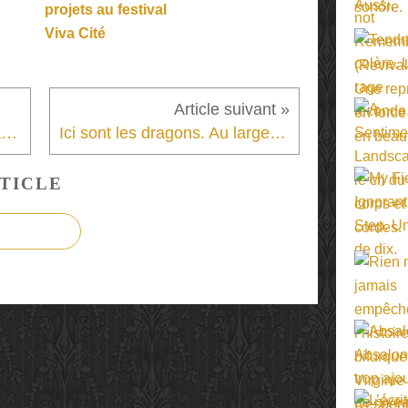
projets au festival
Viva Cité
Rhinocéros ou le retour de la bête immonde.
Ici sont les dragons. Au large des utopies, les caps du pire.
TICLE