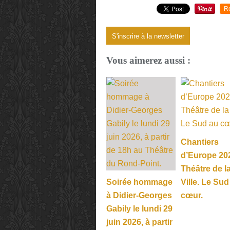
R
S'inscrire à la newsletter
Vous aimerez aussi :
Chantiers
d’Europe 20
Théâtre de l
Soirée hommage
Ville. Le Sud
à Didier-Georges
cœur.
Gabily le lundi 29
juin 2026, à partir