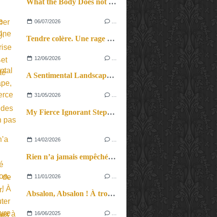
What the Body Does not Remember (Revival). Une reprise en force et en beauté
06/07/2026
…
Tendre colère. Une rage féconde.
12/06/2026
…
A Sentimental Landscape, le cri du corps et des cordes.
31/05/2026
…
My Fierce Ignorant Step. Un pas de dix.
14/02/2026
…
Rien n’a jamais empêché l’histoire de bifurquer. Virginie Despentes dans l’inattendu.
11/01/2026
…
Absalon, Absalon ! À trop ajouter de niveaux à Faulkner, le regard se perd
16/06/2025
…