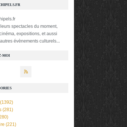
CHIPELS.FR
lleurs spectacles du moment,
 cinéma, expositions, et aussi
t autres évènements culturels...
Z-MOI
ORIES
(1392)
s
(281)
280)
ire
(221)