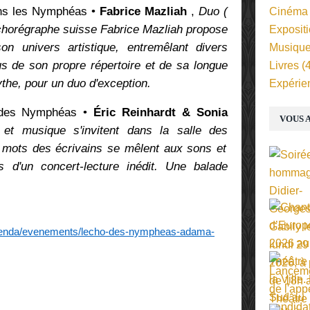
ns les Nymphéas •
Fabrice Mazliah
,
Duo (
Cinéma
 chorégraphe suisse Fabrice Mazliah propose
Exposit
n univers artistique, entremêlant divers
Musiqu
s de son propre répertoire et de sa longue
Livres
(4
the, pour un duo d'exception.
Expérie
des Nymphéas •
Éric Reinhardt & Sonia
VOUS A
e et musique s'invitent dans la salle des
es mots des écrivains se mêlent aux sons et
 d'un concert-lecture inédit. Une balade
/agenda/evenements/lecho-des-nympheas-adama-
E