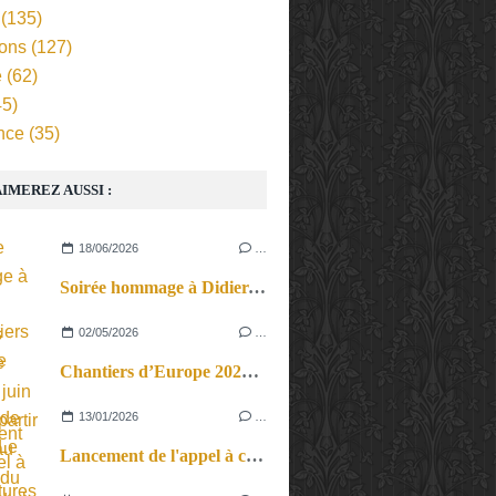
(135)
ions
(127)
e
(62)
5)
nce
(35)
IMEREZ AUSSI :
18/06/2026
…
Soirée hommage à Didier-Georges Gabily le lundi 29 juin 2026, à partir de 18h au Théâtre du Rond-Point.
02/05/2026
…
Chantiers d’Europe 2026 au Théâtre de la Ville. Le Sud au cœur.
13/01/2026
…
Lancement de l'appel à candidatures pour les présentations de projets au festival Viva Cité