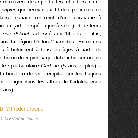
retrouvera des spectacles tel le très intime
 papier
qui déroule au fil des pellicules un
dans l’espace restreint d’une caravane à
un an (article spécifique à venir) et de leurs
t
Tenir debout,
adressé aux 14 ans et plus,
ns la région Poitou-Charentes. Entre ces
s’échelonnent à tous les âges à partir de
e thème du « pied » qui débouche sur un jeu
c le spectaculaire
Gadoue
(5 ans et plus) –
la boue ou de se précipiter sur les flaques
se plonger dans les affres de l’adolescence
2 ans)
.D. © Frédéric Iovino