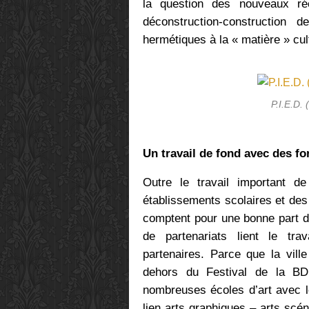
la question des nouveaux ré
déconstruction-construction 
hermétiques à la « matière » cult
P.I.E.D.
Un travail de fond avec des fo
Outre le travail important de
établissements scolaires et des
comptent pour une bonne part d
de partenariats lient le tr
partenaires. Parce que la vill
dehors du Festival de la BD
nombreuses écoles d’art avec le
lien arts graphiques – arts scén