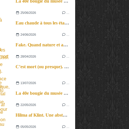
La 40e bougie du musée d’Orsay.
25/06/2026
…
Eau chaude à tous les étages. L’une chante, les autres aussi.
24/06/2026
…
Fake. Quand nature et artifice, spectacle vivant et musique électronique, vérité et illusion se mêlent pour un vrai voyage au pays des sons et des songes…
28/04/2026
…
C’est mort (ou presque). L’insolence tranquille d’un récital plein de vitalité.
13/07/2026
…
La 40e bougie du musée d’Orsay.
22/05/2026
…
Hilma af Klint. Une abstraction avant la lettre nourrie de spiritualité.
05/05/2026
…