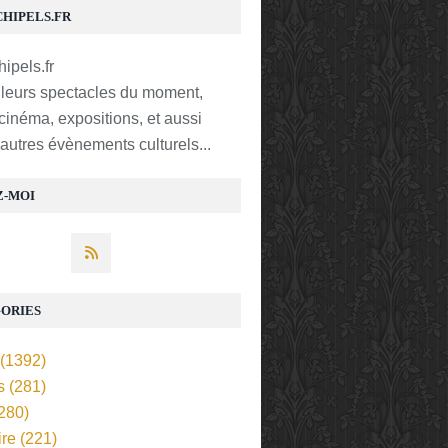
CHIPELS.FR
lleurs spectacles du moment,
 cinéma, expositions, et aussi
t autres évènements culturels...
Z-MOI
ORIES
(1392)
s
(281)
280)
ire
(221)