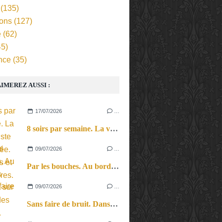
(135)
ions
(127)
e
(62)
5)
nce
(35)
IMEREZ AUSSI :
17/07/2026
…
8 soirs par semaine. La vie d’artiste en tournée. Ses joies et ses galères.
09/07/2026
…
Par les bouches. Au bord des lèvres et sur le bout des langues.
09/07/2026
…
Sans faire de bruit. Dans le microcosme du quotidien, l’exploration théâtrale de la perception sonore.