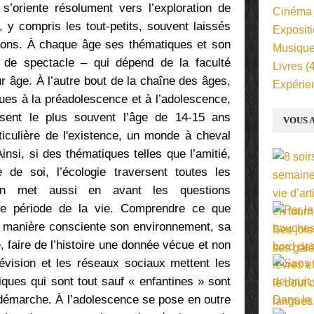
s’oriente résolument vers l’exploration de
Cinéma
, y compris les tout-petits, souvent laissés
Exposit
ions. À chaque âge ses thématiques et son
Musiqu
 de spectacle – qui dépend de la faculté
Livres
(4
ur âge. À l’autre bout de la chaîne des âges,
Expérie
ques à la préadolescence et à l’adolescence,
sent le plus souvent l’âge de 14-15 ans
VOUS A
ticulière de l'existence, un monde à cheval
Ainsi, si des thématiques telles que l’amitié,
e de soi, l’écologie traversent toutes les
ian met aussi en avant les questions
tte période de la vie. Comprendre ce que
de manière consciente son environnement, sa
é, faire de l’histoire une donnée vécue et non
vision et les réseaux sociaux mettent les
ques qui sont tout sauf « enfantines » sont
émarche. À l’adolescence se pose en outre