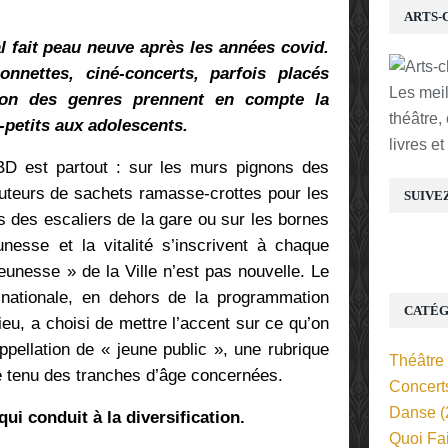
ARTS-
al fait peau neuve après les années covid.
onnettes, ciné-concerts, parfois placés
Les mei
tion des genres prennent en compte la
théâtre,
t-petits aux adolescents.
livres e
BD est partout : sur les murs pignons des
uteurs de sachets ramasse-crottes pour les
SUIVE
 des escaliers de la gare ou sur les bornes
unesse et la vitalité s’inscrivent à chaque
 jeunesse » de la Ville n’est pas nouvelle. Le
nationale, en dehors de la programmation
CATÉG
lieu, a choisi de mettre l’accent sur ce qu’on
pellation de « jeune public », une rubrique
Théâtre
te tenu des tranches d’âge concernées.
Concert
Danse
(
ui conduit à la diversification.
Quoi Fa