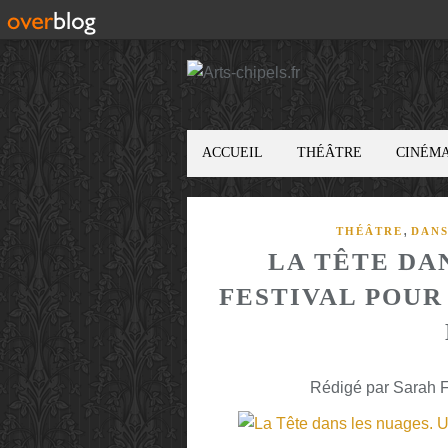
ACCUEIL
THÉÂTRE
CINÉM
,
THÉÂTRE
DAN
LA TÊTE DA
FESTIVAL POUR
Rédigé par Sarah F