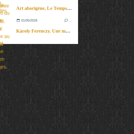
Art aborigène, Le Temps du Rêve. Un parcours initiatique au Musée de Lodève, dans l’Hérault.
01/05/2026
…
Károly Ferenczy. Une modernité hongroise éclatée en recherches.