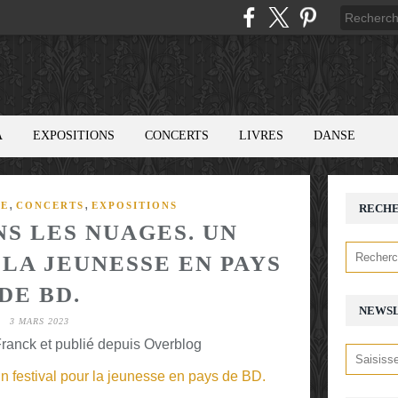
A
EXPOSITIONS
CONCERTS
LIVRES
DANSE
,
,
SE
CONCERTS
EXPOSITIONS
RECH
NS LES NUAGES. UN
 LA JEUNESSE EN PAYS
DE BD.
NEWS
3 MARS 2023
ranck et publié depuis Overblog