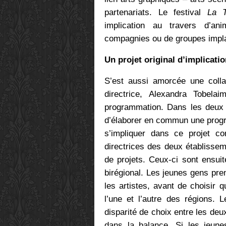
partenariats. Le festival
La T
implication au travers d’an
compagnies ou de groupes impla
Un projet original d’implicati
S’est aussi amorcée une colla
directrice, Alexandra Tobel
programmation. Dans les deux r
d’élaborer en commun une progr
s’impliquer dans ce projet co
directrices des deux établissem
de projets. Ceux-ci sont ensui
birégional. Les jeunes gens pre
les artistes, avant de choisir 
l’une et l’autre des régions. 
disparité de choix entre les deu
dans la balance. Si les jeun