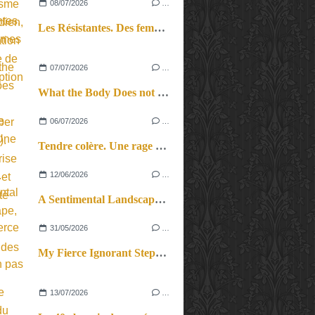
08/07/2026
…
Les Résistantes. Des femmes dans la guerre. Aussi.
07/07/2026
…
What the Body Does not Remember (Revival). Une reprise en force et en beauté
06/07/2026
…
Tendre colère. Une rage féconde.
12/06/2026
…
A Sentimental Landscape, le cri du corps et des cordes.
31/05/2026
…
My Fierce Ignorant Step. Un pas de dix.
13/07/2026
…