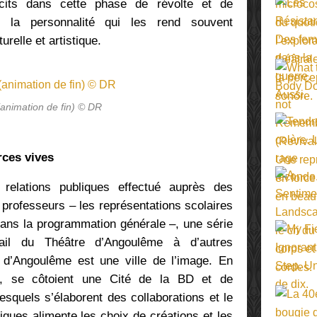
cits dans cette phase de révolte et de
de la personnalité qui les rend souvent
urelle et artistique.
 (animation de fin) © DR
rces vives
 relations publiques effectué auprès des
 professeurs – les représentations scolaires
ans la programmation générale –, une série
avail du Théâtre d’Angoulême à d’autres
e d’Angoulême est une ville de l’image. En
, se côtoient une Cité de la BD et de
squels s’élaborent des collaborations et le
iques alimente les choix de créations et les