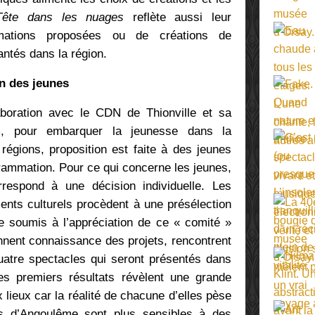
ête dans les nuages
reflète aussi leur
imations proposées ou de créations de
ntés dans la région.
on des jeunes
boration avec le CDN de Thionville et sa
aim, pour embarquer la jeunesse dans la
égions, proposition est faite à des jeunes
ammation. Pour ce qui concerne les jeunes,
rrespond à une décision individuelle. Les
ents culturels procèdent à une présélection
te soumis à l’appréciation de ce « comité »
nnent connaissance des projets, rencontrent
quatre spectacles qui seront présentés dans
Les premiers résultats révèlent une grande
x lieux car la réalité de chacune d’elles pèse
es d’Angoulême sont plus sensibles à des