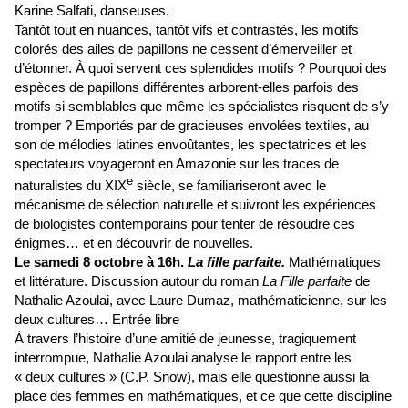
Karine Salfati, danseuses.
Tantôt tout en nuances, tantôt vifs et contrastés, les motifs
colorés des ailes de papillons ne cessent d’émerveiller et
d’étonner. À quoi servent ces splendides motifs ? Pourquoi des
espèces de papillons différentes arborent-elles parfois des
motifs si semblables que même les spécialistes risquent de s’y
tromper ? Emportés par de gracieuses envolées textiles, au
son de mélodies latines envoûtantes, les spectatrices et les
spectateurs voyageront en Amazonie sur les traces de
e
naturalistes du XIX
siècle, se familiariseront avec le
mécanisme de sélection naturelle et suivront les expériences
de biologistes contemporains pour tenter de résoudre ces
énigmes… et en découvrir de nouvelles.
Le samedi 8 octobre à 16h.
La fille parfaite.
Mathématiques
et littérature. Discussion autour du roman
La Fille parfaite
de
Nathalie Azoulai, avec Laure Dumaz, mathématicienne, sur les
deux cultures… Entrée libre
À travers l’histoire d’une amitié de jeunesse, tragiquement
interrompue, Nathalie Azoulai analyse le rapport entre les
« deux cultures » (C.P. Snow), mais elle questionne aussi la
place des femmes en mathématiques, et ce que cette discipline