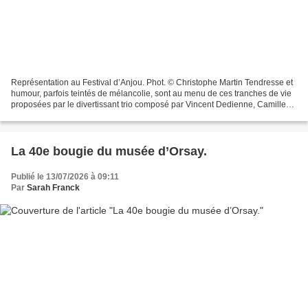
Représentation au Festival d’Anjou. Phot. © Christophe Martin Tendresse et
humour, parfois teintés de mélancolie, sont au menu de ces tranches de vie
proposées par le divertissant trio composé par Vincent Dedienne, Camille
Chamoux et Léopoldine HH. C’est...
La 40e bougie du musée d’Orsay.
Publié le 13/07/2026 à 09:11
Par
Sarah Franck