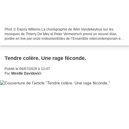
Phot. © Danny Willems La chorégraphie de Wim Vandekeybus sur les
musiques de Thierry De Mey et Peter Vermeersch prend un nouvel élan,
portée en live par onze instrumentistes de l’Ensemble intercontemporain et
dix danseurs de la compagnie Ultima Vez. Une...
Tendre colère. Une rage féconde.
Publié le 06/07/2026 à 12:07
Par
Mireille Davidovici