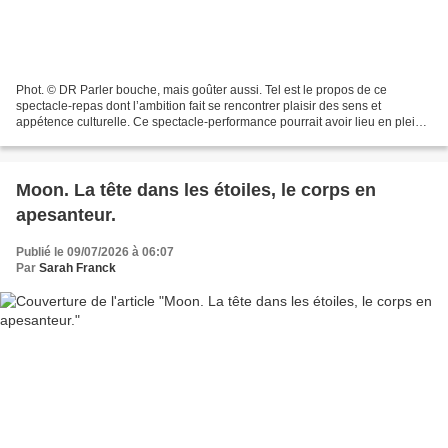
Phot. © DR Parler bouche, mais goûter aussi. Tel est le propos de ce
spectacle-repas dont l’ambition fait se rencontrer plaisir des sens et
appétence culturelle. Ce spectacle-performance pourrait avoir lieu en plein
air ou en salle, salle des fêtes ou...
Moon. La tête dans les étoiles, le corps en
apesanteur.
Publié le 09/07/2026 à 06:07
Par
Sarah Franck