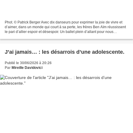
Phot. © Patrick Berger Avec dix danseurs pour exprimer la joie de vivre et
d’aimer, dans un monde qui court à sa perte, les frères Ben Aïm réussissent
le pari d’allier espoir et désespoir. Un ballet plein d’allant pour nous
remonter le moral. Deux frères...
J’ai jamais… : les désarrois d’une adolescente.
Publié le 30/06/2026 à 20:26
Par
Mireille Davidovici