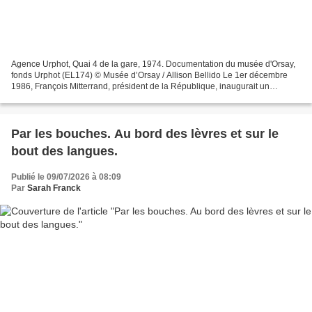
Agence Urphot, Quai 4 de la gare, 1974. Documentation du musée d'Orsay,
fonds Urphot (EL174) © Musée d’Orsay / Allison Bellido Le 1er décembre
1986, François Mitterrand, président de la République, inaugurait un
nouveau musée initié par son prédécesseur,...
Par les bouches. Au bord des lèvres et sur le
bout des langues.
Publié le 09/07/2026 à 08:09
Par
Sarah Franck