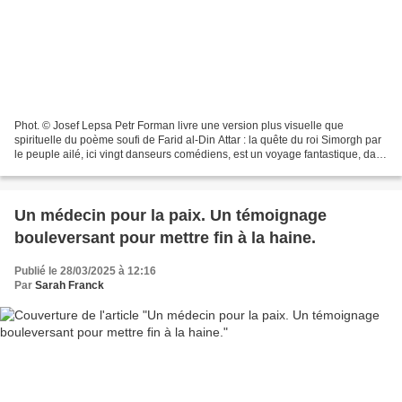
Phot. © Josef Lepsa Petr Forman livre une version plus visuelle que
spirituelle du poème soufi de Farid al-Din Attar : la quête du roi Simorgh par
le peuple ailé, ici vingt danseurs comédiens, est un voyage fantastique, dans
un décor des Mille et une...
Un médecin pour la paix. Un témoignage
bouleversant pour mettre fin à la haine.
Publié le 28/03/2025 à 12:16
Par
Sarah Franck