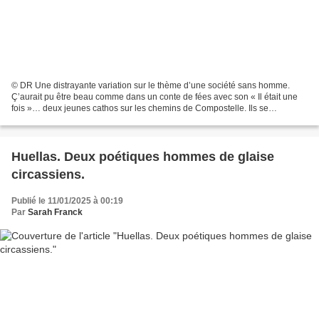
© DR Une distrayante variation sur le thème d’une société sans homme.
Ç’aurait pu être beau comme dans un conte de fées avec son « Il était une
fois »… deux jeunes cathos sur les chemins de Compostelle. Ils se
rencontrent. Ils s’aiment et, comme ils font...
Huellas. Deux poétiques hommes de glaise
circassiens.
Publié le 11/01/2025 à 00:19
Par
Sarah Franck