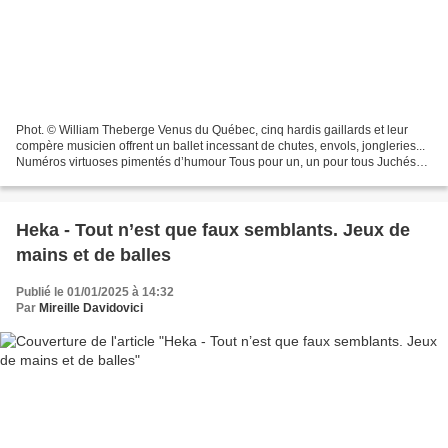
Phot. © William Theberge Venus du Québec, cinq hardis gaillards et leur
compère musicien offrent un ballet incessant de chutes, envols, jongleries...
Numéros virtuoses pimentés d’humour Tous pour un, un pour tous Juchés
sur un échafaudage, les artistes...
Heka - Tout n’est que faux semblants. Jeux de
mains et de balles
Publié le 01/01/2025 à 14:32
Par
Mireille Davidovici