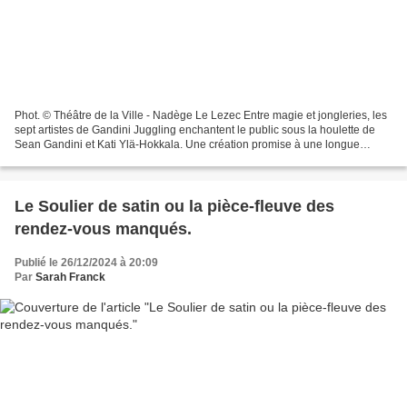
Phot. © Théâtre de la Ville - Nadège Le Lezec Entre magie et jongleries, les
sept artistes de Gandini Juggling enchantent le public sous la houlette de
Sean Gandini et Kati Ylä-Hokkala. Une création promise à une longue
tournée. La magie du jonglage Heka...
Le Soulier de satin ou la pièce-fleuve des
rendez-vous manqués.
Publié le 26/12/2024 à 20:09
Par
Sarah Franck