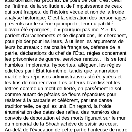
abandonnant les proches. Le point de vue, c’est celui
de l’intime, de la solitude et de l’impuissance de ceux
qui sont frappés, de l’histoire vécue et non de la froide
analyse historique. C’est la sidération des personnages
présents sur le scène qui importe, leur culpabilité
d’avoir été épargnés, le « pourquoi pas moi ? ». Ils
parlent d’arrachements et de disparitions, ils cherchent,
pour plaider pour les leurs, à utiliser les arguments de
leurs bourreaux : nationalité française, défense de la
patrie, déclarations du chef de l’État, règles concernant
les prisonniers de guerre, services rendus… Ils se font
humbles, implorants, hypocrites, allèguent les règles
édictées par l’État lui-même, tandis que la narration
martèle les réponses administratives stéréotypées et
les fins de non-recevoir. Les acteurs brandissent les
lettres comme un motif de fierté, en parsèment le sol
comme autant de pétales de fleurs répandues pour
résister à la barbarie et célèbrent, par une danse
traditionnelle, ce qui les unit. En regard, la froide
énumération des dates des rafles, des numéros des
convois de déportation et des morts figurant sur le mur
du mémorial de la Shoah achève de saisir au cœur.
Au-delà de l’évocation de cette partie honteuse de notre