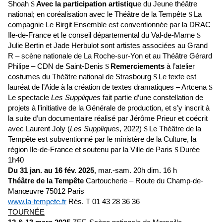
Shoah
Avec la participation artistiqu
e du Jeune théâtre
S
national; en coréalisation avec le Théâtre de la Tempête
La
S
compagnie Le Birgit Ensemble est conventionnée par la DRAC
Ile-de-France et le conseil départemental du Val-de-Marne
S
Julie Bertin et Jade Herbulot sont artistes associées au Grand
R – scène nationale de La Roche-sur-Yon et au Théâtre Gérard
Philipe – CDN de Saint-Denis
Remerciements
à l’atelier
S
costumes du Théâtre national de Strasbourg
Le texte est
S
lauréat de l’Aide à la création de textes dramatiques – Artcena
S
Le spectacle
Les Suppliques
fait partie d’une constellation de
projets à l’initiative de la Générale de production, et s’y inscrit à
la suite d’un documentaire réalisé par Jérôme Prieur et coécrit
avec Laurent Joly (
Les Suppliques
, 2022)
Le Théâtre de la
S
Tempête est subventionné par le ministère de la Culture, la
région Ile-de-France et soutenu par la Ville de Paris
Durée
S
1h40
Du 31 jan. au 16 fév. 2025
, mar.-sam. 20h dim. 16 h
Théâtre de la Tempête
Cartoucherie – Route du Champ-de-
Manœuvre 75012 Paris
www.la-tempete.fr
Rés. T 01 43 28 36 36
TOURNÉE