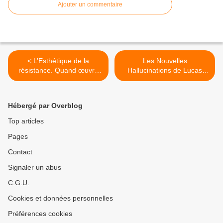
Ajouter un commentaire
< L’Esthétique de la
Les Nouvelles
résistance. Quand œuvre
Hallucinations de Lucas
d’art et résistance politique
Cranach l’Ancien. Des
font cause commune.
tableaux qui s’animent. >
Hébergé par Overblog
Top articles
Pages
Contact
Signaler un abus
C.G.U.
Cookies et données personnelles
Préférences cookies