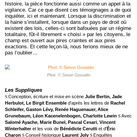
histoire, la pièce fonctionne aussi comme un appel à la
vigilance. Car ce que disent ces témoignages a de quoi
inquiéter, ici et maintenant. Lorsque la discrimination et
la haine s’installent, lorsque dans un pays de droit où
existent des lois, celles-ci sont bafouées par un régime
totalitaire, fût-il librement « choisi » par les citoyens, le
champ est ouvert aux pires craintes et aux pires
exactions. Et cette leçon-là, nous ferions mieux de ne
pas l’oublier…
Phot. © Simon Gosselin
Les Suppliques
Conception, écriture et mise en scène
Julie Bertin, Jade
S
Herbulot, Le Birgit Ensemble
d’après les lettres de
Rachel
Schleifer, Gaston Lévy, Renée Haguenauer, Alice
Grunebaum, Léon Kacenelenbogen, Charlotte Lewin
Avec
S
Salomé Ayache, Marie Bunel, Pascal Cesari, Vincent
Winterhalter
et les voix de
Bénédicte Cerutti
et d’
Éric
Charon
Conseil historique
Laurent Joly
Enquêtes
S
S