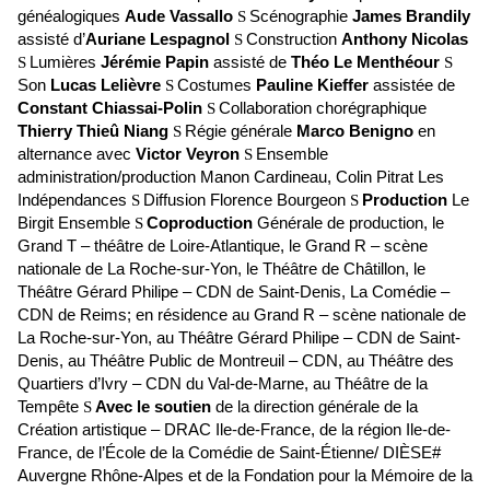
généalogiques
Aude Vassallo
Scénographie
James Brandily
S
assisté d’
Auriane
Lespagnol
Construction
Anthony Nicolas
S
Lumières
Jérémie Papin
assisté de
Théo Le Menthéour
S
S
Son
Lucas Lelièvre
Costumes
Pauline Kieffer
assistée de
S
Constant Chiassai-Polin
Collaboration chorégraphique
S
Thierry Thieû Niang
Régie générale
Marco Benigno
en
S
alternance avec
Victor Veyron
Ensemble
S
administration/production Manon Cardineau, Colin Pitrat Les
Indépendances
Diffusion Florence Bourgeon
Production
Le
S
S
Birgit Ensemble
Coproduction
Générale de production, le
S
Grand T – théâtre de Loire-Atlantique, le Grand R – scène
nationale de La Roche-sur-Yon, le Théâtre de Châtillon, le
Théâtre Gérard Philipe – CDN de Saint-Denis, La Comédie –
CDN de Reims; en résidence au Grand R – scène nationale de
La Roche-sur-Yon, au Théâtre Gérard Philipe – CDN de Saint-
Denis, au Théâtre Public de Montreuil – CDN, au Théâtre des
Quartiers d’Ivry – CDN du Val-de-Marne, au Théâtre de la
Tempête
Avec le soutien
de la direction générale de la
S
Création artistique – DRAC Ile-de-France, de la région Ile-de-
France, de l’École de la Comédie de Saint-Étienne/ DIÈSE#
Auvergne Rhône-Alpes et de la Fondation pour la Mémoire de la