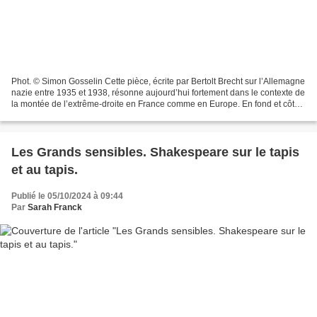
Phot. © Simon Gosselin Cette pièce, écrite par Bertolt Brecht sur l’Allemagne
nazie entre 1935 et 1938, résonne aujourd’hui fortement dans le contexte de
la montée de l’extrême-droite en France comme en Europe. En fond et côté
jardin, des verrières métalliques...
Les Grands sensibles. Shakespeare sur le tapis
et au tapis.
Publié le 05/10/2024 à 09:44
Par
Sarah Franck