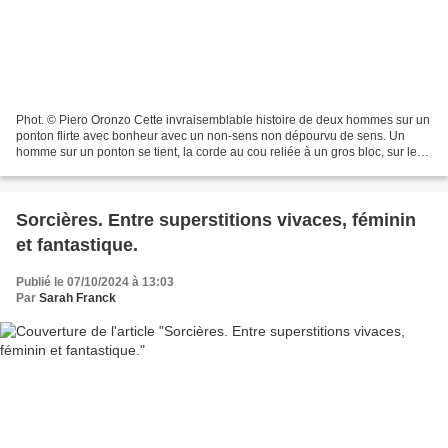
Phot. © Piero Oronzo Cette invraisemblable histoire de deux hommes sur un
ponton flirte avec bonheur avec un non-sens non dépourvu de sens. Un
homme sur un ponton se tient, la corde au cou reliée à un gros bloc, sur le
rebord. Sa vie est un désastre....
Sorcières. Entre superstitions vivaces, féminin
et fantastique.
Publié le 07/10/2024 à 13:03
Par
Sarah Franck