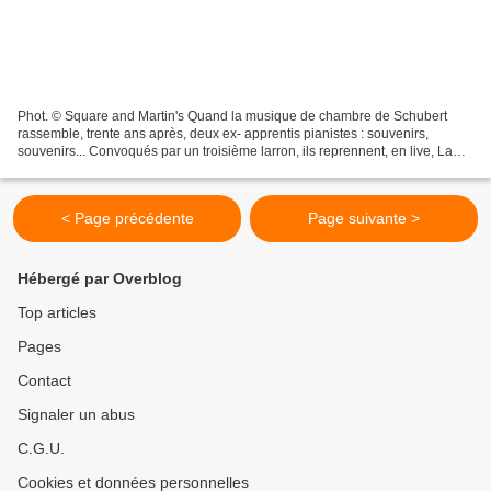
Phot. © Square and Martin's Quand la musique de chambre de Schubert
rassemble, trente ans après, deux ex- apprentis pianistes : souvenirs,
souvenirs... Convoqués par un troisième larron, ils reprennent, en live, La
Fantaisie en fa mineur, pièce à quatre...
< Page précédente
Page suivante >
Hébergé par Overblog
Top articles
Pages
Contact
Signaler un abus
C.G.U.
Cookies et données personnelles