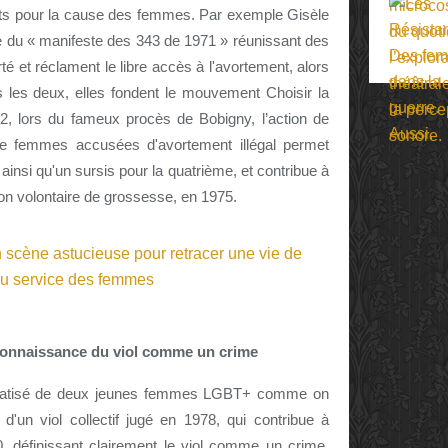
ts pour la cause des femmes. Par exemple Gisèle
re du « manifeste des 343 de 1971 » réunissant des
é et réclament le libre accès à l'avortement, alors
es les deux, elles fondent le mouvement Choisir la
, lors du fameux procès de Bobigny, l’action de
de femmes accusées d'avortement illégal permet
ainsi qu'un sursis pour la quatrième, et contribue à
uption volontaire de grossesse, en 1975.
econnaissance du viol comme un crime
diatisé de deux jeunes femmes LGBT+ comme on
 d'un viol collectif jugé en 1978, qui contribue à
80, définissant clairement le viol comme un crime,