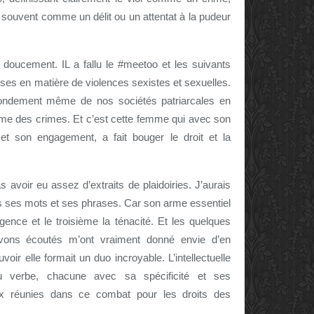
plus souvent comme un délit ou un attentat à la pudeur
doucement. IL a fallu le #meetoo et les suivants
oses en matière de violences sexistes et sexuelles.
ondement même de nos sociétés patriarcales en
 des crimes. Et c’est cette femme qui avec son
 et son engagement, a fait bouger le droit et la
pas avoir eu assez d’extraits de plaidoiries. J’aurais
 ses mots et ses phrases. Car son arme essentiel
ligence et le troisième la ténacité. Et les quelques
 avons écoutés m’ont vraiment donné envie d’en
ir elle formait un duo incroyable. L’intellectuelle
du verbe, chacune avec sa spécificité et ses
x réunies dans ce combat pour les droits des