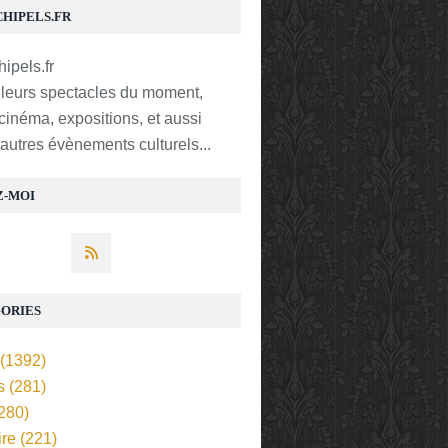
CHIPELS.FR
lleurs spectacles du moment,
 cinéma, expositions, et aussi
t autres évènements culturels...
Z-MOI
ORIES
(1392)
s
(281)
280)
ire
(221)