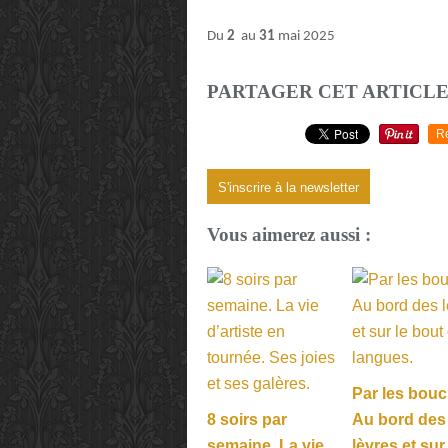
Du
2
au
31
mai 2025
PARTAGER CET ARTICL
R
S'inscrire à la newsletter
Vous aimerez aussi :
Par les bouc
8 soirs par
Au bord des
semaine. La vie
lèvres et sur