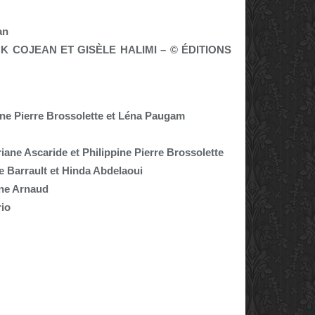
an
 COJEAN ET GISÈLE HALIMI – © ÉDITIONS
ine Pierre Brossolette et Léna Paugam
iane Ascaride et Philippine Pierre Brossolette
e Barrault et Hinda Abdelaoui
ne Arnaud
rio