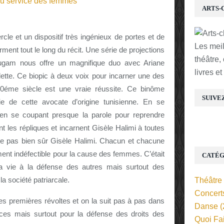
ARTS-
le et un dispositif très ingénieux de portes et de
Les mei
ment tout le long du récit. Une série de projections
théâtre,
gam nous offre un magnifique duo avec Ariane
livres e
lette. Ce biopic à deux voix pour incarner une des
20éme siècle est une vraie réussite. Ce binôme
SUIVE
ie de cette avocate d’origine tunisienne. En se
, en se coupant presque la parole pour reprendre
nt les répliques et incarnent Gisèle Halimi à toutes
te pas bien sûr Gisèle Halimi. Chacun et chacune
nt indéfectible pour la cause des femmes. C’était
CATÉG
a vie à la défense des autres mais surtout des
 société patriarcale.
Théâtre
Concert
es premières révoltes et on la suit pas à pas dans
Danse
(
ces mais surtout pour la défense des droits des
Quoi Fa