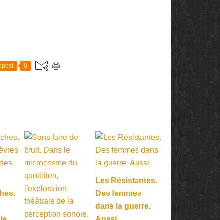
E
epost
0
Les Résistantes.
hes.
Des femmes
dans la guerre.
 le
Aussi.