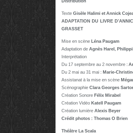
Distribution
Texte
Gisèle Halimi et Annick Coje
ADAPTATION DU LIVRE D’ANNICK
GRASSET
Mise en scène
Léna Paugam
Adaptation de
Agnès Harel, Philipp
Interprétation
Du 17 septembre au 2 novembre :
Ar
Du 2 mai au 31 mai :
Marie-Christin
Assistanat à la mise en scène
Méga
Scénographie
Clara Georges Sarto
Création Sonore
Félix Mirabel
Création Vidéo
Katell Paugam
Création lumière
Alexis Beyer
Crédit photos :
Thomas O Brien
Théâtre La Scala