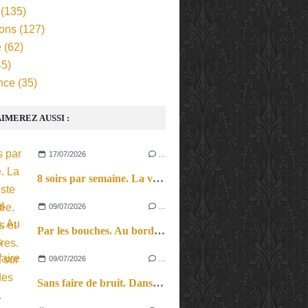
(135)
ions
(127)
e
(62)
5)
nce
(35)
IMEREZ AUSSI :
17/07/2026
…
8 soirs par semaine. La vie d’artiste en tournée. Ses joies et ses galères.
09/07/2026
…
Par les bouches. Au bord des lèvres et sur le bout des langues.
09/07/2026
…
Sans faire de bruit. Dans le microcosme du quotidien, l’exploration théâtrale de la perception sonore.