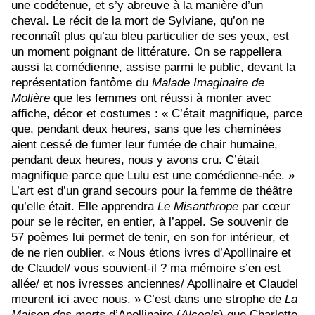
une codétenue, et s’y abreuve à la manière d’un
cheval. Le récit de la mort de Sylviane, qu’on ne
reconnaît plus qu’au bleu particulier de ses yeux, est
un moment poignant de littérature.
On se rappellera
aussi
la comédienne, assise parmi le public, devant la
représentation fantôme du
Malade Imaginaire de
Molière
que les femmes ont réussi à monter avec
affiche, décor et costumes : « C’était magnifique, parce
que, pendant deux heures, sans que les cheminées
aient cessé de fumer leur fumée de chair humaine,
pendant deux heures, nous y avons cru. C’était
magnifique parce que Lulu est une comédienne-née. »
L’art est d’un grand secours pour la femme de théâtre
qu’elle était.
Elle apprendra
Le Misanthrope
par cœur
pour se le réciter, en entier, à l’appel. Se souvenir de
57 poèmes lui permet de tenir, en son for intérieur, et
de ne rien oublier.
« Nous étions ivres d’Apollinaire et
de Claudel/ vous souvient-il ? ma mémoire s’en est
allée/ et nos ivresses anciennes/ Apollinaire et Claudel
meurent ici avec nous. »
C’est dans une strophe de
La
Maison des morts
d’Apollinaire
(
Alcools
)
que Charlotte