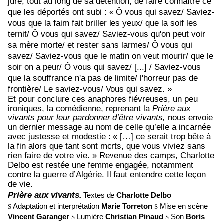
jure, tout au long de sa détention, de faire connaître ce
que les déportés ont subi : « Ô vous qui savez/ Saviez-
vous que la faim fait briller les yeux/ que la soif les
ternit/ Ô vous qui savez/ Saviez-vous qu'on peut voir
sa mère morte/ et rester sans larmes/ Ô vous qui
savez/ Saviez-vous que le matin on veut mourir/ que le
soir on a peur/ Ô vous qui savez/ [...] / Saviez-vous
que la souffrance n'a pas de limite/ l'horreur pas de
frontière/ Le saviez-vous/ Vous qui savez. »
Et pour conclure ces anaphores fiévreuses, un peu
ironiques, la comédienne, reprenant la
Prière aux
vivants pour leur pardonner d’être vivants,
nous envoie
un dernier message au nom de celle qu’elle a incarnée
avec justesse et modestie : « […] ce serait trop bête à
la fin alors que tant sont morts, que vous viviez sans
rien faire de votre vie. » Revenue des camps, Charlotte
Delbo est restée une femme engagée, notamment
contre la guerre d’Algérie. Il faut entendre cette leçon
de vie.
Prière aux vivants.
Textes de
Charlotte Delbo
Adaptation et interprétation
Marie Torreton
Mise en scène
S
S
Vincent Garanger
Lumière
Christian Pinaud
Son
Boris
S
S