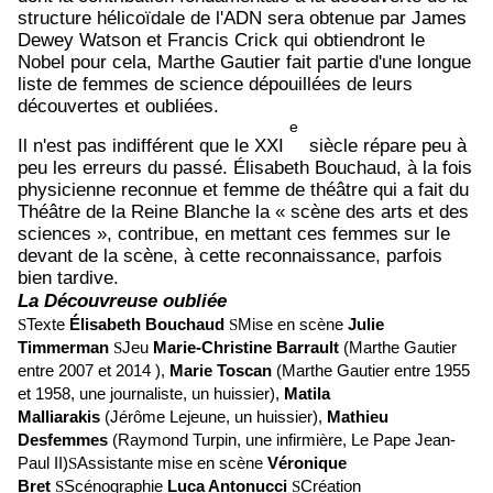
structure hélicoïdale de l'ADN sera obtenue par James
Dewey Watson et Francis Crick qui obtiendront le
Nobel pour cela, Marthe Gautier fait partie d'une longue
liste de femmes de science dépouillées de leurs
découvertes et oubliées.
e
Il n'est pas indifférent que le XXI
siècle répare peu à
peu les erreurs du passé. Élisabeth Bouchaud, à la fois
physicienne reconnue et femme de théâtre qui a fait du
Théâtre de la Reine Blanche la « scène des arts et des
sciences », contribue, en mettant ces femmes sur le
devant de la scène, à cette reconnaissance, parfois
bien tardive.
La Découvreuse oubliée
Texte
Élisabeth Bouchaud
Mise en scène
Julie
S
S
Timmerman
Jeu
Marie-Christine Barrault
(Marthe Gautier
S
entre 2007 et 2014 ),
Marie Toscan
(Marthe Gautier entre 1955
et 1958, une journaliste, un huissier),
Matila
Malliarakis
(Jérôme Lejeune, un huissier),
Mathieu
Desfemmes
(Raymond Turpin, une infirmière, Le Pape Jean-
Paul II)
Assistante mise en scène
Véronique
S
Bret
Scénographie
Luca Antonucci
Création
S
S