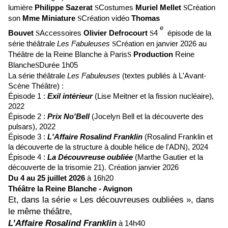
lumière
Philippe Sazerat
Costumes
Muriel Mellet
Création
S
S
son
Mme Miniature
Création vidéo
Thomas
S
e
Bouvet
Accessoires
Olivier Defrocourt
4
épisode de la
S
S
série théâtrale
Les Fabuleuses
Création en janvier 2026 au
S
Théâtre de la Reine Blanche à Paris
Production
Reine
S
Blanche
Durée 1h05
S
La série théâtrale
Les Fabuleuses
(textes publiés à L'Avant-
Scène Théâtre) :
Épisode 1 :
Exil intérieur
(Lise Meitner et la fission nucléaire),
2022
Épisode 2 :
Prix No'Bell
(Jocelyn Bell et la découverte des
pulsars), 2022
Épisode 3 :
L'Affaire Rosalind Franklin
(Rosalind Franklin et
la découverte de la structure à double hélice de l'ADN), 2024
Épisode 4 :
La Découvreuse oubliée
(Marthe Gautier et la
découverte de la trisomie 21). Création janvier 2026
Du 4 au 25 juillet 2026
à 16h20
Théâtre la Reine Blanche - Avignon
Et, dans la série « Les découvreuses oubliées », dans
le même théâtre,
L’Affaire Rosalind Franklin
à 14h40