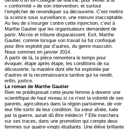
famille d’un ex-collègue de Marthe, pour veiller à la
« conformité » de son intervention, et surtout
l’empêcher de revendiquer sa découverte. C’est mettre
la science sous surveillance, une mesure inacceptable.
Au lieu de s’insurger contre cette injonction, c’est à
Marthe Gautier que les organisateurs demandent de
partir. Micros et tribune disparaissent. Exit, Marthe
Gautier, comme lorsque son travail lui fut confisqué
pour être exploité par d’autres, du genre masculin.
Nous sommes en janvier 2014.
À partir de là, la pièce remontera le temps pour
évoquer, étape après étape, les conditions de sa
découverte, la manière dont elle fut exploitée par
d’autres et la reconnaissance tardive qui lui rendit,
enfin, justice.
Le roman de Marthe Gautier
Rien ne prédisposait cette jeune femme à devenir une
scientifique de haut niveau si ce n’est la volonté de ses
parents, agriculteurs dans la région parisienne, de voir
leur fille sortir de leur condition. Sa sœur aînée, tuée
par la guerre, aurait dû être médecin ? Elle marchera
sur ses traces, dans une promotion qui compte deux
femmes sur quatre-vingts étudiants. Une élève brillante