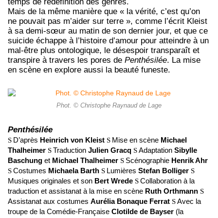
temps de redéfinition des genres.
Mais de la même manière que « la vérité, c’est qu’on
ne pouvait pas m’aider sur terre », comme l’écrit Kleist
à sa demi-sœur au matin de son dernier jour, et que ce
suicide échappe à l’histoire d’amour pour atteindre à un
mal-être plus ontologique, le désespoir transparaît et
transpire à travers les pores de
Penthésilée
. La mise
en scène en explore aussi la beauté funeste.
Phot. © Christophe Raynaud de Lage
Penthésilée
D’après
Heinrich von Kleist
Mise en scène
Michael
S
S
Thalheimer
Traduction
Julien Gracq
Adaptation
Sibylle
S
S
Baschung
et
Michael Thalheimer
Scénographie
Henrik Ahr
S
Costumes
Michaela Barth
Lumières
Stefan Bolliger
S
S
S
Musiques originales et son
Bert Wrede
Collaboration à la
S
traduction et assistanat à la mise en scène
Ruth Orthmann
S
Assistanat aux costumes
Aurélia Bonaque Ferrat
Avec la
S
troupe de la Comédie-Française
Clotilde de Bayser
(la