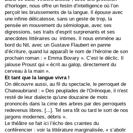
d’horloger, nous offre un festin d’intelligence où l’on
perçoit les bruissements de la langue. Il épouse avec
une infinie délicatesse, sans un geste de trop, la
pensée en mouvement du sémiologue, avec ses
digressions, ses traits d’esprit surprenants et ses
anecdotes littéraires ou intimes. Il nous emmène au
bord du Nil, avec un Gustave Flaubert en panne
d’écriture, quand lui apparaît le nom de l’héroïne de son
prochain roman : « Emma Bovary ». C’est le déclic. Il
jalouse Proust qui « écrit au galop, directement du
cerveau à la main ».
Et tant que la langue vivra !
On découvre aussi, au fil du spectacle, le perroquet de
Chateaubriand : «
Des peuplades de l'Orénoque, il n'est
resté de leur dialecte qu'une douzaine de mots
prononcés dans la cime des arbres par des perroquets
redevenus libres. [...]. Tel sera tôt ou tard le sort de nos
jargons modernes, débris ».
Le théâtre se fait ici l’écho des craintes du
conférencier : voir la littérature marginalisée, « s’abolir