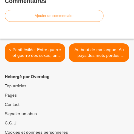
Commentaires
Ajouter un commentaire
< Penthésilée. Entre guerre
Au bout de ma langue. Au
et guerre des sexes, un
pays des mots perdus,
déchirement d’amour et de
cette part d’étranger qui
violence.
reste en nous… >
Hébergé par Overblog
Top articles
Pages
Contact
Signaler un abus
C.G.U.
Cookies et données personnelles