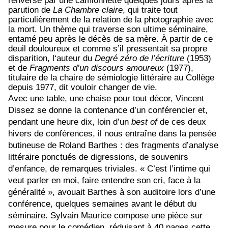
renversé par une camionnette quelques jours après la
parution de
La Chambre claire
, qui traite tout
particulièrement de la relation de la photographie avec
la mort. Un thème qui traverse son ultime séminaire,
entamé peu après le décès de sa mère.
À partir de ce
deuil douloureux et comme s’il pressentait sa propre
disparition, l‘auteur du
Degré zéro de l’écriture
(1953)
et de
Fragments d’un discours amoureux
(1977),
titulaire de la chaire de sémiologie littéraire au Collège
depuis 1977, dit vouloir changer de vie.
Avec une table, une chaise pour tout décor, Vincent
Dissez se donne la contenance d’un conférencier et,
pendant une heure dix, loin d’un
best of
de ces deux
hivers de conférences, il nous entraîne dans la pensée
butineuse de Roland Barthes : des fragments d’analyse
littéraire ponctués de digressions, de souvenirs
d’enfance, de remarques triviales.
« C’est l’intime qui
veut parler en moi, faire entendre son cri, face à la
généralité », avouait Barthes à son auditoire lors d’une
conférence, quelques semaines avant le début du
séminaire.
Sylvain Maurice compose une pièce sur
mesure pour le comédien, réduisant à 40 pages cette