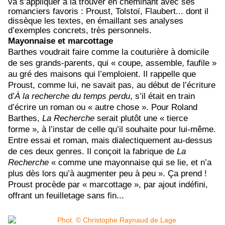
va s’appliquer à la trouver en cheminant avec ses
romanciers favoris : Proust, Tolstoï, Flaubert... dont il
dissèque les textes, en émaillant ses analyses
d’exemples concrets, très personnels.
Mayonnaise et marcottage
Barthes voudrait faire comme la couturière à domicile
de ses grands-parents, qui « coupe, assemble, faufile »
au gré des maisons qui l’emploient. Il rappelle que
Proust, comme lui, ne savait pas, au début de l’écriture
d’
À la recherche du temps perdu
, s’il était en train
d’écrire un roman ou « autre chose ». Pour Roland
Barthes,
La Recherche
serait plutôt une « tierce
forme », à l’instar de celle qu’il souhaite pour lui-même.
Entre essai et roman, mais dialectiquement au-dessus
de ces deux genres. Il conçoit la fabrique de
La
Recherche
« comme une
mayonnaise qui se lie, et n’a
plus dès lors qu’à augmenter peu à peu ». Ça prend !
Proust procède par « marcottage », par ajout indéfini,
offrant un feuilletage sans fin...