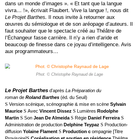
dans un monde d’images ».
« Et tant que la langue
vivra…
!
», écrivait Flaubert. Vive la langue !, nous dit
Le Projet Barthes.
Il
nous invite à retourner aux
œuvres du sémiologue et
de son aréopage d’auteurs. Il
faut souhaiter que le spectacle créé au Théâtre de
l’Échangeur fasse carrière. Il n’y a rien d’aride et
beaucoup de finesse dans ce joyau d’intelligence. Avis
aux programmateurs…
Phot. © Christophe Raynaud de Lage
Le Projet Barthes
d'après
La Préparation du
roman
de
Roland Barthes
(éd. du Seuil)
S
Version scénique, scénographie & mise en scène
Sylvain
Maurice
S
Avec
Vincent Dissez
S
Lumières
Rodolphe
Martin
S
Son
Jean De Almeida
S
Régie
Daniel Ferreira
S
Administration de production
Delphine Teypaz
S
Production-
diffusion
Yolaine Flament
S
Production c
ompagnie [Titre
Provisoire]
S
Coréalisation et soutien en résidence
Théâtre