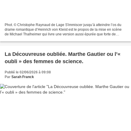
Phot. © Christophe Raynaud de Lage S'immiscer jusqu’à atteindre l’os du
drame romantique d’Heinrich von Kleist est le propos de la mise en scène
de Michael Thalheimer qui livre une version aussi épurée que forte de
l’affrontement amoureux et guerrier...
La Découvreuse oubliée. Marthe Gautier ou l’«
oubli » des femmes de science.
Publié le 02/06/2026 à 09:08
Par
Sarah Franck