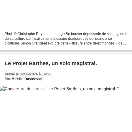
Phot. © Christophe Raynaud de Lage Se trouver dépossédé de sa langue et
de sa culture par l’exil est une blessure douloureuse qui peine à se
cicatriser. Simon Grangeat explore cette « fissure entre deux mondes » dans
un spectacle mi-arabe, mi-français....
Le Projet Barthes, un solo magistral.
Publié le 02/06/2026 à 16:12
Par
Mireille Davidovici