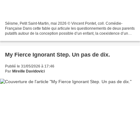
Séisme, Petit Saint-Martin, mai 2026 © Vincent Pontet, coll. Comédie-
Française Dans cette fable qui articule les questionnements de deux parents
putatifs autour de la conception possible d’un enfant, la coexistence d’un
langage très habité, au plus près...
My Fierce Ignorant Step. Un pas de dix.
Publié le 31/05/2026 à 17:46
Par
Mireille Davidovici