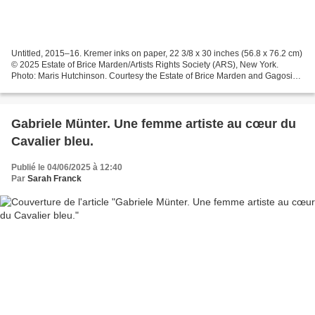
Untitled, 2015–16. Kremer inks on paper, 22 3/8 x 30 inches (56.8 x 76.2 cm)
© 2025 Estate of Brice Marden/Artists Rights Society (ARS), New York.
Photo: Maris Hutchinson. Courtesy the Estate of Brice Marden and Gagosian
La Galerie Gagosian expose à Paris...
Gabriele Münter. Une femme artiste au cœur du
Cavalier bleu.
Publié le 04/06/2025 à 12:40
Par
Sarah Franck