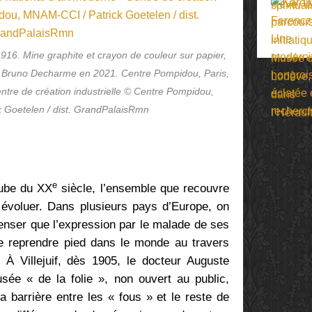
 1916. Mine graphite et crayon de couleur sur papier,
 Bruno Decharme en 2021. Centre Pompidou, Paris,
ntre de création industrielle © Centre Pompidou,
 Goetelen / dist. GrandPalaisRmn
e
aube du XX
siècle, l’ensemble que recouvre
évoluer. Dans plusieurs pays d’Europe, on
nser que l’expression par le malade de ses
e reprendre pied dans le monde au travers
s. À Villejuif, dès 1905, le docteur Auguste
sée « de la folie », non ouvert au public,
a barrière entre les « fous » et le reste de