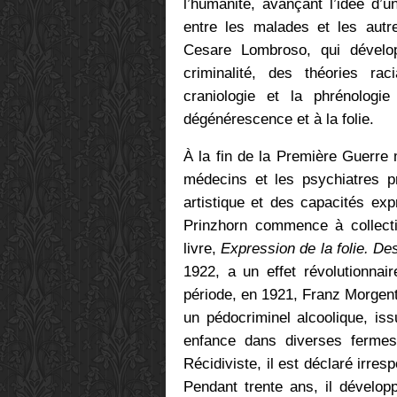
l’humanité, avançant l’idée d’
entre les malades et les autre
Cesare Lombroso, qui dével
criminalité, des théories ra
craniologie et la phrénolog
dégénérescence et à la folie.
À la fin de la Première Guerre
médecins et les psychiatres 
artistique et des capacités ex
Prinzhorn commence à collect
livre,
Expression de la folie. Des
1922, a un effet révolutionnai
période, en 1921, Franz Morgent
un pédocriminel alcoolique, is
enfance dans diverses fermes 
Récidiviste, il est déclaré irre
Pendant trente ans, il dévelo