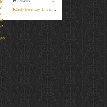
01/05/2026
…
Károly Ferenczy. Une modernité hongroise éclatée en recherches.