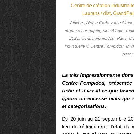
Affiche : Aloïse Corbaz dite Aloïse
graphite sur papier, 58 x 44 cm, r
2021. Centre Pompidou, Paris, Mu
industrielle © Centre Pompidou, MN
Associ
La très impressionnante dona
Centre Pompidou, présentée 
riche et diversifiée que fasci
ignore ou encense mais qui é
et catégorisations.
Du 20 juin au 21 septembre 202
lieu de réflexion sur l’état