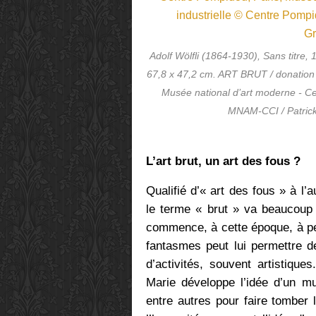
Adolf Wölfli (1864-1930), Sans titre,
67,8 x 47,2 cm. ART BRUT / donation
Musée national d’art moderne - Ce
MNAM-CCI / Patrick
L’art brut, un art des fous ?
Qualifié d’« art des fous » à l’
le terme « brut » va beaucoup 
commence, à cette époque, à pe
fantasmes peut lui permettre d
d’activités, souvent artistique
Marie développe l’idée d’un mu
entre autres pour faire tomber l