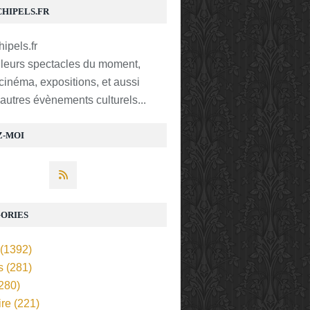
CHIPELS.FR
lleurs spectacles du moment,
 cinéma, expositions, et aussi
t autres évènements culturels...
Z-MOI
ORIES
(1392)
s
(281)
280)
ire
(221)