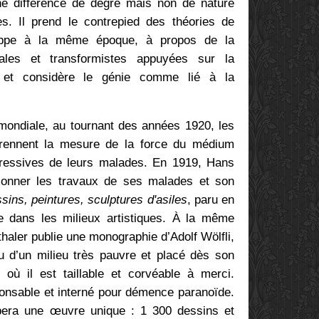
une différence de degré mais non de nature
s. Il prend le contrepied des théories de
oppe à la même époque, à propos de la
ciales et transformistes appuyées sur la
ie et considère le génie comme lié à la
 mondiale, au tournant des années 1920, les
prennent la mesure de la force du médium
pressives de leurs malades. En 1919, Hans
ionner les travaux de ses malades et son
sins, peintures, sculptures d'asiles
, paru en
re dans les milieux artistiques. À la même
haler publie une monographie d’Adolf Wölfli,
su d’un milieu très pauvre et placé dès son
où il est taillable et corvéable à merci.
sponsable et interné pour démence paranoïde.
ppera une œuvre unique : 1 300 dessins et