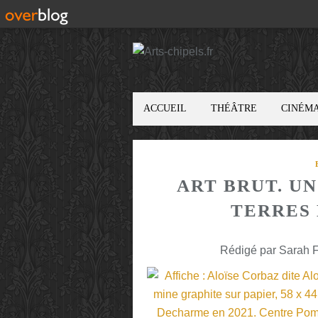
ACCUEIL
THÉÂTRE
CINÉM
ART BRUT. U
TERRES 
Rédigé par Sarah F