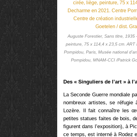
Auguste Forestier, Sans titre, 1935 – 
peinture, 75 x 114,4 x 23,5 cm. AR
Pompidou, Paris, Musée national d’art
Pompidou, MNAM-CCI /Patrick Goe
Des « Singuliers de l’art » à l’
La Seconde Guerre mondiale pass
nombreux artistes, se réfugie à
Lozère. Il fait connaître les 
petites statues faites de bois, d
figurent dans l’exposition), à P
ce temps, est interné à Rodez et