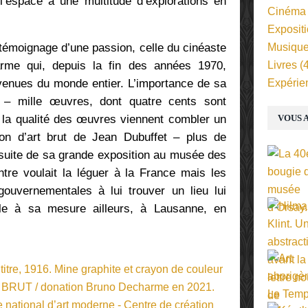
l’espace à une multitude d’explorations en
Cinéma
Exposit
témoignage d’une passion, celle du cinéaste
Musiqu
arme qui, depuis la fin des années 1970,
Livres
(4
 venues du monde entier. L’importance de sa
Expérie
 – mille œuvres, dont quatre cents sont
t la qualité des œuvres viennent combler un
VOUS A
ion d’art brut de Jean Dubuffet – plus de
 suite de sa grande exposition au musée des
ntre voulait la léguer à la France mais les
ouvernementales à lui trouver un lieu lui
ile à sa mesure ailleurs, à Lausanne, en