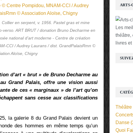
ARTS-
, Collier en serpent, v. 1956. Pastel gras et mine
Les mei
ecto-verso. ART BRUT / donation Bruno Decharme en
théâtre,
sée national d’art moderne - Centre de création
livres e
AM-CCI / Audrey Laurans / dist. GrandPalaisRmn ©
ation Aloïse, Chigny
SUIVE
tion d’art « brut » de Bruno Decharme au
au Grand Palais, offre une vision aussi
nante de ces « marginaux » de l’art qu’on
CATÉG
chappent sans cesse aux classifications
Théâtre
Concert
5, la galerie 8 du Grand Palais devient un
Danse
(
 du monde des hommes en même temps qu’un
Quoi Fa