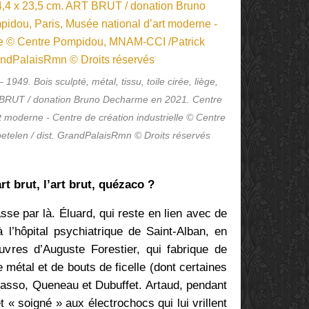
1949. Bois sculpté, métal, tissu, toile cirée, liège,
T BRUT / donation Bruno Decharme en 2021. Centre
 moderne - Centre de création industrielle © Centre
telen / dist. GrandPalaisRmn © Droits réservés
art brut, l’art brut, quézaco ?
e par là. Éluard, qui reste en lien avec de
 l’hôpital psychiatrique de Saint-Alban, en
œuvres d’Auguste Forestier, qui fabrique de
e métal et de bouts de ficelle (dont certaines
icasso, Queneau et Dubuffet. Artaud, pendant
 « soigné » aux électrochocs qui lui vrillent