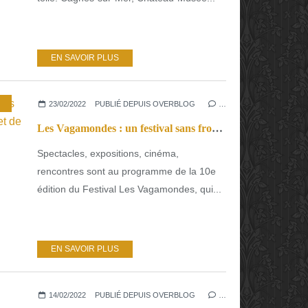
EN SAVOIR PLUS
,
CINÉMA
23/02/2022
PUBLIÉ DEPUIS OVERBLOG
…
Les Vagamondes : un festival sans frontières sous le signe de la fête et de la réflexion.
Spectacles, expositions, cinéma,
rencontres sont au programme de la 10e
édition du Festival Les Vagamondes, qui...
EN SAVOIR PLUS
14/02/2022
PUBLIÉ DEPUIS OVERBLOG
…