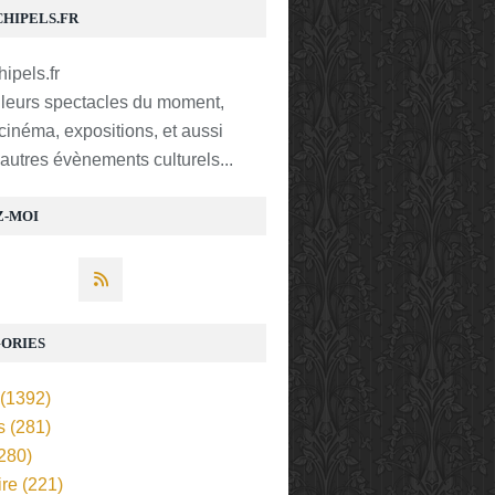
CHIPELS.FR
lleurs spectacles du moment,
 cinéma, expositions, et aussi
t autres évènements culturels...
Z-MOI
ORIES
(1392)
s
(281)
280)
ire
(221)