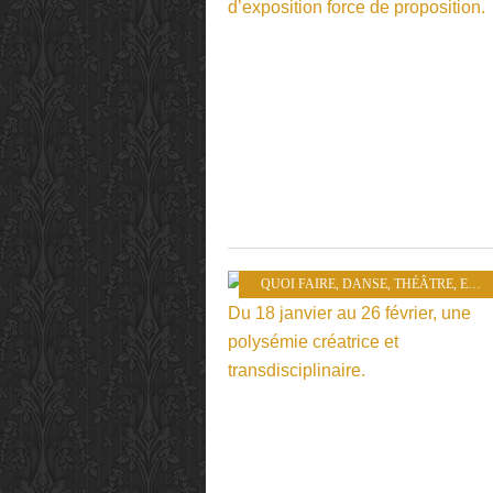
QUOI FAIRE
,
DANSE
,
THÉÂTRE
,
EXPOSITIONS