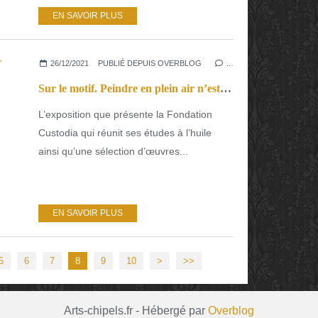
EN SAVOIR PLUS
26/12/2021
PUBLIÉ DEPUIS OVERBLOG
…
Sur le motif. Peindre en plein air n’est pas la chasse gardée des impressionnistes
L’exposition que présente la Fondation
Custodia qui réunit ses études à l’huile
ainsi qu’une sélection d’œuvres...
EN SAVOIR PLUS
5
6
7
8
9
10
>
>>
Arts-chipels.fr - Hébergé par
Overblog