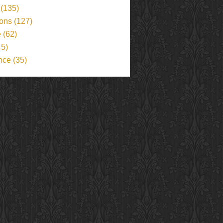
(135)
ions
(127)
e
(62)
5)
nce
(35)