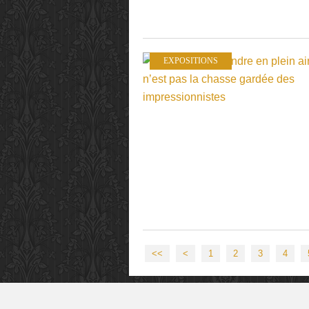
EXPOSITIONS
<<
<
1
2
3
4