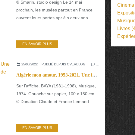
© Smarin, studio design Le 14 mai
Cinéma
prochain, les musées partout en France
Exposit
ouvrent leurs portes apr è s deux ann...
Musiqu
Livres
(4
Expérie
EN SAVOIR PLUS
25/03/2022
PUBLIÉ DEPUIS OVERBLOG
…
Algérie mon amour, 1953-2021. Une identité qui s’inscrit dans l’histoire de l’art moderne et contemporain.
Sur l’affiche. BAYA (1931-1998), Musique,
1974. Gouache sur papier, 100 x 150 cm.
© Donation Claude et France Lemand....
EN SAVOIR PLUS