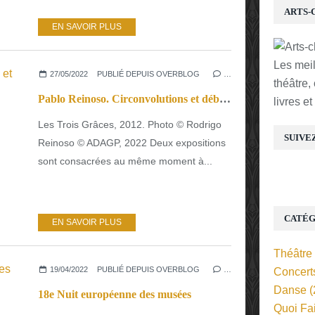
ARTS-
EN SAVOIR PLUS
Les mei
27/05/2022
PUBLIÉ DEPUIS OVERBLOG
…
théâtre,
Pablo Reinoso. Circonvolutions et débordements.
livres e
Les Trois Grâces, 2012. Photo © Rodrigo
SUIVE
Reinoso © ADAGP, 2022 Deux expositions
sont consacrées au même moment à...
CATÉG
EN SAVOIR PLUS
Théâtre
19/04/2022
PUBLIÉ DEPUIS OVERBLOG
…
Concert
Danse
(
18e Nuit européenne des musées
Quoi Fa