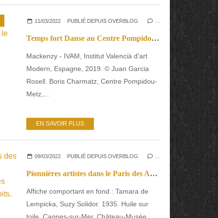
11/03/2022
PUBLIÉ DEPUIS OVERBLOG
…
Temps fort Danse au Centre Pompidou-Metz.20 danseurs pour le XXe siècle et plus encore.
Mackenzy - IVAM, Institut Valencià d'art
Modern, Espagne, 2019. © Juan Garcia
Rosell. Boris Charmatz, Centre Pompidou-
Metz,...
EN SAVOIR PLUS
09/03/2022
PUBLIÉ DEPUIS OVERBLOG
…
Pionnières artistes dans le Paris des Années folles. Quand les femmes s’échappent des fourches caudines des obligations dépourvues de droits.
Affiche comportant en fond : Tamara de
Lempicka, Suzy Solidor. 1935. Huile sur
toile. Cagnes-sur-Mer, Château-Musée...