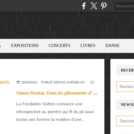
A
EXPOSITIONS
CONCERTS
LIVRES
DANSE
RECH
28/05/2022
PUBLIÉ DEPUIS OVERBLOG
…
Simon Hantaï. Dans les plissements d’une œuvre
La Fondation Vuitton consacre une
NEWS
rétrospective au peintre qui fit du pli sous
toutes ses formes la matière d’une...