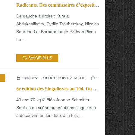
Radicants. Des commissaires d’exposition force de proposition.
De gauche à droite : Kuralai
Abdukhalikova, Cyrille Troubetzkoy, Nicolas
Bourriaud et Barbara Lagié. © Jean Picon
Le...
EN SAVOIR PLUS
,
CONCERTS
21/01/2022
PUBLIÉ DEPUIS OVERBLOG
…
6e édition des Singulier-es au 104. Du 18 janvier au 26 février, une polysémie créatrice et transdisciplinaire.
40 ans 70 kg © Eléa Jeanne Schmitter
Seul-es en scène ou créations singulières
à découvrir, ou les deux à la fois,...