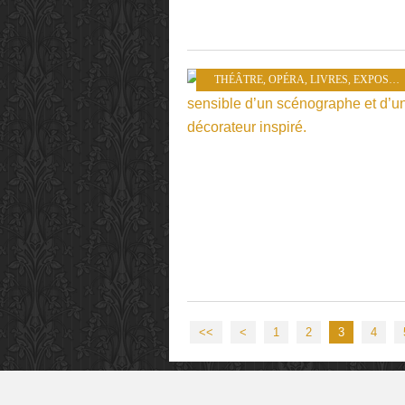
THÉÂTRE
,
OPÉRA
,
LIVRES
,
EXPOSITIONS
<<
<
1
2
3
4