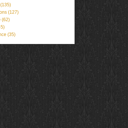
(135)
ions
(127)
e
(62)
5)
nce
(35)