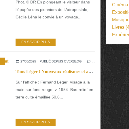
Phot. © DR En plongeant le visiteur dans
Cinéma
l’épopée des pionniers de l’Aéropostale,
Exposit
Cécile Léna le convie à un voyage...
Musiqu
Livres
(4
Expérie
EN SAVOIR PLUS
27/03/2025
PUBLIÉ DEPUIS OVERBLOG
…
Tous Léger ! Nouveaux réalismes et art contemporain
Sur l’affiche : Fernand Léger, Visage à la
main sur fond rouge, v. 1954. Bas-relief en
terre cuite émaillée 50,6...
EN SAVOIR PLUS