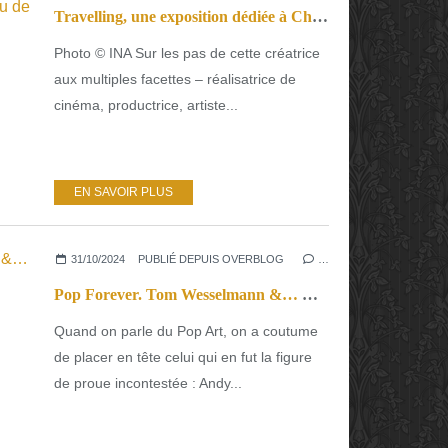
Travelling, une exposition dédiée à Chantal Akerman au musée du Jeu de Paume
Photo © INA Sur les pas de cette créatrice
aux multiples facettes – réalisatrice de
cinéma, productrice, artiste...
EN SAVOIR PLUS
31/10/2024
PUBLIÉ DEPUIS OVERBLOG
…
Pop Forever. Tom Wesselmann &… Un «Pop» sans pape.
Quand on parle du Pop Art, on a coutume
de placer en tête celui qui en fut la figure
de proue incontestée : Andy...