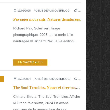
11/02/2025
PUBLIÉ DEPUIS OVERBLOG
…
Paysages mouvants. Natures dénaturées.
Richard Pak, Soleil vert, tirage
photographique, 2023, de la série L'île
naufragée © Richard Pak La 2e édition...
EN SAVOIR PLUS
16/12/2024
PUBLIÉ DEPUIS OVERBLOG
…
The Soul Trembles. Nouer et tirer ensemble les fils de la vie.
Chiharu Shiota. The Soul Trembles. Affiche
© GrandPalaisRmn, 2024 En avant-
première de la réouverture de ses