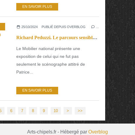
EN SAVOIR PLUS
25/10/2024
PUBLIÉ DEPUIS OVERBLOG
…
Richard Peduzzi. Le parcours sensible d’un scénographe et d’un décorateur inspiré.
Le Mobilier national présente une
exposition de celui qui ne fut pas
seulement le scénographe attitré de
Patrice...
EN SAVOIR PLUS
5
6
7
8
9
10
>
>>
Arts-chipels.fr - Hébergé par
Overblog