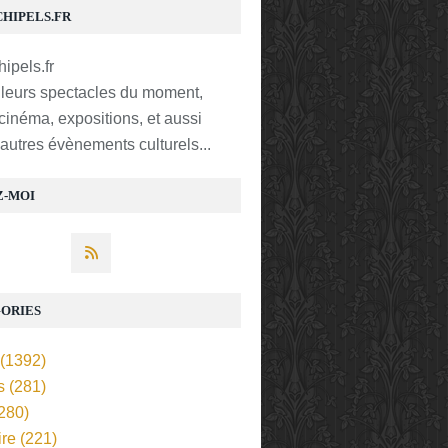
CHIPELS.FR
lleurs spectacles du moment,
 cinéma, expositions, et aussi
t autres évènements culturels...
Z-MOI
ORIES
(1392)
s
(281)
280)
ire
(221)