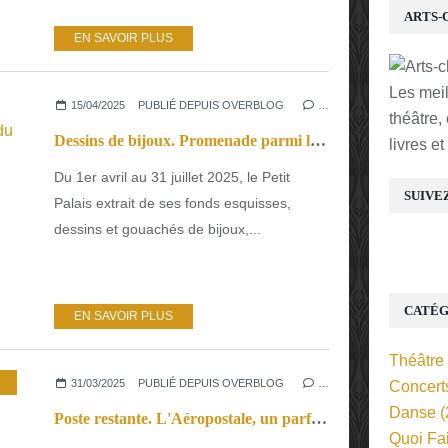
ARTS-
EN SAVOIR PLUS
Les mei
15/04/2025
PUBLIÉ DEPUIS OVERBLOG
…
théâtre,
Dessins de bijoux. Promenade parmi les collections méconnues du Petit Palais.
livres e
Du 1er avril au 31 juillet 2025, le Petit
SUIVE
Palais extrait de ses fonds esquisses,
dessins et gouachés de bijoux,...
CATÉG
EN SAVOIR PLUS
Théâtre
,
CINÉMA
31/03/2025
PUBLIÉ DEPUIS OVERBLOG
…
Concert
Danse
(
Poste restante. L'Aéropostale, un parfum entêtant d’enfance.
Quoi Fa