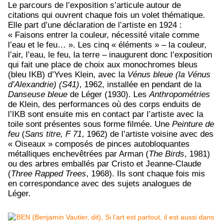
Le parcours de l’exposition s’articule autour de
citations qui ouvrent chaque fois un volet thématique.
Elle part d’une déclaration de l’artiste en 1924 :
« Faisons entrer la couleur, nécessité vitale comme
l’eau et le feu… ». Les cinq « éléments » – la couleur,
l’air, l’eau, le feu, la terre – inaugurent donc l’exposition
qui fait une place de choix aux monochromes bleus
(bleu IKB) d’Yves Klein, avec la
Vénus bleue (la Vénus
d’Alexandrie) (S41)
, 1962, installée en pendant de la
Danseuse bleue
de Léger (1930). Les
Anthropométries
de Klein, des performances où des corps enduits de
l’IKB sont ensuite mis en contact par l’artiste avec la
toile sont présentes sous forme filmée. Une
Peinture de
feu
(
Sans titre, F 71
, 1962) de l’artiste voisine avec des
« Oiseaux » composés de pinces autobloquantes
métalliques enchevêtrées par Arman (
The Birds
, 1981)
ou des arbres emballés par Cristo et Jeanne-Claude
(
Three Rapped Trees
, 1968). Ils sont chaque fois mis
en correspondance avec des sujets analogues de
Léger.