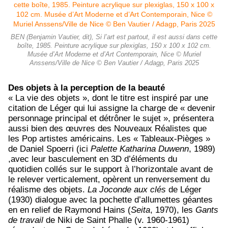
BEN (Benjamin Vautier, dit), Si l’art est partout, il est aussi dans cette
boîte, 1985. Peinture acrylique sur plexiglas, 150 x 100 x 102 cm.
Musée d’Art Moderne et d’Art Contemporain, Nice © Muriel
Anssens/Ville de Nice © Ben Vautier / Adagp, Paris 2025
Des objets à la perception de la beauté
« La vie des objets », dont le titre est inspiré par une
citation de Léger qui lui assigne la charge de « devenir
personnage principal et détrôner le sujet », présentera
aussi bien des œuvres des Nouveaux Réalistes que
les Pop artistes américains. Les « Tableaux-Pièges »
de Daniel Spoerri (ici
Palette Katharina Duwenn
, 1989)
,avec leur basculement en 3D d’éléments du
quotidien collés sur le support à l’horizontale avant de
le relever verticalement, opèrent un renversement du
réalisme des objets.
La Joconde aux clés
de Léger
(1930) dialogue avec la pochette d’allumettes géantes
en en relief de Raymond Hains (
Seita
, 1970), les
Gants
de travail
de Niki de Saint Phalle (v. 1960-1961)