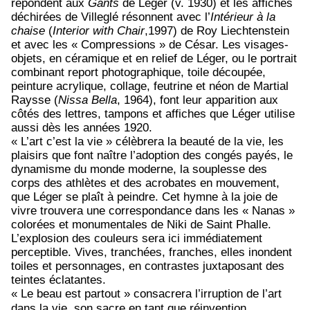
répondent aux
Gants
de Léger (v. 1930) et les affiches
déchirées de Villeglé résonnent avec l’
Intérieur à la
chaise
(
Interior with Chair
,1997) de Roy Liechtenstein
et avec les « Compressions » de César. Les visages-
objets, en céramique et en relief de Léger, ou le portrait
combinant report photographique, toile découpée,
peinture acrylique, collage, feutrine et néon de Martial
Raysse (
Nissa Bella
, 1964), font leur apparition aux
côtés des lettres, tampons et affiches que Léger utilise
aussi dès les années 1920.
« L’art c’est la vie » célèbrera la beauté de la vie, les
plaisirs que font naître l’adoption des congés payés, le
dynamisme du monde moderne, la souplesse des
corps des athlètes et des acrobates en mouvement,
que Léger se plaît à peindre. Cet hymne à la joie de
vivre trouvera une correspondance dans les « Nanas »
colorées et monumentales de Niki de Saint Phalle.
L’explosion des couleurs sera ici immédiatement
perceptible. Vives, tranchées, franches, elles inondent
toiles et personnages, en contrastes juxtaposant des
teintes éclatantes.
« Le beau est partout » consacrera l’irruption de l’art
dans la vie, son sacre en tant que réinvention,