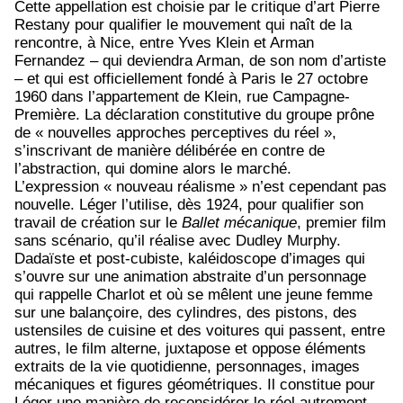
Cette appellation est choisie par le critique d’art Pierre
Restany pour qualifier le mouvement qui naît de la
rencontre, à Nice, entre Yves Klein et Arman
Fernandez – qui deviendra Arman, de son nom d’artiste
– et qui est officiellement fondé à Paris le 27 octobre
1960 dans l’appartement de Klein, rue Campagne-
Première. La déclaration constitutive du groupe prône
de « nouvelles approches perceptives du réel »,
s’inscrivant de manière délibérée en contre de
l’abstraction, qui domine alors le marché.
L’expression « nouveau réalisme » n’est cependant pas
nouvelle. Léger l’utilise, dès 1924, pour qualifier son
travail de création sur le
Ballet mécanique
, premier film
sans scénario, qu’il réalise avec Dudley Murphy.
Dadaïste et post-cubiste, kaléidoscope d’images qui
s’ouvre sur une animation abstraite d’un personnage
qui rappelle Charlot et où se mêlent une jeune femme
sur une balançoire, des cylindres, des pistons, des
ustensiles de cuisine et des voitures qui passent, entre
autres, le film alterne, juxtapose et oppose éléments
extraits de la vie quotidienne, personnages, images
mécaniques et figures géométriques. Il constitue pour
Léger une manière de reconsidérer le réel autrement.