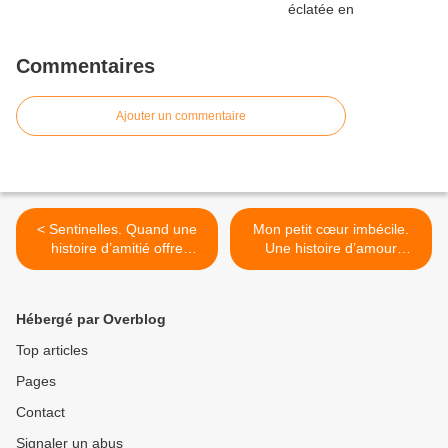
Commentaires
Ajouter un commentaire
< Sentinelles. Quand une
Mon petit cœur imbécile.
histoire d’amitié offre
Une histoire d’amour
matière à réflexion sur la
familial, entre théâtre et
nature de l’art.
breakdance. >
Hébergé par Overblog
Top articles
Pages
Contact
Signaler un abus