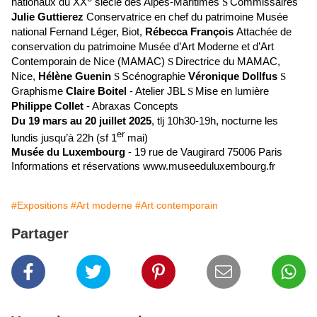
nationaux du XX
siècle des Alpes-Maritimes
Commissaires
S
Julie Guttierez
Conservatrice en chef du patrimoine Musée
national Fernand Léger, Biot,
Rébecca François
Attachée de
conservation du patrimoine Musée d’Art Moderne et d’Art
Contemporain de Nice (MAMAC)
Directrice du MAMAC,
S
Nice,
Hélène Guenin
Scénographie
Véronique Dollfus
S
S
Graphisme
Claire Boitel
- Atelier JBL
Mise en lumière
S
Philippe Collet
- Abraxas Concepts
Du 19 mars au 20 juillet 2025
, tlj 10h30-19h, nocturne les
er
lundis jusqu’à 22h (sf 1
mai)
Musée du Luxembourg
- 19 rue de Vaugirard 75006 Paris
Informations et réservations www.museeduluxembourg.fr
#Expositions
#Art moderne
#Art contemporain
Partager