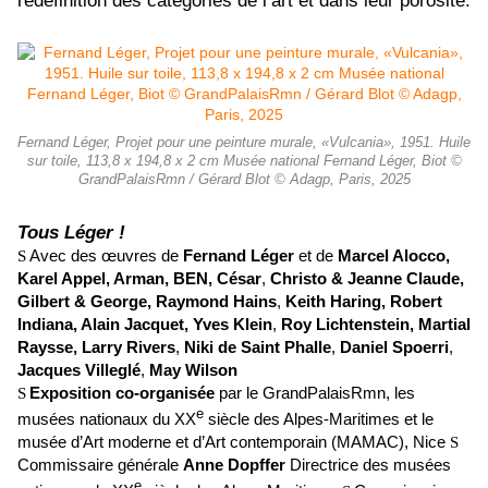
redéfinition des catégories de l’art et dans leur porosité.
Fernand Léger, Projet pour une peinture murale, «Vulcania», 1951. Huile
sur toile, 113,8 x 194,8 x 2 cm Musée national Fernand Léger, Biot ©
GrandPalaisRmn / Gérard Blot © Adagp, Paris, 2025
Tous Léger !
Avec des œuvres de
Fernand Léger
et de
Marcel Alocco,
S
Karel Appel, Arman, BEN,
César
,
Christo & Jeanne Claude,
Gilbert & George,
Raymond Hains
,
Keith Haring,
Robert
Indiana, Alain Jacquet,
Yves Klein
,
Roy Lichtenstein,
Martial
Raysse,
Larry Rivers
,
Niki de Saint Phalle
,
Daniel Spoerri
,
Jacques Villeglé
,
May Wilson
Exposition co-organisée
par le GrandPalaisRmn, les
S
e
musées nationaux du XX
siècle des Alpes-Maritimes et le
musée d’Art moderne et d’Art contemporain (MAMAC), Nice
S
Commissaire générale
Anne Dopffer
Directrice des musées
e