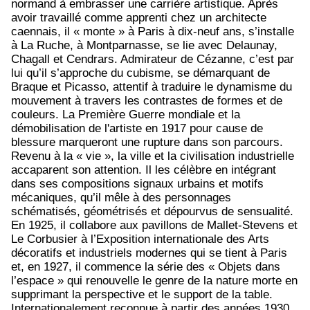
normand à embrasser une carrière artistique. Après
avoir travaillé comme apprenti chez un architecte
caennais, il « monte » à Paris à dix-neuf ans, s’installe
à La Ruche, à Montparnasse, se lie avec Delaunay,
Chagall et Cendrars. Admirateur de Cézanne, c’est par
lui qu’il s’approche du cubisme, se démarquant de
Braque et Picasso, attentif à traduire le dynamisme du
mouvement à travers les contrastes de formes et de
couleurs. La Première Guerre mondiale et la
démobilisation de l'artiste en 1917 pour cause de
blessure marqueront une rupture dans son parcours.
Revenu à la « vie », la ville et la civilisation industrielle
accaparent son attention. Il les célèbre en intégrant
dans ses compositions signaux urbains et motifs
mécaniques, qu’il mêle à des personnages
schématisés, géométrisés et dépourvus de sensualité.
En 1925, il collabore aux pavillons de Mallet-Stevens et
Le Corbusier à l’Exposition internationale des Arts
décoratifs et industriels modernes qui se tient à Paris
et, en 1927, il commence la série des « Objets dans
l’espace » qui renouvelle le genre de la nature morte en
supprimant la perspective et le support de la table.
Internationalement reconnue à partir des années 1930,