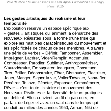
Ville de Nice / Muriel Anssens © Karel Appel Foundation / © Adagp,
Paris, 2025
Les gestes artistiques du réalisme et leur
temporalité
L’exposition réserve un espace spécifique aux
« gestes » artistiques qui animent la démarche des
Nouveaux Réalistes sous la forme d’une frise qui
explore les multiples caractéristiques du mouvement et
les spécificités de chacun de ses membres. À travers
une série de verbes – Définir, Tamponner, Assembler,
Imprégner, Lacérer, Vider/Remplir, Accumuler,
Compresser, Parodier, Sublimer, Anthropométriser,
S’autodétruire, Empaqueter, Inaugurer, Constituer,
Tirer, Brûler, Déconstruire, Fêter, Dissoudre, Électriser,
Jouer, Manger, Signer la vie, Voiler/Dévoiler, Nana-ifier,
Pénétrer, To love, Pénéter, Expanser, Commémorer,
Rêver – c’est toute l’histoire du mouvement des
Nouveaux Réalistes et la diversité de leurs pratiques
qui défilent. Elles convient, au fil du parcours, en
partant de Léger et avec un saut dans le temps qui
conduit au milieu des années 1950, Arman, Niki de