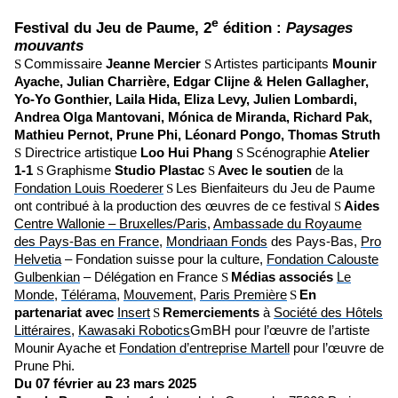
e
Festival du Jeu de Paume, 2
édition :
Paysages
mouvants
Commissaire
Jeanne Mercier
Artistes participants
Mounir
S
S
Ayache, Julian Charrière, Edgar Clijne & Helen Gallagher,
Yo-Yo Gonthier, Laila Hida, Eliza Levy, Julien Lombardi,
Andrea Olga Mantovani,
Mónica de Miranda
, Richard Pak,
Mathieu Pernot, Prune Phi, Léonard Pongo, Thomas Struth
Directrice artistique
Loo Hui Phang
Scénographie
Atelier
S
S
1-1
Graphisme
Studio Plastac
Avec le soutien
de la
S
S
Fondation Louis Roederer
Les Bienfaiteurs du Jeu de Paume
S
ont contribué à la production des œuvres de ce festival
Aides
S
Centre Wallonie – Bruxelles/Paris
,
Ambassade du Royaume
des Pays-Bas en France
,
Mondriaan Fonds
des Pays-Bas,
Pro
Helvetia
– Fondation suisse pour la culture,
Fondation Calouste
Gulbenkian
– Délégation en France
Médias associés
Le
S
Monde
,
Télérama
,
Mouvement
,
Paris Première
En
S
partenariat avec
Insert
Remerciements
à
Société des Hôtels
S
Littéraires
,
Kawasaki Robotics
GmBH pour l’œuvre de l’artiste
Mounir Ayache et
Fondation d’entreprise Martell
pour l’œuvre de
Prune Phi.
Du 07 février au 23 mars 2025