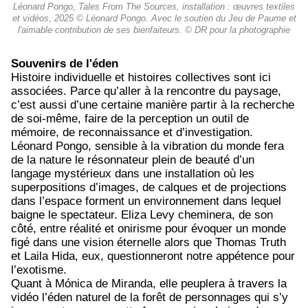
Léonard Pongo, Tales From The Sources, installation : œuvres textiles
et vidéos, 2025 © Léonard Pongo. Avec le soutien du Jeu de Paume et
l'aimable contribution de ses bienfaiteurs. © DR pour la photographie
Souvenirs de l'éden
Histoire individuelle et histoires collectives sont ici
associées. Parce qu’aller à la rencontre du paysage,
c’est aussi d’une certaine manière partir à la recherche
de soi-même, faire de la perception un outil de
mémoire, de reconnaissance et d’investigation.
Léonard Pongo, sensible à la vibration du monde fera
de la nature le résonnateur plein de beauté d’un
langage mystérieux dans une installation où les
superpositions d’images, de calques et de projections
dans l’espace forment un environnement dans lequel
baigne le spectateur. Eliza Levy cheminera, de son
côté, entre réalité et onirisme pour évoquer un monde
figé dans une vision éternelle alors que Thomas Truth
et Laila Hida, eux, questionneront notre appétence pour
l’exotisme.
Quant à Mónica de Miranda, elle peuplera à travers la
vidéo l’éden naturel de la forêt de personnages qui s’y