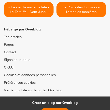
< Le ciel, la nuit et la fête -
Le Poids des fourmis ou
Le Tartuffe - Dom Juan -
l’art et les manières
Psyché de Molière. Les
possibles de lutter contre
hommes et les dieux.
l’état désastreux de la
planète et de la société. >
Hébergé par Overblog
Top articles
Pages
Contact
Signaler un abus
C.G.U.
Cookies et données personnelles
Préférences cookies
Voir le profil de sur le portail Overblog
Créer un blog sur Overblog