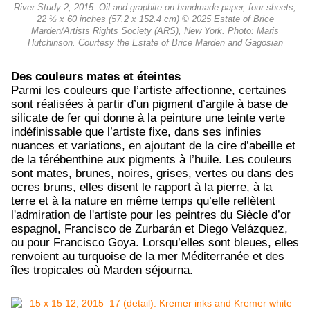
River Study 2, 2015. Oil and graphite on handmade paper, four sheets,
22 ½ x 60 inches (57.2 x 152.4 cm) © 2025 Estate of Brice
Marden/Artists Rights Society (ARS), New York. Photo: Maris
Hutchinson. Courtesy the Estate of Brice Marden and Gagosian
Des couleurs mates et éteintes
Parmi les couleurs que l’artiste affectionne, certaines
sont réalisées à partir d’un pigment d’argile à base de
silicate de fer qui donne à la peinture une teinte verte
indéfinissable que l’artiste fixe, dans ses infinies
nuances et variations, en ajoutant de la cire d’abeille et
de la térébenthine aux pigments à l’huile. Les couleurs
sont mates, brunes, noires, grises, vertes ou dans des
ocres bruns, elles disent le rapport à la pierre, à la
terre et à la nature en même temps qu’elle reflètent
l'admiration de l'artiste pour les peintres du Siècle d’or
espagnol, Francisco de Zurbarán et Diego Velázquez,
ou pour Francisco Goya. Lorsqu’elles sont bleues, elles
renvoient au turquoise de la mer Méditerranée et des
îles tropicales où Marden séjourna.