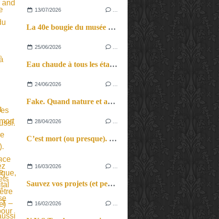
13/07/2026
…
La 40e bougie du musée d’Orsay.
25/06/2026
…
Eau chaude à tous les étages. L’une chante, les autres aussi.
24/06/2026
…
Fake. Quand nature et artifice, spectacle vivant et musique électronique, vérité et illusion se mêlent pour un vrai voyage au pays des sons et des songes…
28/04/2026
…
C’est mort (ou presque). L’insolence tranquille d’un récital plein de vitalité.
16/03/2026
…
Sauvez vos projets (et peut-être le monde) avec la méthode itérative. Fausse conférence et vrai spectacle ou vraie conférence et faux spectacle ?
16/02/2026
…