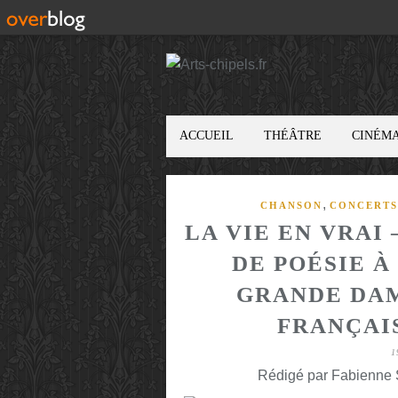
ACCUEIL
THÉÂTRE
CINÉM
,
CHANSON
CONCERTS
LA VIE EN VRAI
DE POÉSIE À
GRANDE DAM
FRANÇAIS
1
Rédigé par Fabienne S