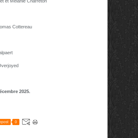
net et Mélanie Charreton
Thomas Cottereau
alpaert
Overjoyed
décembre 2025.
E
epost
0