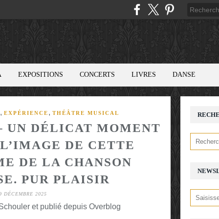
A
EXPOSITIONS
CONCERTS
LIVRES
DANSE
,
,
EXPÉRIENCE
THÉÂTRE MUSICAL
RECH
 – UN DÉLICAT MOMENT
 L’IMAGE DE CETTE
E DE LA CHANSON
NEWS
E. PUR PLAISIR
9 DÉCEMBRE 2025
chouler et publié depuis Overblog