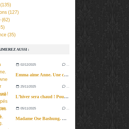
(135)
ions
(127)
e
(62)
5)
nce
(35)
IMEREZ AUSSI :
02/12/2025
…
Emma aime Anne. Une clowne et une musicienne au pays d’Anne Sylvestre.
25/11/2025
…
L’hiver sera chaud ! Pour flippés climatiques et plus si affinités.
05/11/2025
…
Madame Ose Bashung. For ever and for all.