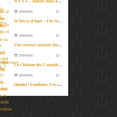
N Y S T – danser aussi avec les mots, une expérience insolite et inclusive !
15/02/2026
…
In bocca al lupo – à la recherche du loup perdu et retrouvé, mythique animal que notre société ne veut / peut pas voir.
10/04/2026
…
Une censure sachant chanter. Sympathiquement « shocking ».
13/10/2025
…
Le Château des Carpathes, un autre regard sur Jules Verne.
10/10/2025
…
Hamlet / Fantômes. Les spectres baroques et trash de Kirill Serebrennikov.