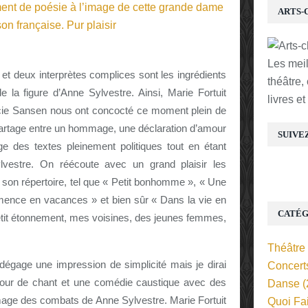
ARTS-
Les mei
et deux interprètes complices sont les ingrédients
théâtre,
la figure d’Anne Sylvestre. Ainsi, Marie Fortuit
livres e
ie Sansen nous ont concocté ce moment plein de
 partage entre un hommage, une déclaration d’amour
SUIVE
e des textes pleinement politiques tout en étant
lvestre. On réécoute avec un grand plaisir les
 son répertoire, tel que « Petit bonhomme », « Une
mence en vacances » et bien sûr « Dans la vie en
CATÉG
Petit étonnement, mes voisines, des jeunes femmes,
Théâtre
 dégage une impression de simplicité mais je dirai
Concert
un tour de chant et une comédie caustique avec des
Danse
(
’image des combats de Anne Sylvestre. Marie Fortuit
Quoi Fa