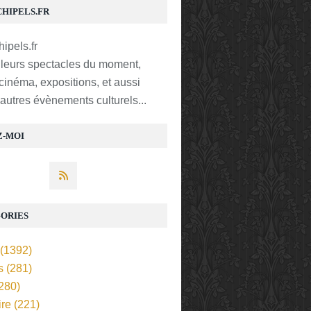
CHIPELS.FR
lleurs spectacles du moment,
 cinéma, expositions, et aussi
t autres évènements culturels...
Z-MOI
ORIES
(1392)
s
(281)
280)
ire
(221)