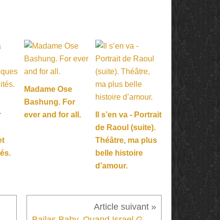
Madame Ose
Bashung. For
r
ever and for all.
Il s’en va - Portrait
de Raoul (suite).
et
Théâtre, ma plus
tés.
belle histoire
d’amour.
Nulle part est un endroit – une recherche du mouvement primal, récit d’une quête initiatique
Bailas Baby. Quand Israel Galván s’amuse à toucher tous les publics.