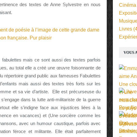
mpertinence des textes de Anne Sylvestre en nous
Cinéma
aisant.
Exposit
Musiqu
Livres
(4
Expérie
VOUS A
 fabulettes mais ce sont aussi des textes parfois
ues, au total elle a créé une œuvre foisonnante de
 du répertoire grand public aux fameuses Fabulettes
d’enfants mais aussi des textes très forts sur les
emme et sa vie d’artiste. Elle est précurseuse du
s’engage dans la lutte anti-militariste de la guerre
rtout elle s’indigne face aux injustices liées à la
émence en vacances) et (Une sorcière comme les
chansons, avec un humour caustique, parfois avec
tion féroce et militante. Elle était parfaitement