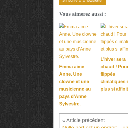
S'inscrire à la newsletter
Vous aimerez aussi :
L’hiver sera
Emma aime
chaud ! Pou
Anne. Une
flippés
clowne et une
climatiques 
musicienne au
plus si affini
pays d’Anne
Sylvestre.