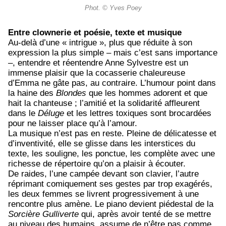
Phot. © Yves Poey
Entre clownerie et poésie, texte et musique
Au-delà d’une « intrigue », plus que réduite à son
expression la plus simple – mais c’est sans importance
–, entendre et réentendre Anne Sylvestre est un
immense plaisir que la cocasserie chaleureuse
d’Emma ne gâte pas, au contraire. L’humour point dans
la haine des
Blondes
que les hommes adorent et que
hait la chanteuse ; l’amitié et la solidarité affleurent
dans le
Déluge
et les lettres toxiques sont brocardées
pour ne laisser place qu’à l’amour.
La musique n’est pas en reste. Pleine de délicatesse et
d’inventivité, elle se glisse dans les interstices du
texte, les souligne, les ponctue, les complète avec une
richesse de répertoire qu’on a plaisir à écouter.
De raides, l’une campée devant son clavier, l’autre
réprimant comiquement ses gestes par trop exagérés,
les deux femmes se livrent progressivement à une
rencontre plus amène. Le piano devient piédestal de la
Sorcière Gulliverte
qui, après avoir tenté de se mettre
au niveau des humains, assume de n’être pas comme