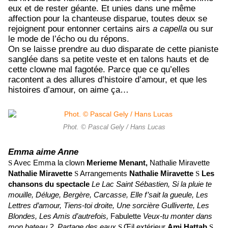
eux et de rester géante. Et unies dans une même
affection pour la chanteuse disparue, toutes deux se
rejoignent pour entonner certains airs
a capella
ou sur
le mode de l’écho ou du répons.
On se laisse prendre au duo disparate de cette pianiste
sanglée dans sa petite veste et en talons hauts et de
cette clowne mal fagotée. Parce que ce qu’elles
racontent a des allures d’histoire d’amour, et que les
histoires d’amour, on aime ça…
Phot. © Pascal Gely / Hans Lucas
Emma aime Anne
Avec Emma la clown
Merieme Menant,
Nathalie Miravette
S
Nathalie Miravette
Arrangements
Nathalie Miravette
Les
S
S
chansons du spectacle
Le Lac Saint Sébastien, Si la pluie te
mouille, Déluge, Bergère, Carcasse, Elle f’sait la gueule, Les
Lettres d’amour, Tiens-toi droite, Une sorcière Gulliverte, Les
Blondes, Les Amis d’autrefois,
Fabulette
Veux-tu monter dans
mon bateau ?, Partage des eaux
Œil extérieur
Ami Hattab
S
S