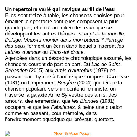
Un répertoire varié qui navigue au fil de l’eau
Elles sont treize à table, les chansons choisies pour
émailler le spectacle dont elles composent la plus
grande part, et c’est au milieu des eaux que se
développent les autres thèmes.
Si la pluie te mouille,
Déluge, Veux-tu monter dans mon bateau ? Partage
des eaux
forment un écrin dans lequel s’insèrent
les
Lettres d’amour
ou
Tiens-toi droite
.
Agencées dans un désordre chronologique assumé, les
chansons courent de part en part. Du
Lac de Saint-
Sébastien
(2015) aux
Amis d’autrefois
(1979) en
passant par l’hymne à l’amitié que compose
Carcasse
(1981) ou l’impertinent
Bergère
(2004) qui décale la
chanson populaire vers un contenu féministe, on
traverse la galaxie Anne Sylvestre des amis, des
amours, des emmerdes, que
les Blondes
(1981)
occupent et que les
Fabulettes
, à peine une citation
comme en passant, pour mémoire, dans
l’environnement aquatique qui prévaut, guettent.