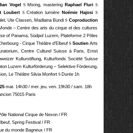
lian Vogel
Mixing, mastering
Raphael Fluri
S
S
t Loubert
Création lumière
Noémie Hajosi
S
S
ulet, Ute Classen, Madlaina Bundi
Coproduction
S
onde – Centre des arts du cirque et des cultures
use of Panama, Südpol Luzern, Plateforme 2 Pôles
herbourg - Cirque Théâtre d’Elbeuf
Soutien
Arts
S
uratorium, Centre Culturel Suisse à Paris, Ernst
weizer Kulturstiftung, Kulturfonds Société Suisse
ton Luzern Kulturförderung – Selektive Förderung,
on, Le Théâtre Silvia Monfort
Durée 1h
S
025
mar. 14h30 / mer. jeu. ven. 19h30 / sam. 18h
ancion 75015 Paris
Pôle National Cirque de Nexon / FR
beuf, Spring Festival / FR
rque du monde Bagneux / FR