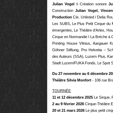
Julian Vogel
Création sonore
Ju
S
Construction
Julian Vogel, Vincen
Production
Cie. Unlisted / Delia Ro
Les SUBS, Le Plus Petit Cirque du M
émergentes, Le Théâtre d‘Arles, Ho
Cirque en Normandie I La Brèche à C
Printing House Vilnius, Aargauer K
Göhner Stiftung, Pro Helvetia – Sch
des Auteurs (SSA), Luzern Plus, Kan
Stadt Luzern/FUKA Fonds, Le Spot Si
Du 27 novembre au 6 décembre 2
Théâtre Silvia Monfort
- 106 rue Br
TOURNÉE
11 et 12 décembre 2025
Le Sirque, 
2 au 9 février 2026
Cirque-Théâtre El
20 et 21 mars 2026
Le plus petit ci