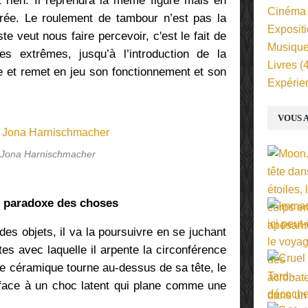
t rien. Il reprendra la même figure mais en
Cinéma
rée. Le roulement de tambour n’est pas la
Exposit
ste veut nous faire percevoir, c'est le fait de
Musiqu
s extrêmes, jusqu’à l’introduction de la
Livres
(4
e et remet en jeu son fonctionnement et son
Expérie
VOUS A
 Jona Harnischmacher
du paradoxe des choses
 des objets, il va la poursuivre en se juchant
tes avec laquelle il arpente la circonférence
de céramique tourne au-dessus de sa tête, le
face à un choc latent qui plane comme une