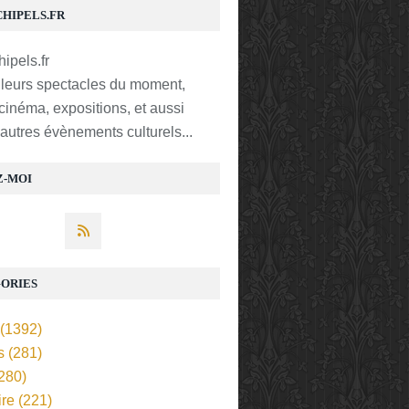
CHIPELS.FR
lleurs spectacles du moment,
 cinéma, expositions, et aussi
t autres évènements culturels...
Z-MOI
ORIES
(1392)
s
(281)
280)
ire
(221)