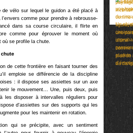
e de vélo sur lequel le guidon a été placé à
i à l’envers comme pour prendre à rebrousse-
ancé dans sa course circulaire, il flirte en
ibre comme pour éprouver le moment où
t où se profile la chute.
a chute
tion de cette frontière en faisant tourner des
’il emploie se différencie de la discipline
oises : il dispose ses assiettes sur un axe
ntenir le mouvement… Une, puis deux, puis
à les disposer à intervalles réguliers pour
dispose d’assiettes sur des supports qui les
é augmente pour les maintenir en rotation.
tion qui se précipite, avec un sentiment
 l’autre pour fournir à nouveau l'énergie