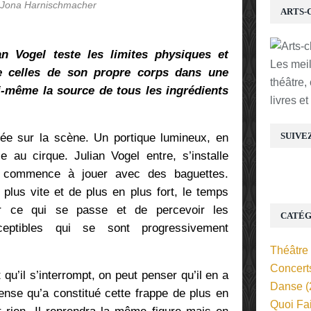
 Jona Harnischmacher
ARTS-
an Vogel teste les limites physiques et
Les mei
 celles de son propre corps dans une
théâtre,
ui-même la source de tous les ingrédients
livres e
SUIVE
llée sur la scène. Un portique lumineux, en
e au cirque. Julian Vogel entre, s’installe
 commence à jouer avec des baguettes.
plus vite et de plus en plus fort, le temps
ler ce qui se passe et de percevoir les
CATÉG
ceptibles qui se sont progressivement
Théâtre
Concert
 qu’il s’interrompt, on peut penser qu’il en a
Danse
(
tense qu’a constitué cette frappe de plus en
Quoi Fa