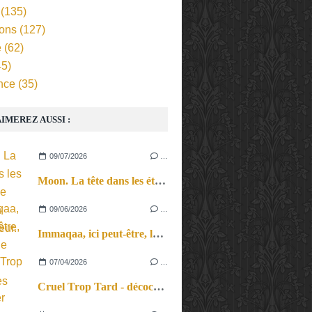
(135)
ions
(127)
e
(62)
5)
nce
(35)
IMEREZ AUSSI :
09/07/2026
…
Moon. La tête dans les étoiles, le corps en apesanteur.
09/06/2026
…
Immaqaa, ici peut-être, le voyage des acrobates dans un paysage incertain.
07/04/2026
…
Cruel Trop Tard - décocher ses flèches, au propre comme au figuré, dans une parade ultime comme un pied de nez au danger.