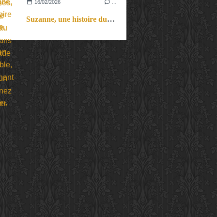
16/02/2026
…
Suzanne, une histoire du cirque. Un objet circassien improbable, passionnant et plein d’émotion.