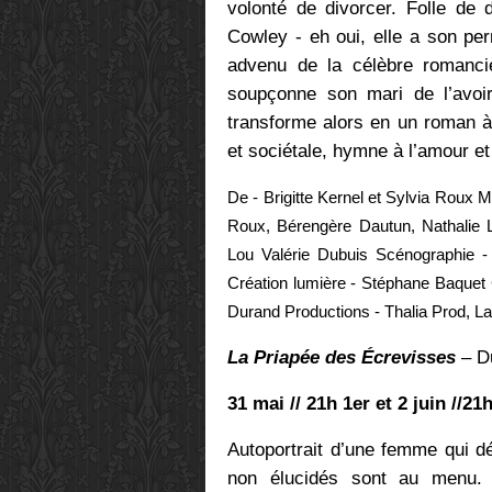
volonté de divorcer. Folle de 
Cowley - eh oui, elle a son perm
advenu de la célèbre romanci
soupçonne son mari de l’avoir
transforme alors en un roman à
et sociétale, hymne à l’amour e
De - Brigitte Kernel et Sylvia Roux M
Roux, Bérengère Dautun, Nathalie 
Lou Valérie Dubuis Scénographie 
Création lumière - Stéphane Baquet 
Durand Productions - Thalia Prod, L
La Priapée des Écrevisses
– Du
31 mai // 21h 1er et 2 juin //21
Autoportrait d’une femme qui d
non élucidés sont au menu. 