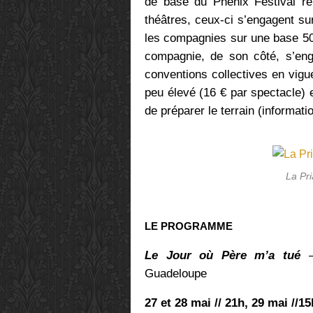
de base du Phénix Festival re
théâtres, ceux-ci s’engagent su
les compagnies sur une base 50
compagnie, de son côté, s’en
conventions collectives en vigue
peu élevé (16 € par spectacle) 
de préparer le terrain (informati
La Pr
LE PROGRAMME
Le Jour où Père m’a tué
–
Guadeloupe
27 et 28 mai // 21h, 29 mai //15