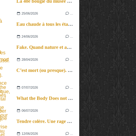
La 40e bougie du musée d’Orsay.
25/06/2026
…
Eau chaude à tous les étages. L’une chante, les autres aussi.
24/06/2026
…
Fake. Quand nature et artifice, spectacle vivant et musique électronique, vérité et illusion se mêlent pour un vrai voyage au pays des sons et des songes…
28/04/2026
…
C’est mort (ou presque). L’insolence tranquille d’un récital plein de vitalité.
07/07/2026
…
What the Body Does not Remember (Revival). Une reprise en force et en beauté
06/07/2026
…
Tendre colère. Une rage féconde.
12/06/2026
…