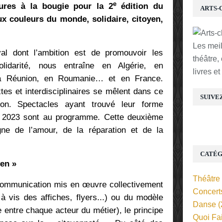
e
tures à la bougie pour la 2
édition du
ARTS-
ux couleurs du monde, solidaire, citoyen,
Les mei
al dont l’ambition est de promouvoir les
théâtre,
lidarité, nous entraîne en Algérie, en
livres e
a Réunion, en Roumanie… et en France.
es et interdisciplinaires se mêlent dans ce
SUIVE
tion. Spectacles ayant trouvé leur forme
on 2023 sont au programme. Cette deuxième
gne de l’amour, de la réparation et de la
CATÉG
en »
Théâtre
communication mis en œuvre collectivement
Concert
 vis des affiches, flyers...) ou du modèle
Danse
(
entre chaque acteur du métier), le principe
Quoi Fa