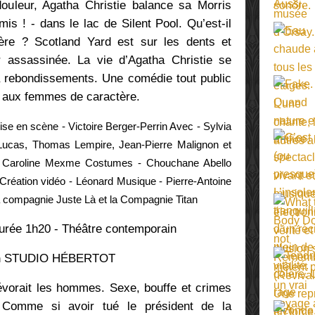
douleur, Agatha Christie balance sa Morris
is ! - dans le lac de Silent Pool. Qu’est-il
ère ? Scotland Yard est sur les dents et
 assassinée. La vie d’Agatha Christie se
 rebondissements. Une comédie tout public
t aux femmes de caractère.
ise en scène - Victoire Berger-Perrin Avec - Sylvia
Lucas, Thomas Lempire, Jean-Pierre Malignon et
- Caroline Mexme Costumes - Chouchane Abello
Création vidéo - Léonard Musique - Pierre-Antoine
a compagnie Juste Là et la Compagnie Titan
rée 1h20 - Théâtre contemporain
h
STUDIO HÉBERTOT
évorait les hommes. Sexe, bouffe et crimes
Comme si avoir tué le président de la