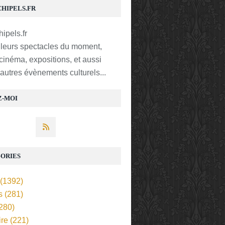
CHIPELS.FR
lleurs spectacles du moment,
 cinéma, expositions, et aussi
t autres évènements culturels...
Z-MOI
ORIES
(1392)
s
(281)
280)
ire
(221)