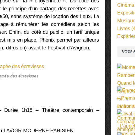
pose sur la « citoyenneté ». Du côté des
Cinéma
r le principe d’un partage des recettes avec
Exposit
/50, sans système de location des lieux. La
Musiqu
gage à rémunérer les comédiens selon les
Livres
(4
ur. Enfin, du côté du public, un tarif unique
Expérie
est mis en place. Phénix permet par ailleurs
on, diffusion) avant le Festival d’Avignon.
VOUS A
iapée des écrevisses
 Durée 1h15 – Théâtre contemporain –
h
LAVOIR MODERNE PARISIEN