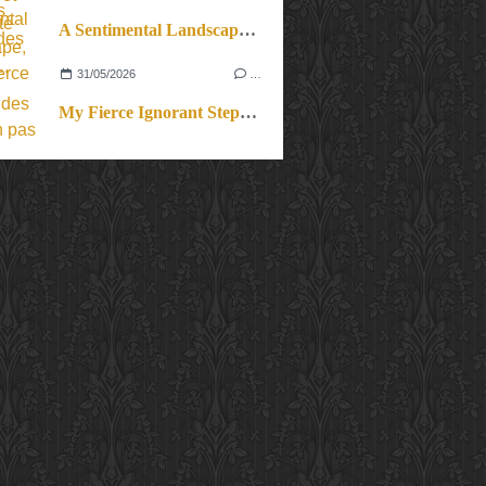
A Sentimental Landscape, le cri du corps et des cordes.
31/05/2026
…
My Fierce Ignorant Step. Un pas de dix.