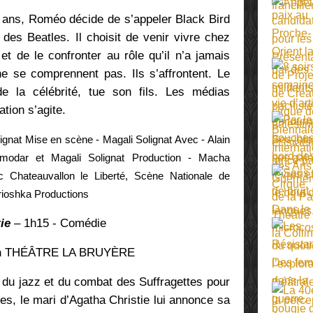
 ans, Roméo décide de s’appeler Black Bird
es Beatles. Il choisit de venir vivre chez
et de le confronter au rôle qu’il n’a jamais
e comprennent pas. Ils s’affrontent. Le
de la célébrité, tue son fils. Les médias
tion s’agite.
ignat Mise en scène - Magali Solignat Avec - Alain
lmodar et Magali Solignat Production - Macha
c Chateauvallon le Liberté, Scène Nationale de
rioshka Productions
tie
– 1h15 - Comédie
h
THÉÂTRE LA BRUYÈRE
 du jazz et du combat des Suffragettes pour
es, le mari d’Agatha Christie lui annonce sa