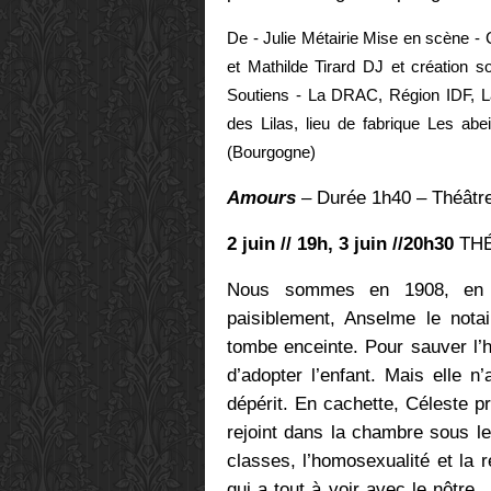
De - Julie Métairie Mise en scène - C
et Mathilde Tirard DJ et création so
Soutiens - La DRAC, Région IDF, La 
des Lilas, lieu de fabrique Les abe
(Bourgogne)
Amours
– Durée 1h40 – Théâtre
2 juin // 19h, 3 juin //20h30
THÉ
Nous sommes en 1908, en p
paisiblement, Anselme le nota
tombe enceinte. Pour sauver l’
d’adopter l’enfant. Mais elle n
dépérit. En cachette, Céleste pr
rejoint dans la chambre sous l
classes, l’homosexualité et la 
qui a tout à voir avec le nôtre…