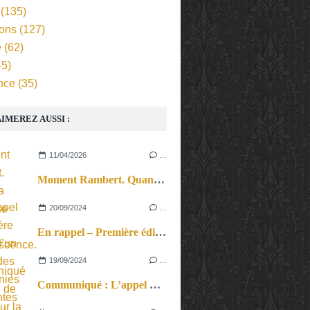
(135)
ions
(127)
e
(62)
5)
nce
(35)
IMEREZ AUSSI :
11/04/2026
…
Moment Rambert. Quand la langue se fait incandescence.
20/09/2024
…
En rappel – Première édition d’un festival des compagnies émergentes franciliennes.
19/09/2024
…
Communiqué : L’appel de Paris pour la paix au Proche-Orient lancé par des militants pacifistes palestiniens et israéliens lancé par les Guerrières de la Paix au Théâtre de la Colline