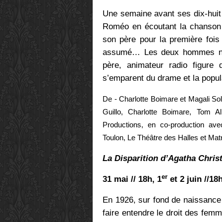
Une semaine avant ses dix-huit
Roméo en écoutant la chanson d
son père pour la première fois 
assumé… Les deux hommes ne s
père, animateur radio figure 
s’emparent du drame et la popula
De - Charlotte Boimare et Magali Sol
Guillo, Charlotte Boimare, Tom A
Productions, en co-production ave
Toulon, Le Théâtre des Halles et Mat
La Disparition d’Agatha Chris
er
31 mai // 18h, 1
et 2 juin //18
En 1926, sur fond de naissance
faire entendre le droit des femm