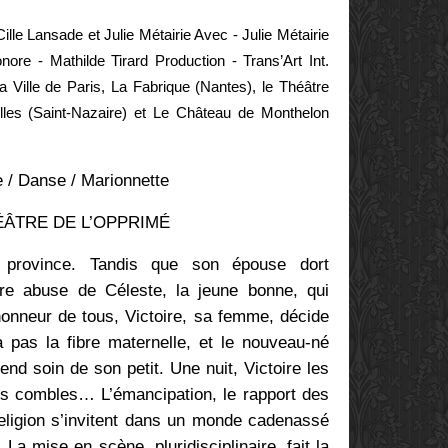
ille Lansade et Julie Métairie Avec - Julie Métairie
nore - Mathilde Tirard Production - Trans’Art Int.
Ville de Paris, La Fabrique (Nantes), le Théâtre
illes (Saint-Nazaire) et Le Château de Monthelon
 / Danse / Marionnette
ÂTRE DE L’OPPRIMÉ
rovince. Tandis que son épouse dort
ire abuse de Céleste, la jeune bonne, qui
honneur de tous, Victoire, sa femme, décide
’a pas la fibre maternelle, et le nouveau-né
end soin de son petit. Une nuit, Victoire les
es combles… L’émancipation, le rapport des
religion s’invitent dans un monde cadenassé
 La mise en scène, pluridisciplinaire, fait la