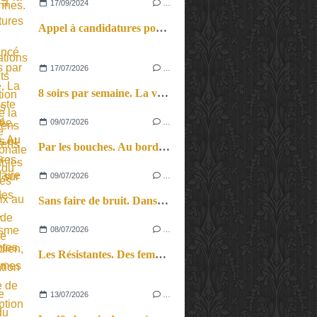
17/09/2024
…
Appel à candidatures pour les Présentations de Projets de Création cirque de la Biennale Internationale des Arts du Cirque.
17/07/2026
…
8 soirs par semaine. La vie d’artiste en tournée. Ses joies et ses galères.
09/07/2026
…
Par les bouches. Au bord des lèvres et sur le bout des langues.
09/07/2026
…
Sans faire de bruit. Dans le microcosme du quotidien, l’exploration théâtrale de la perception sonore.
08/07/2026
…
Les Résistantes. Des femmes dans la guerre. Aussi.
13/07/2026
…