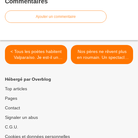
Commentaires
Ajouter un commentaire
< Tous les poètes habitent
Nos pères ne rêvent plus
Valparaíso. Je est-il un
en roumain. Un spectacle
autre ?
plein de fraîcheur sur l’exil
et la quête des origines. >
Hébergé par Overblog
Top articles
Pages
Contact
Signaler un abus
C.G.U.
Cookies et données personnelles