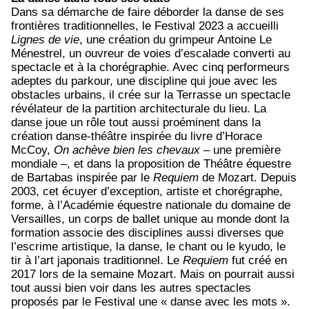
Dans sa démarche de faire déborder la danse de ses
frontières traditionnelles, le Festival 2023 a accueilli
Lignes de vie
, une création du grimpeur Antoine Le
Ménestrel, un ouvreur de voies d’escalade converti au
spectacle et à la chorégraphie. Avec cinq performeurs
adeptes du parkour, une discipline qui joue avec les
obstacles urbains, il crée sur la Terrasse un spectacle
révélateur de la partition architecturale du lieu. La
danse joue un rôle tout aussi proéminent dans la
création danse-théâtre inspirée du livre d’Horace
McCoy,
On achève bien les chevaux
– une première
mondiale –, et dans la proposition de Théâtre équestre
de Bartabas inspirée par le
Requiem
de Mozart. Depuis
2003, cet écuyer d’exception, artiste et chorégraphe,
forme, à l’Académie équestre nationale du domaine de
Versailles, un corps de ballet unique au monde dont la
formation associe des disciplines aussi diverses que
l’escrime artistique, la danse, le chant ou le kyudo, le
tir à l’art japonais traditionnel. Le
Requiem
fut créé en
2017 lors de la semaine Mozart. Mais on pourrait aussi
tout aussi bien voir dans les autres spectacles
proposés par le Festival une « danse avec les mots ».