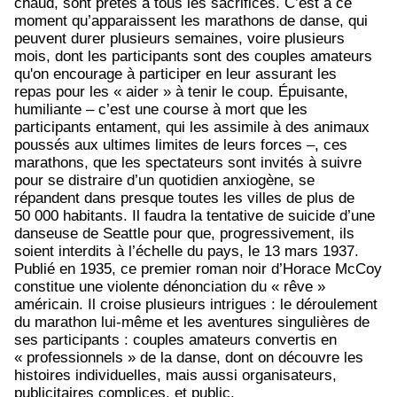
chaud, sont prêtes à tous les sacrifices. C’est à ce
moment qu’apparaissent les marathons de danse, qui
peuvent durer plusieurs semaines, voire plusieurs
mois, dont les participants sont des couples amateurs
qu'on encourage à participer en leur assurant les
repas pour les « aider » à tenir le coup.
Épuisante,
humiliante – c’est une course à mort que les
participants entament, qui les assimile à des animaux
poussés aux ultimes limites de leurs forces –, ces
marathons, que les spectateurs sont invités à suivre
pour se distraire d’un quotidien anxiogène, se
répandent dans presque toutes les villes de plus de
50 000 habitants. Il faudra la tentative de suicide d’une
danseuse de Seattle pour que, progressivement, ils
soient interdits à l’échelle du pays, le 13 mars 1937.
Publié en 1935, ce premier roman noir d’Horace McCoy
constitue une violente dénonciation du « rêve »
américain. Il croise plusieurs intrigues : le déroulement
du marathon lui-même et les aventures singulières de
ses participants : couples amateurs convertis en
« professionnels » de la danse, dont on découvre les
histoires individuelles, mais aussi organisateurs,
publicitaires complices, et public.