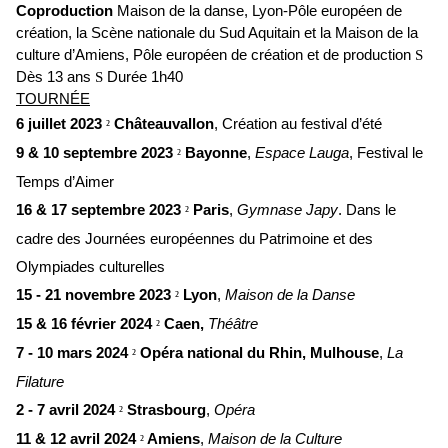
Coproduction
Maison de la danse, Lyon-Pôle européen de
création, la Scène nationale du Sud Aquitain et la Maison de la
culture d’Amiens, Pôle européen de création et de production
S
Dès 13 ans
S
Durée 1h40
TOURNÉE
6 juillet 2023
Châteauvallon
, Création au festival d’été
²
9 & 10 septembre 2023
Bayonne
,
Espace Lauga
, Festival le
²
Temps d’Aimer
16 & 17 septembre 2023
Paris
,
Gymnase Japy
. Dans le
²
cadre des Journées européennes du Patrimoine et des
Olympiades culturelles
15 - 21 novembre 2023
Lyon
,
Maison de la Danse
²
15 & 16 février 2024
Caen,
Théâtre
²
7 - 10 mars 2024
Opéra national du Rhin, Mulhouse
,
La
²
Filature
2 - 7 avril 2024
Strasbourg
,
Opéra
²
11 & 12 avril 2024
Amiens
,
Maison de la Culture
²