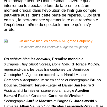
et le dosage tient de l’infinitésimal. L’averse qui a
interrompu le spectacle lors de la première à un
moment crucial dans l’évolution de l’intrigue compte
peut-être aussi dans cette perte de repères. Quoi qu’il
en soit, la performance spectaculaire que représente
l’expérience même du spectacle mérite qu’on s’y
arrête.
On achève bien les chevaux © Agathe Poupeney
On achève bien les chevaux
,
Première mondiale
S
D'après
They Shoot Horses, Don’t They?
d'
Horace McCoy
,
représenté dans les pays francophones par
Dominique
Christophe / L'Agence
en accord avec
Harold Matson
Company
S
Adaptation, mise en scène et chorégraphie
Bruno
Bouché, Clément Hervieu-Léger
et
Daniel San Pedro
S
Assistanat à la mise en scène et dramaturgie
Aurélien
Hamard-Padis
S
Costumes
Caroline de Vivaise
S
Scénographie
Aurélie Maestre
et
Bogna G. Jaroslawski
S
Lumières
Alban Sauvé
S
Son
Nicolas Lespagnol-Rizzi
S
Mise