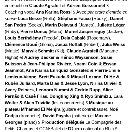
en répétition
Claude Agrafeil
et
Adrien Boissonnet
S
Coaching vocal
Ana Karina Rossi
S
Avec
par ordre d'entrée en
scène
Luca Besse
(Rollo),
Stéphane Facco
(
Rocky),
Daniel
San Pedro
(Socks),
Marin Delavaud
(James),
Juliette Léger
(Ruby),
Pierre Doncq
(Mario),
Muriel Zusperreguy
(Jackie),
Louis Berthélémy
(
Freddy),
Deia Cabalé
(Rosemary),
Clémence Boué
(Gloria),
Josua Hoffalt
(Robert),
Julia Weiss
(Mattie),
Marwik Schmitt
(Kid),
Claude Agrafeil
(
Madame
Highbi) et
Audrey Becker
&
Hénoc Waysenson
,
Susie
Buisson
&
Jean-Philippe Rivière
,
Noemi Coin
&
Erwan
Jeammot
,
Ana Karina Enriquez Gonzalez
&
Pierre-Émile
Lemieux-Venne
,
Brett Fukuda
&
Miquel Lozano
,
Di He
&
Rubén Julliard
,
Marta Dias
&
Jesse Lyon
,
Nirina Olivier
&
Avery Reiners
,
Leonora Nummi
&
Cedric Rupp
,
Alice
Pernão
&
Cauê Frias
,
Dongting Xing
&
Ryo Shimizu
,
Lara
Wolter
&
Alain Trividic
(les concurrents)
S
Musique au
plateau
M'hamed El Menjra
(guitare et contrebasse),
Noé
Codjia
(trompette),
David Paycha
(batterie) et
Maxime
Georges
(piano)
S
Production déléguée
La Compagnie des
Petits Champs
et
CCN•Ballet de l’Opéra national du Rhin
S