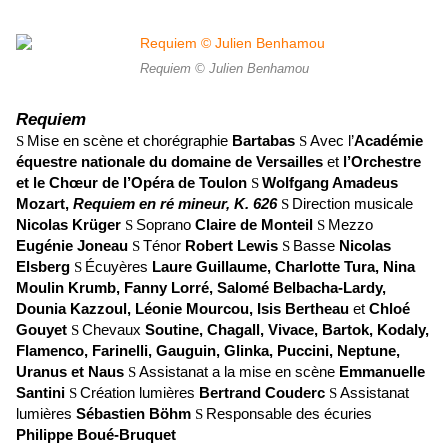
Requiem © Julien Benhamou
Requiem
S
Mise en scène et chorégraphie
Bartabas
S
Avec l’
Académie
équestre nationale du domaine de Versailles
et
l’Orchestre
et le Chœur de l’Opéra de Toulon
S
Wolfgang Amadeus
Mozart,
Requiem en ré mineur, K. 626
S
Direction musicale
Nicolas Krüger
S
Soprano
Claire de Monteil
S
Mezzo
Eugénie Joneau
S
Ténor
Robert Lewis
S
Basse
Nicolas
Elsberg
S
Écuyères
Laure Guillaume, Charlotte Tura, Nina
Moulin Krumb, Fanny Lorré, Salomé Belbacha-Lardy,
Dounia Kazzoul, Léonie Mourcou, Isis Bertheau
et
Chloé
Gouyet
S
Chevaux
Soutine, Chagall, Vivace, Bartok, Kodaly,
Flamenco, Farinelli, Gauguin, Glinka, Puccini, Neptune,
Uranus et Naus
S
Assistanat a la mise en scène
Emmanuelle
Santini
S
Création lumières
Bertrand Couderc
S
Assistanat
lumières
Sébastien Böhm
S
Responsable des écuries
Philippe Boué-Bruquet