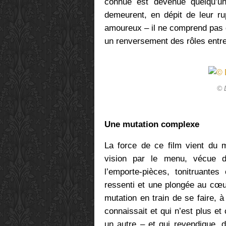
connue est devenue quelqu’un
demeurent, en dépit de leur rup
amoureux – il ne comprend pas d
un renversement des rôles entr
© 
Une mutation complexe
La force de ce film vient du m
vision par le menu, vécue de 
l’emporte-pièces, tonitruante
ressenti et une plongée au cœur 
mutation en train de se faire, 
connaissait et qui n’est plus et
un autre – et qui revendique, d