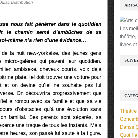
Dulac Distribution
ARTS-
sse nous fait pénétrer dans le quotidien
Les mei
suit le chemin semé d’embûches de sa
théâtre,
 soi-même n’a rien d’une évidence…
livres e
 de la nuit new-yorkaise, des jeunes gens
SUIVE
 micro-galères qui pavent leur quotidien.
ilien ambisexe, cheveux courts, voix déjà
trine plate. Iel doit trouver une voiture pour
rt et on devine qu’iel ne souhaite pas lui
traverse. On découvrira progressivement que
CATÉG
u’iel a rompu avec sa famille et que sa vie
ours d’obstacles qu’à une évolution sans
Théâtre
on familial. Ses parents sont séparés, sa
Concert
xerce une traque de tous les instants. Mais
Danse
(
atre heures, son passé lui saute à la figure.
Quoi Fa