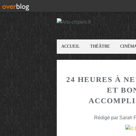
ACCUEIL
THÉÂTRE
CINÉM
24 HEURES À N
ET BO
ACCOMPLI
Rédigé par Sarah F