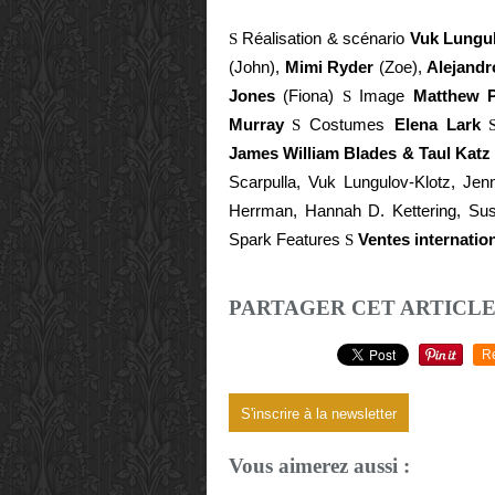
S
Réalisation & scénario
Vuk Lungul
(
John),
Mimi Ryder
(
Zoe),
Alejandr
Jones
(
Fiona)
S
Image
Matthew P
Murray
S
Costumes
Elena Lark
James William Blades & Taul Katz
Scarpulla, Vuk Lungulov-Klotz, Jen
Herrman, Hannah D. Kettering, Sus
Spark Features
S
Ventes internatio
PARTAGER CET ARTICL
R
S'inscrire à la newsletter
Vous aimerez aussi :