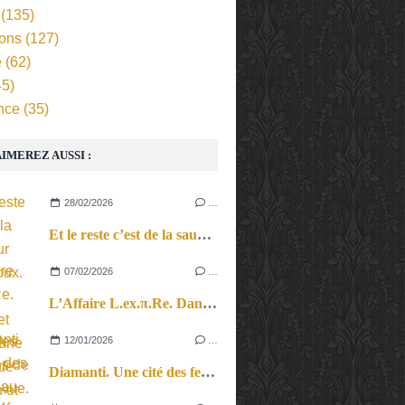
(135)
ions
(127)
e
(62)
5)
nce
(35)
IMEREZ AUSSI :
28/02/2026
…
Et le reste c’est de la sauce sur les cailloux. Entre cinéma et théâtre, une histoire de rébellion et de résistance.
07/02/2026
…
L’Affaire L.ex.π.Re. Dans le vertige des questions de point de vue.
12/01/2026
…
Diamanti. Une cité des femmes au pays de la couture et du costume.