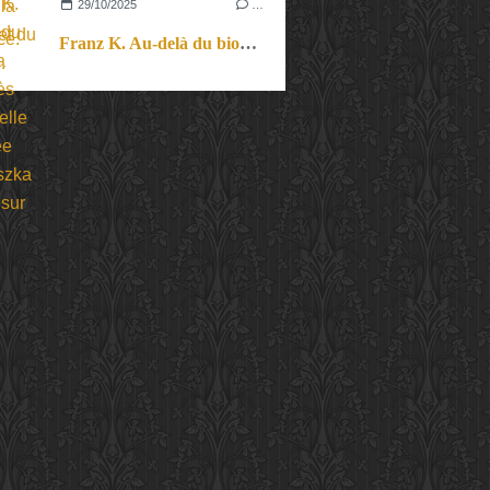
29/10/2025
…
Franz K. Au-delà du biopic, la vision très personnelle et habitée d’Agnieszka Holland sur Kafka.