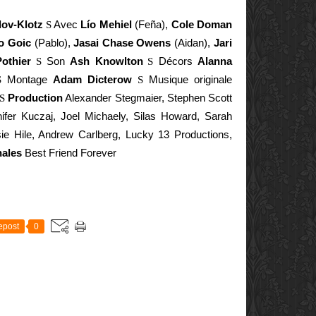
ov-Klotz
S
Avec
Lío Mehiel
(
Feña),
Cole Doman
o Goic
(
Pablo),
Jasai Chase Owens
(
Aidan),
Jari
othier
S
Son
Ash Knowlton
S
Décors
Alanna
S
Montage
Adam Dicterow
S
Musique originale
S
Production
Alexander Stegmaier, Stephen Scott
nifer Kuczaj, Joel Michaely, Silas Howard, Sarah
ie Hile, Andrew Carlberg, Lucky 13 Productions,
nales
Best Friend Forever
E
epost
0