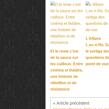
L’Affaire
L.ex.π.Re. 
Et le reste c’est
le vertige de
de la sauce sur
questions d
les cailloux. Entre
point de vue
cinéma et théâtre,
une histoire de
rébellion et de
résistance.