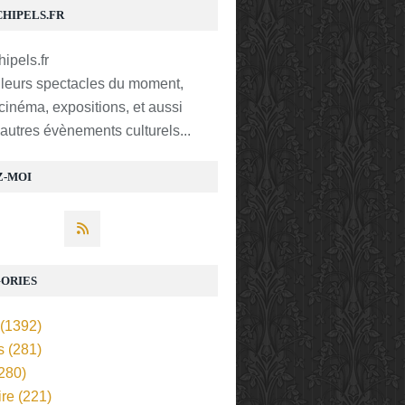
CHIPELS.FR
lleurs spectacles du moment,
 cinéma, expositions, et aussi
t autres évènements culturels...
Z-MOI
ORIES
(1392)
s
(281)
280)
ire
(221)