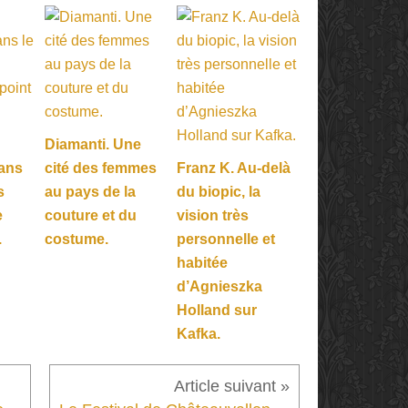
Diamanti. Une
Dans
cité des femmes
Franz K. Au-delà
s
au pays de la
du biopic, la
e
couture et du
vision très
.
costume.
personnelle et
habitée
d’Agnieszka
Holland sur
Kafka.