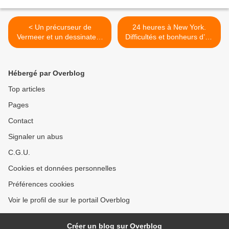
< Un précurseur de
24 heures à New York.
Vermeer et un dessinateur
Difficultés et bonheurs d’un
singulier, hôtes de la
accomplissement trans. >
Fondation Custodia à Paris
Hébergé par Overblog
Top articles
Pages
Contact
Signaler un abus
C.G.U.
Cookies et données personnelles
Préférences cookies
Voir le profil de sur le portail Overblog
Créer un blog sur Overblog