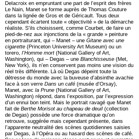
Delacroix en empruntant une part de l’esprit des frères
Le Nain, Manet se forme auprès de Thomas Couture
dans la lignée de Gros et de Géricault. Tous deux
cependant écartent toute « objectivité » de la démarche
réaliste. S’ils choisissent, comme Courbet, de faire un
pied-de-nez aux injonctions de la « grande » peinture
en portraiturant, qui – Manet – une
Gitane avec une
cigarette
(Princeton University Art Museum) ou un
torero,
l’Homme mort
(National Gallery of Art,
Washington), qui – Degas – une
Blanchisseuse
(Met,
New York), ils n’en conservent pas moins une vision du
réel très différente. Là où Degas dépeint toute la
détresse du monde avec la buveuse d’absinthe avachie
face à son verre
Dans un café
(musée d’Orsay),
Manet, avec
la Prune
(National Gallery of Art,
Washington) répond, dans l’exposition, par l’expression
d’un ennui bon teint. Mais le portrait ravagé que Manet
fait de
Berthe Morisot au chapeau de deuil
(collection
de Degas) possède une force dramatique qu’on
retrouve, suggérée mais cependant présente, dans
l’apparente neutralité des scènes quotidiennes saisies
par Degas, à l’Opéra ou au hasard des scènes de café.