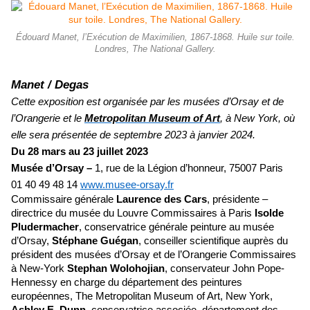
Édouard Manet, l’Exécution de Maximilien, 1867-1868. Huile sur toile.
Londres, The National Gallery.
Manet / Degas
Cette exposition est organisée par les musées d’Orsay et de
l’Orangerie et le
Metropolitan Museum of Art
, à New York, où
elle sera présentée de septembre 2023 à janvier 2024.
Du 28 mars au 23 juillet 2023
Musée d’Orsay –
1, rue de la Légion d’honneur, 75007 Paris
01 40 49 48 14
www.musee-orsay.fr
Commissaire générale
Laurence des Cars
, présidente –
directrice du musée du Louvre Commissaires à Paris
Isolde
Pludermacher
, conservatrice générale peinture au musée
d’Orsay,
Stéphane Guégan
, conseiller scientifique auprès du
président des musées d’Orsay et de l’Orangerie Commissaires
à New-York
Stephan Wolohojian
, conservateur John Pope-
Hennessy en charge du département des peintures
européennes, The Metropolitan Museum of Art, New York,
Ashley E. Dunn
, conservatrice associée, département des