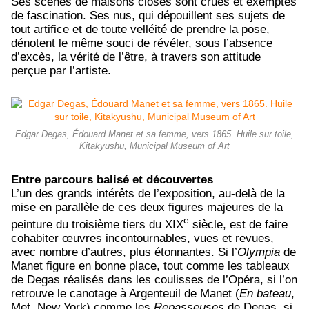
Ses scènes de maisons closes sont crues et exemptes
de fascination. Ses nus, qui dépouillent ses sujets de
tout artifice et de toute velléité de prendre la pose,
dénotent le même souci de révéler, sous l’absence
d’excès, la vérité de l’être, à travers son attitude
perçue par l’artiste.
Edgar Degas, Édouard Manet et sa femme, vers 1865. Huile sur toile,
Kitakyushu, Municipal Museum of Art
Entre parcours balisé et découvertes
L’un des grands intérêts de l’exposition, au-delà de la
mise en parallèle de ces deux figures majeures de la
e
peinture du troisième tiers du XIX
siècle, est de faire
cohabiter œuvres incontournables, vues et revues,
avec nombre d’autres, plus étonnantes. Si l’
Olympia
de
Manet figure en bonne place, tout comme les tableaux
de Degas réalisés dans les coulisses de l’Opéra, si l’on
retrouve le canotage à Argenteuil de Manet (
En bateau
,
Met, New York) comme les
Repasseuses
de Degas, si