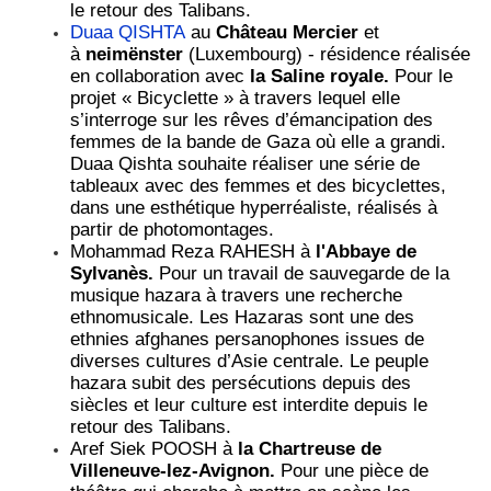
le retour des Talibans.
Duaa QISHTA
au
Château Mercier
et
à
neimënster
(Luxembourg) - résidence réalisée
en collaboration avec
la Saline royale.
Pour le
projet « Bicyclette » à travers lequel elle
s’interroge sur les rêves d’émancipation des
femmes de la bande de Gaza où elle a grandi.
Duaa Qishta souhaite réaliser une série de
tableaux avec des femmes et des bicyclettes,
dans une esthétique hyperréaliste, réalisés à
partir de photomontages.
Mohammad Reza RAHESH à
l'Abbaye de
Sylvanès.
Pour un travail de sauvegarde de la
musique hazara à travers une recherche
ethnomusicale. Les Hazaras sont une des
ethnies afghanes persanophones issues de
diverses cultures d’Asie centrale. Le peuple
hazara subit des persécutions depuis des
siècles et leur culture est interdite depuis le
retour des Talibans.
Aref Siek POOSH à
la Chartreuse de
Villeneuve-lez-Avignon.
Pour une pièce de