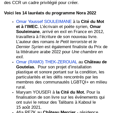
des CCR un cadre privilégié pour créer.
Voici les 14 lauréats du programme Nora 2022
Omar Youssef SOULEIMANE
à la
Cité du Mot
et à l'IMEC.
L’écrivain et poète syrien,
Omar
Souleimane
, arrivé en exil en France en 2012,
travaillera à l’écriture de son nouveau livre.
L’auteur des romans
le Petit terroriste
et
le
Dernier Syrien
est également finaliste du Prix de
la littérature arabe 2022 pour
Une chambre en
exil.
Omar (RAMO) THEK-ZEROUAL
au
Château de
Goutelas.
Pour son projet d’installation
plastique et sonore portant sur la condition, les
particularités et les défis rencontrés par les
membres des communautés LGBTQI+ en milieu
rural.
Maryam YOUSEFI à
la Cité du Mot.
Pour la
finalisation de son livre sur les événements qui
ont suivi le retour des Talibans à Kaboul le
15 août 2021.
Afia REZK au
Château Mercier
- résidence