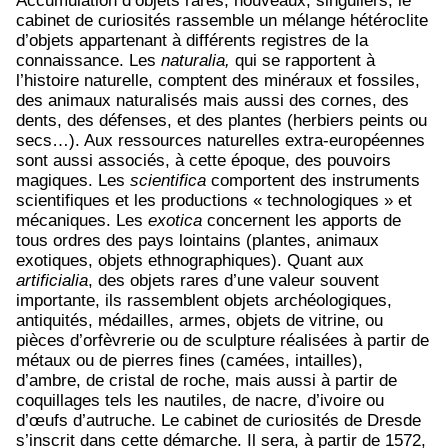
Accumulation d’objets rares, nouveaux, singuliers, le
cabinet de curiosités rassemble un mélange hétéroclite
d’objets appartenant à différents registres de la
connaissance. Les
naturalia,
qui se rapportent à
l’histoire naturelle, comptent des minéraux et fossiles,
des animaux naturalisés mais aussi des cornes, des
dents, des défenses, et des plantes (herbiers peints ou
secs…). Aux ressources naturelles extra-européennes
sont aussi associés, à cette époque, des pouvoirs
magiques. Les
scientifica
comportent des instruments
scientifiques et les productions « technologiques » et
mécaniques. Les
exotica
concernent les apports de
tous ordres des pays lointains (plantes, animaux
exotiques, objets ethnographiques). Quant aux
artificialia
, des objets rares d’une valeur souvent
importante, ils rassemblent objets archéologiques,
antiquités, médailles, armes, objets de vitrine, ou
pièces d’orfèvrerie ou de sculpture réalisées à partir de
métaux ou de pierres fines (camées, intailles),
d’ambre, de cristal de roche, mais aussi à partir de
coquillages tels les nautiles, de nacre, d’ivoire ou
d’œufs d’autruche. Le cabinet de curiosités de Dresde
s’inscrit dans cette démarche. Il sera, à partir de 1572,