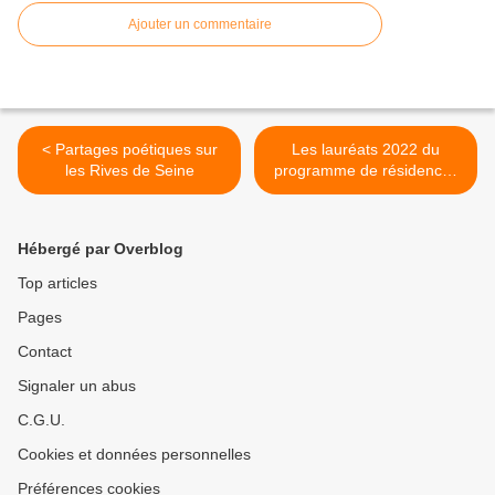
Ajouter un commentaire
< Partages poétiques sur
Les lauréats 2022 du
les Rives de Seine
programme de résidences
des Centres culturels de
rencontre >
Hébergé par Overblog
Top articles
Pages
Contact
Signaler un abus
C.G.U.
Cookies et données personnelles
Préférences cookies