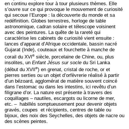
en continu explore tour à tour plusieurs thèmes. Elle
s’ouvre sur ce qui provoque le mouvement de curiosité
qui secoue l’Europe : la découverte du monde et sa
redéfinition. Globes terrestres, horloge de table
astronomique, cadran solaire et télescope voisinent
avec des peintures. La quête de la rareté qui
caractérise les cabinets de curiosité vient ensuite :
lances d’apparat d’Afrique occidentale, bassin nacré
Gujarat (Inde), couteaux et fourchette à manche de
e
corail du XVI
siècle, porcelaine de Chine, ou, plus
insolites, un
Enfant Jésus sur socle
du Sri Lanka
e
(début du XVII
) en grenat, cristal de roche, or et
pierres serties ou un objet d’orfèvrerie réalisé à partir
d’un bézoard, agglomérat de matière souvent coincé
dans l’estomac ou dans les intestins, ici revêtu d’un
filigrane d’or. La nature est présente à travers des
coquillages – nautiles, escargots ou licorne de mer,
etc. – habillés somptueusement pour devenir objets
gravés, coupes et récipients, centres de table ou
bijoux, des noix des Seychelles, des objets de nacre ou
des scènes peintes.