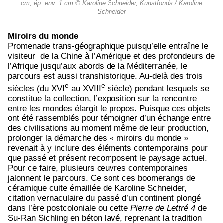
cm, ép. env. 1 cm © Karoline Schneider, Kunstfonds / Karoline
Schneider
Miroirs du monde
Promenade trans-géographique puisqu’elle entraîne le
visiteur de la Chine à l’Amérique et des profondeurs de
l’Afrique jusqu’aux abords de la Méditerranée, le
parcours est aussi transhistorique. Au-delà des trois
e
e
siècles (du XVI
au XVIII
siècle) pendant lesquels se
constitue la collection, l’exposition sur la rencontre
entre les mondes élargit le propos. Puisque ces objets
ont été rassemblés pour témoigner d’un échange entre
des civilisations au moment même de leur production,
prolonger la démarche des « miroirs du monde »
revenait à y inclure des éléments contemporains pour
que passé et présent recomposent le paysage actuel.
Pour ce faire, plusieurs œuvres contemporaines
jalonnent le parcours. Ce sont ces boomerangs de
céramique cuite émaillée de Karoline Schneider,
citation vernaculaire du passé d’un continent plongé
dans l’ère postcoloniale ou cette
Pierre de Lettré 4
de
Su-Ran Sichling en béton lavé, reprenant la tradition