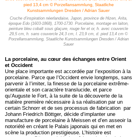
Cruche d’inspiration néerlandaise, Japon, province de Hizen, Arita,
époque Edo (1603-1868), 1700-1730. Porcelaine, montage en laiton,
peinture bleu cobalt sous glaçure, rouge fer et or, h. avec couvercle
29,5 cm, h. sans couvercle 24,3 cm, l. 23,9 cm, d. pied 13,4 cm ©
Porzellansammlung, Staatliche Kunstsammlungen Dresden / Adrian
Sauer
La porcelaine, au cœur des échanges entre Orient
et Occident
Une place importante est accordée par l’exposition à la
porcelaine. Parce que l’Occident envie longtemps, sans
parvenir à l’imiter, la finesse de la porcelaine extrême-
orientale et son caractère translucide, et parce
qu’Auguste le Fort, à la suite de la découverte de la
matière première nécessaire à sa réalisation par un
certain Schnorr et de ses processus de fabrication par
Johann Friedrich Böttger, décide d’implanter une
manufacture de porcelaine à Meissen et d’en asseoir la
notoriété en créant le Palais japonais qui en met en
scène la production prestigieuse. L’histoire est