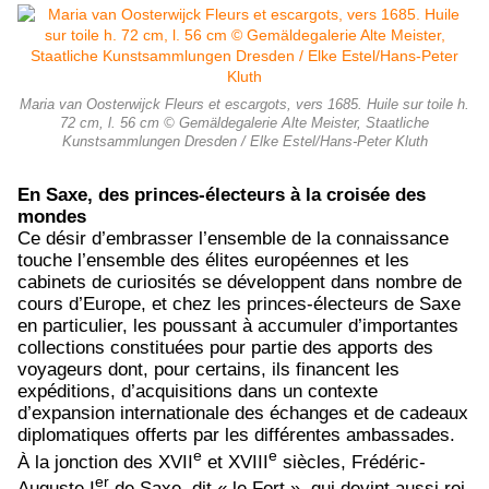
Maria van Oosterwijck Fleurs et escargots, vers 1685. Huile sur toile h.
72 cm, l. 56 cm © Gemäldegalerie Alte Meister, Staatliche
Kunstsammlungen Dresden / Elke Estel/Hans-Peter Kluth
En Saxe, des princes-électeurs à la croisée des
mondes
Ce désir d’embrasser l’ensemble de la connaissance
touche l’ensemble des élites européennes et les
cabinets de curiosités se développent dans nombre de
cours d’Europe, et chez les princes-électeurs de Saxe
en particulier, les poussant à accumuler d’importantes
collections constituées pour partie des apports des
voyageurs dont, pour certains, ils financent les
expéditions, d’acquisitions dans un contexte
d’expansion internationale des échanges et de cadeaux
diplomatiques offerts par les différentes ambassades.
e
e
À la jonction des XVII
et XVIII
siècles, Frédéric-
er
Auguste I
de Saxe, dit « le Fort », qui devint aussi roi