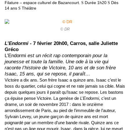
Filature – espace culturel de Bazancourt.
Durée 1h20
Dès
S
S
14 ans
Théâtre
S
© DR
L’Endormi -
7 février
20h00, Carros, salle Juliette
Gréco
L’Endormi
est un récit rap contemporain pour la
jeunesse et toute la famille. Une ode à la vie qui
raconte l’histoire de Victoire, 10 ans et de son frère
Isaac, 15 ans, qui se repose, il paraît…
Victoire a dix ans. Son frère Isaac a quinze ans. Isaac c’est le
boss du quartier, celui qui cogne et ne rate jamais sa cible. Mais
depuis quelques jours il paraît qu’Isaac se repose. Les bastons
ça épuise pense Victoire. La genèse de
L’Endormi
, c’est un
drame, un soir de novembre 2017 : dans le onzième
arrondissement de Paris, au pied de l’immeuble de l’auteur,
Sylvain Levey, un jeune garçon de quinze ans est mort
poignardé par un membre d’une bande rivale. Quinze ans ce
n’est pas un âge pour mourir. Isaac, dans la pièce, lui ne meurt