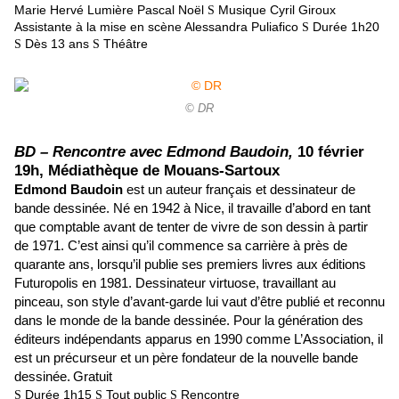
Marie Hervé
Lumière
Pascal Noël
Musique
Cyril Giroux
S
Assistante à la mise en scène
Alessandra Puliafico
Durée 1h20
S
Dès 13 ans
Théâtre
S
S
© DR
BD – Rencontre avec Edmond Baudoin,
10 février
19h, Médiathèque de Mouans-Sartoux
Edmond Baudoin
est un auteur français et dessinateur de
bande dessinée. Né en 1942 à Nice, il travaille d’abord en tant
que comptable avant de tenter de vivre de son dessin à partir
de 1971. C’est ainsi qu’il commence sa carrière à près de
quarante ans, lorsqu’il publie ses premiers livres aux éditions
Futuropolis en 1981. Dessinateur virtuose, travaillant au
pinceau, son style d’avant-garde lui vaut d’être publié et reconnu
dans le monde de la bande dessinée. Pour la génération des
éditeurs indépendants apparus en 1990 comme L’Association, il
est un précurseur et un père fondateur de la nouvelle bande
dessinée.
Gratuit
Durée 1h15
Tout public
Rencontre
S
S
S