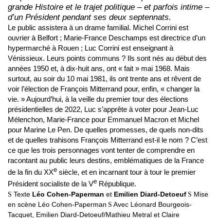
grande Histoire et le trajet politique – et parfois intime –
d’un Président pendant ses deux septennats.
Le public assistera à un drame familial. Michel Corrini est
ouvrier à Belfort ; Marie-France Deschamps est directrice d’un
hypermarché à Rouen ; Luc Corrini est enseignant à
Vénissieux. Leurs points communs ? Ils sont nés au début des
années 1950 et, à dix-huit ans, ont « fait » mai 1968. Mais
surtout, au soir du 10 mai 1981, ils ont trente ans et rêvent de
voir l’élection de François Mitterrand pour, enfin, « changer la
vie. » Aujourd’hui, à la veille du premier tour des élections
présidentielles de 2022, Luc s’apprête à voter pour Jean-Luc
Mélenchon, Marie-France pour Emmanuel Macron et Michel
pour Marine Le Pen. De quelles promesses, de quels non-dits
et de quelles trahisons François Mitterrand est-il le nom ? C’est
ce que les trois personnages vont tenter de comprendre en
racontant au public leurs destins, emblématiques de la France
e
de la fin du XX
siècle, et en incarnant tour à tour le premier
e
Président socialiste de la V
République.
Texte
Léo Cohen-Paperman
et
Emilien Diard-Detoeuf
Mise
S
S
en scène Léo Cohen-Paperman
Avec Léonard Bourgeois-
S
Tacquet, Emilien Diard-Detoeuf/Mathieu Metral et Claire