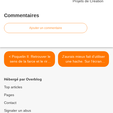
Commentaires
Ajouter un commentaire
< Poquelin II. Retrouver le
J’aurais mieux fait d’utiliser
sens de la farce et le rire
une hache. Sur l’écran
libérateur.
sanglant et noir de nos
angoisses et de nos
peurs… >
Hébergé par Overblog
Top articles
Pages
Contact
Signaler un abus