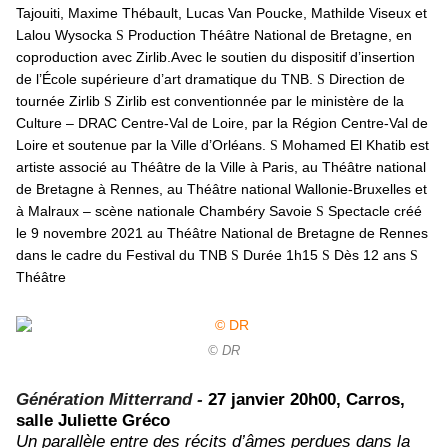
Tajouiti, Maxime Thébault, Lucas Van Poucke, Mathilde Viseux et
Lalou Wysocka
Production Théâtre National de Bretagne, en
S
coproduction avec Zirlib.Avec le soutien du dispositif d’insertion
de l’École supérieure d’art dramatique du TNB.
Direction de
S
tournée Zirlib
Zirlib est conventionnée par le ministère de la
S
Culture – DRAC Centre-Val de Loire, par la Région Centre-Val de
Loire et soutenue par la Ville d’Orléans.
Mohamed El Khatib est
S
artiste associé au Théâtre de la Ville à Paris, au Théâtre national
de Bretagne à Rennes, au Théâtre national Wallonie-Bruxelles et
à Malraux – scène nationale Chambéry Savoie
Spectacle créé
S
le 9 novembre 2021 au Théâtre National de Bretagne de Rennes
dans le cadre du Festival du TNB
Durée 1h15
Dès 12 ans
S
S
S
Théâtre
© DR
Génération Mitterrand -
27 janvier 20h00, Carros,
salle Juliette Gréco
Un parallèle entre des récits d’âmes perdues dans la