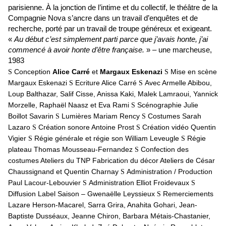
parisienne. À la jonction de l’intime et du collectif, le théâtre de la
Compagnie Nova s’ancre dans un travail d’enquêtes et de
recherche, porté par un travail de troupe généreux et exigeant.
«
Au début c’est simplement parti parce que j’avais honte, j’ai
commencé à avoir honte d’être française.
» – une marcheuse,
1983
Conception
Alice Carré
et
Margaux Eskenazi
Mise en scène
S
S
Margaux Eskenazi
Ecriture Alice Carré
Avec Armelle Abibou,
S
S
Loup Balthazar, Salif Cisse, Anissa Kaki, Malek Lamraoui, Yannick
Morzelle, Raphaël Naasz et Eva Rami
Scénographie Julie
S
Boillot Savarin
Lumières Mariam Rency
Costumes Sarah
S
S
Lazaro
Création sonore Antoine Prost
Création vidéo Quentin
S
S
Vigier
Régie générale et régie son William Leveugle
Régie
S
S
plateau Thomas Mousseau-Fernandez
Confection des
S
costumes Ateliers du TNP Fabrication du décor Ateliers de César
Chaussignand et Quentin Charnay
Administration / Production
S
Paul Lacour-Lebouvier
Administration Elliot Froidevaux
S
S
Diffusion Label Saison – Gwenaëlle Leyssieux
Remerciements
S
Lazare Herson-Macarel, Sarra Grira, Anahita Gohari, Jean-
Baptiste Dusséaux, Jeanne Chiron, Barbara Métais-Chastanier,