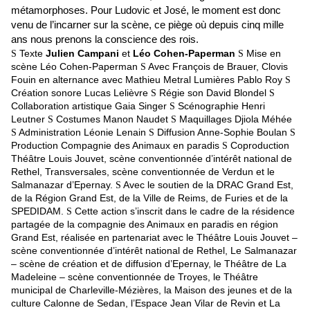
métamorphoses. Pour Ludovic et José, le moment est donc
venu de l’incarner sur la scène, ce piège où depuis cinq mille
ans nous prenons la conscience des rois.
Texte
Julien Campani
et
Léo Cohen-Paperman
Mise en
S
S
scène Léo Cohen-Paperman
Avec François de Brauer, Clovis
S
Fouin en alternance avec Mathieu Metral
Lumières Pablo Roy
S
Création sonore Lucas Lelièvre
Régie son David Blondel
S
S
Collaboration artistique Gaia Singer
Scénographie Henri
S
Leutner
Costumes Manon Naudet
Maquillages Djiola Méhée
S
S
Administration Léonie Lenain
Diffusion Anne-Sophie Boulan
S
S
S
Production Compagnie des Animaux en paradis
Coproduction
S
Théâtre Louis Jouvet, scène conventionnée d’intérêt national de
Rethel, Transversales, scène conventionnée de Verdun et le
Salmanazar d’Epernay.
Avec le soutien de la DRAC Grand Est,
S
de la Région Grand Est, de la Ville de Reims, de Furies et de la
SPEDIDAM.
Cette action s’inscrit dans le cadre de la résidence
S
partagée de la compagnie des Animaux en paradis en région
Grand Est, réalisée en partenariat avec le Théâtre Louis Jouvet –
scène conventionnée d’intérêt national de Rethel, Le Salmanazar
– scène de création et de diffusion d’Epernay, le Théâtre de La
Madeleine – scène conventionnée de Troyes, le Théâtre
municipal de Charleville-Mézières, la Maison des jeunes et de la
culture Calonne de Sedan, l’Espace Jean Vilar de Revin et La