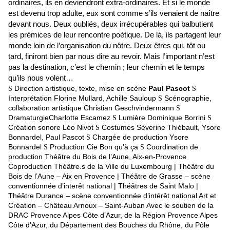
ordinaires, ils en deviendront extra-ordinaires. Et si le monde
est devenu trop adulte, eux sont comme s’ils venaient de naître
devant nous. Deux oubliés, deux irrécupérables qui balbutient
les prémices de leur rencontre poétique. De là, ils partagent leur
monde loin de l’organisation du nôtre. Deux êtres qui, tôt ou
tard, finiront bien par nous dire au revoir. Mais l’important n’est
pas la destination, c’est le chemin ; leur chemin et le temps
qu’ils nous volent…
Direction artistique, texte, mise en scène
Paul Pascot
S
S
Interprétation Florine Mullard, Achille Sauloup
Scénographie,
S
collaboration artistique Christian Geschvindermann
S
DramaturgieCharlotte Escamez
Lumière Dominique Borrini
S
S
Création sonore Léo Nivot
Costumes Séverine Thiébault, Ysore
S
Bonnardel, Paul Pascot
Chargée de production Ysore
S
Bonnardel
Production Cie Bon qu’à ça
Coordination de
S
S
production Théâtre du Bois de l’Aune, Aix-en-Provence
Coproduction Théâtre.s de la Ville du Luxembourg | Théâtre du
Bois de l’Aune – Aix en Provence | Théâtre de Grasse – scène
conventionnée d’interêt national | Théâtres de Saint Malo |
Théâtre Durance – scène conventionnée d’intérêt national Art et
Création – Château Arnoux – Saint-Auban Avec le soutien de la
DRAC Provence Alpes Côte d’Azur, de la Région Provence Alpes
Côte d’Azur, du Département des Bouches du Rhône, du Pôle