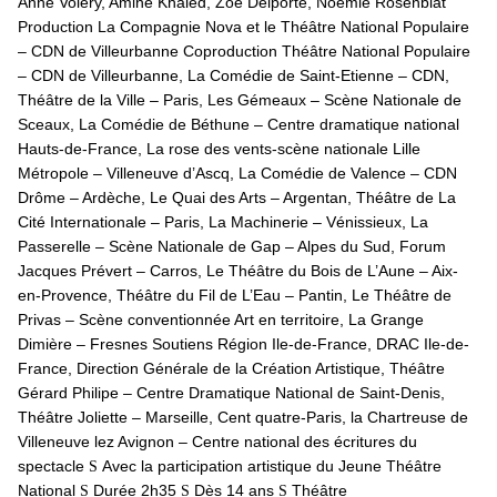
Anne Volery, Amine Khaled, Zoé Delporte, Noémie Rosenblat
Production La Compagnie Nova et le Théâtre National Populaire
– CDN de Villeurbanne Coproduction Théâtre National Populaire
– CDN de Villeurbanne, La Comédie de Saint-Etienne – CDN,
Théâtre de la Ville – Paris, Les Gémeaux – Scène Nationale de
Sceaux, La Comédie de Béthune – Centre dramatique national
Hauts-de-France, La rose des vents-scène nationale Lille
Métropole – Villeneuve d’Ascq, La Comédie de Valence – CDN
Drôme – Ardèche, Le Quai des Arts – Argentan, Théâtre de La
Cité Internationale – Paris, La Machinerie – Vénissieux, La
Passerelle – Scène Nationale de Gap – Alpes du Sud, Forum
Jacques Prévert – Carros, Le Théâtre du Bois de L’Aune – Aix-
en-Provence, Théâtre du Fil de L’Eau – Pantin, Le Théâtre de
Privas – Scène conventionnée Art en territoire, La Grange
Dimière – Fresnes Soutiens Région Ile-de-France, DRAC Ile-de-
France, Direction Générale de la Création Artistique, Théâtre
Gérard Philipe – Centre Dramatique National de Saint-Denis,
Théâtre Joliette – Marseille, Cent quatre-Paris, la Chartreuse de
Villeneuve lez Avignon – Centre national des écritures du
spectacle
Avec la participation artistique du Jeune Théâtre
S
National
Durée 2h35
Dès 14 ans
Théâtre
S
S
S