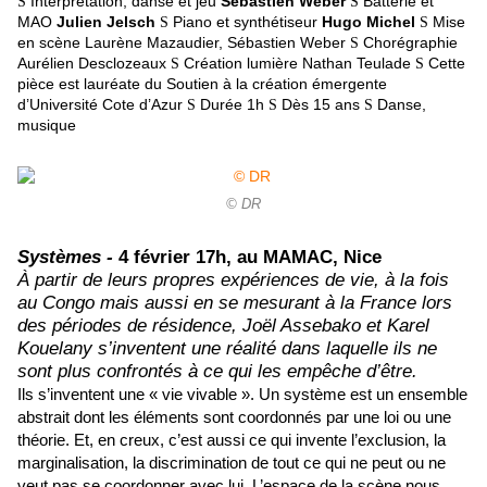
Interprétation, danse et jeu
Sébastien Weber
Batterie et
S
S
MAO
Julien Jelsch
Piano et synthétiseur
Hugo Michel
Mise
S
S
en scène Laurène Mazaudier, Sébastien Weber
Chorégraphie
S
Aurélien Desclozeaux
Création lumière Nathan Teulade
Cette
S
S
pièce est lauréate du Soutien à la création émergente
d’Université Cote d’Azur
Durée 1h
Dès 15 ans
Danse,
S
S
S
musique
© DR
Systèmes -
4 février 17h, au MAMAC, Nice
À partir de leurs propres expériences de vie, à la fois
au Congo mais aussi en se mesurant à la France lors
des périodes de résidence, Joël Assebako et Karel
Kouelany s’inventent une réalité dans laquelle ils ne
sont plus confrontés à ce qui les empêche d’être.
Ils s’inventent une « vie vivable ». Un système est un ensemble
abstrait dont les éléments sont coordonnés par une loi ou une
théorie. Et, en creux, c’est aussi ce qui invente l’exclusion, la
marginalisation, la discrimination de tout ce qui ne peut ou ne
veut pas se coordonner avec lui. L’espace de la scène nous