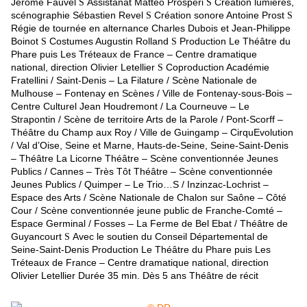
Jérôme Fauvel
Assistanat Matteo Prosperi
Création lumières,
S
S
scénographie Sébastien Revel
Création sonore Antoine Prost
S
S
Régie de tournée en alternance Charles Dubois et Jean-Philippe
Boinot
Costumes Augustin Rolland
Production
Le Théâtre du
S
S
Phare puis Les Tréteaux de France – Centre dramatique
national, direction Olivier Letellier
Coproduction
Académie
S
Fratellini / Saint-Denis – La Filature / Scène Nationale de
Mulhouse – Fontenay en Scènes / Ville de Fontenay-sous-Bois –
Centre Culturel Jean Houdremont / La Courneuve – Le
Strapontin / Scène de territoire Arts de la Parole / Pont-Scorff –
Théâtre du Champ aux Roy / Ville de Guingamp – CirquEvolution
/ Val d’Oise, Seine et Marne, Hauts-de-Seine, Seine-Saint-Denis
– Théâtre La Licorne Théâtre – Scène conventionnée Jeunes
Publics / Cannes – Très Tôt Théâtre – Scène conventionnée
Jeunes Publics / Quimper – Le Trio…S / Inzinzac-Lochrist –
Espace des Arts / Scène Nationale de Chalon sur Saône – Côté
Cour / Scène conventionnée jeune public de Franche-Comté –
Espace Germinal / Fosses – La Ferme de Bel Ebat / Théâtre de
Guyancourt
Avec le soutien
du Conseil Départemental de
S
Seine-Saint-Denis Production Le Théâtre du Phare puis Les
Tréteaux de France – Centre dramatique national, direction
Olivier Letellier Durée 35 min. Dès 5 ans Théâtre de récit