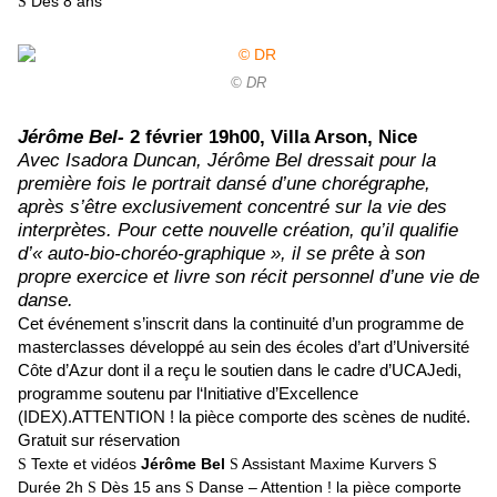
Dès 8 ans
S
© DR
Jérôme Bel-
2 février 19h00, Villa Arson, Nice
Avec Isadora Duncan, Jérôme Bel dressait pour la
première fois le portrait dansé d’une chorégraphe,
après s’être exclusivement concentré sur la vie des
interprètes. Pour cette nouvelle création, qu’il qualifie
d’« auto-bio-choréo-graphique », il se prête à son
propre exercice et livre son récit personnel d’une vie de
danse.
Cet événement s’inscrit dans la continuité d’un programme de
masterclasses développé au sein des écoles d’art d’Université
Côte d’Azur dont il a reçu le soutien dans le cadre d’UCAJedi,
programme soutenu par l‘Initiative d’Excellence
(IDEX).ATTENTION ! la pièce comporte des scènes de nudité.
Gratuit sur réservation
Texte et vidéos
Jérôme Bel
Assistant
Maxime Kurvers
S
S
S
Durée 2h
Dès 15 ans
Danse
– Attention ! la pièce comporte
S
S