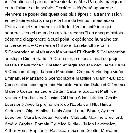
« L’émotion est partout présente dans Mes Parents, naviguant
entre l’hilarité et la poésie. Derrière la légèreté apparente
viennent se poser des questions plus âpres : la transmission
entre 2 générations malgré la fuite du temps ; mais aussi
l’éducation et son exercice difficile. L’enfant intérieur qui
sommeille en chacun de nous se reconnaît en chaque histoire,
désarmé d’apprendre à quel point l’expérience humaine est
universelle. » – Clémence Duhazé, toutelaculture.com
Conception et réalisation
Mohamed El Khatib
Collaboration
S
S
artistique Dimitri Hatton
Dramaturgie et assistanat de projet
S
Vassia Chavaroche
Création et régie son et vidéo Pierre Carré
S
Création et régie lumière Madeleine Campa
Montage vidéo
S
S
Emmanuel Manzano
Scénographie Mathilde Vallantin-Dulac
S
S
Construction scénographie Mathilde Vallantin-Dulac et Clémence
Mahé
Costumes Laure Blatter, Salomé Scotto et Mathilde
S
Viseux
Production/Diffusion Gil Paon Administration Cécile
S
Boursier
Avec la promotion X de l’Ecole du TNB, Hinda
S
Abdelaoui, Olga Abolina, Louis Atlan, Laure Blatter, Ay-men
Bouchou, Clara Bretheau, Valentin Clabault, Maxime Crochard,
Amélie Gratias, Romain Gy, Alice Kudlak, Julien Lewkowicz,
Arthur Rémi, Raphaëlle Rousseau, Salomé Scotto, Merwane