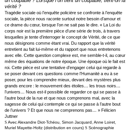
un coupable ? Lorsque l’on tient un coupable, tient-on la
vérité ?
Tragédie sociale où l’enquête policière se confronte à l’enquête
sociale, la pièce nous raconte surtout notre besoin d’amour et
ce drame du cœur, lorsque l’on ne sait pas le dire. « La Loi du
corps noir est la première pièce d’une série de trois, à travers
lesquelles je tente d’interroger le concept de Vérité, de ce que
nous désignons comme étant vrai. Du rapport que la vérité
entretient au fait lui-même et du rapport que nous entretenons
avec elle. Cette question complexe est, me semble-t-il, au cœur
même des équations de notre époque. Une époque où le fait est
roi. Cette pièce est une tentative d’engager celui qui regarde à
se poser devant ces questions comme l’Humanité a eu à se
poser, pour les comprendre mieux, devant des mystères plus
grands encore : le mouvement des étoiles… les trous noirs…
l’univers… Nous est-il possible de regarder ce qui se passe à
l’autre bout de la rue et que nous comprenons mal, avec la
sagesse de celui qui contemple ce qui se passe à l’autre bout
de l’univers ? Et que nous ne comprenons pas… » Félicien
Juttner
Avec
Alexandre Diot-Tchéou,
Simon Jacquard, Anne Loiret,
S
Muriel
Mayette-Holtz
(distribution en cours)
Scénographie
S