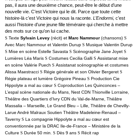
pas, il aura une deuxième chance, peut-être le début d’une
nouvelle vie. C’est Victoire qui le dit. Parce que toute cette
histoire-là c’est Victoire qui nous la raconte.
L’Endormi,
c’est
aussi l’histoire d’une jeune fille téméraire qui cherche à mettre
des mots sur ce qu’on lui cache.
Texte
Sylvain Levey
(récit) et
Marc Nammour
(chansons)
S
S
Avec Marc Nammour et Valentin Durup
Musique Valentin Durup
S
Mise en scène Estelle Savasta
Scénographie Jane Joyet
S
S
S
Lumières Léa Maris
Costumes Cecilia Galli
Assistanat mise
S
S
en scène Valérie Puech
Assistanat scénographie et costumes
S
Alissa Maestracci
Régie générale et son Olivier Bergeret
S
S
Régie plateau et lumière Grégoire Pineau
Production Cie
S
Hippolyte a mal au cœur
Coproduction Les Quinconces –
S
L’espal scène nationale du Mans, Nest CDN Thionville Lorraine,
Théâtre des Quartiers d’Ivry CDN du Val-de-Marne, Théâtre
Massalia – Marseille, Le Grand Bleu – Lille, Théâtre de Chevilly-
Larue André Malraux Soutien Théâtre Madeleine-Renaud –
Taverny
La compagnie Hippolyte a mal au cœur est
S
conventionnée par la DRAC Ile-de-France – Ministère de la
Culture
Durée 50 min.
Dès 9 ans
Récit rap
S
S
S