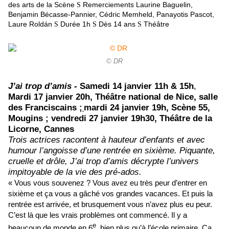
des arts de la Scène
Remerciements Laurine Baguelin,
S
Benjamin Bécasse-Pannier, Cédric Memheld, Panayotis Pascot,
Laure Roldán
Durée 1h
Dès 14 ans
Théâtre
S
S
S
© DR
J’ai trop d’amis -
Samedi 14 janvier 11h & 15h
,
Mardi 17 janvier 20h, Théâtre national de Nice, salle
des Franciscains ;
mardi 24 janvier 19h, Scène 55,
Mougins ; vendredi 27 janvier 19h30, Théâtre de la
Licorne, Cannes
Trois actrices racontent à hauteur d’enfants et avec
humour l’angoisse d’une rentrée en sixième. Piquante,
cruelle et drôle, J’ai trop d’amis décrypte l’univers
impitoyable de la vie des pré-ados.
« Vous vous souvenez ? Vous avez eu très peur d’entrer en
sixième et ça vous a gâché vos grandes vacances. Et puis la
rentrée est arrivée, et brusquement vous n’avez plus eu peur.
C’est là que les vrais problèmes ont commencé. Il y a
e
beaucoup de monde en 6
, bien plus qu’à l’école primaire. Ça