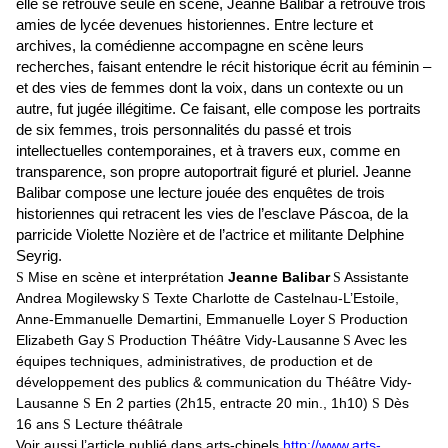
elle se retrouve seule en scène, Jeanne Balibar a retrouvé trois
amies de lycée devenues historiennes. Entre lecture et
archives, la comédienne accompagne en scène leurs
recherches, faisant entendre le récit historique écrit au féminin –
et des vies de femmes dont la voix, dans un contexte ou un
autre, fut jugée illégitime. Ce faisant, elle compose les portraits
de six femmes, trois personnalités du passé et trois
intellectuelles contemporaines, et à travers eux, comme en
transparence, son propre autoportrait figuré et pluriel. Jeanne
Balibar compose une lecture jouée des enquêtes de trois
historiennes qui retracent les vies de l’esclave Páscoa, de la
parricide Violette Nozière et de l’actrice et militante Delphine
Seyrig.
Mise en scène et interprétation
Jeanne Balibar
Assistante
S
S
Andrea Mogilewsky
Texte Charlotte de Castelnau-L’Estoile,
S
Anne-Emmanuelle Demartini, Emmanuelle Loyer
Production
S
Elizabeth Gay
Production Théâtre Vidy-Lausanne
Avec les
S
S
équipes techniques, administratives, de production et de
développement des publics & communication du Théâtre Vidy-
Lausanne
En 2 parties (2h15, entracte 20 min., 1h10)
Dès
S
S
16 ans
Lecture théâtrale
S
Voir aussi l’article publié dans arts-chipel
s
http://www.arts-