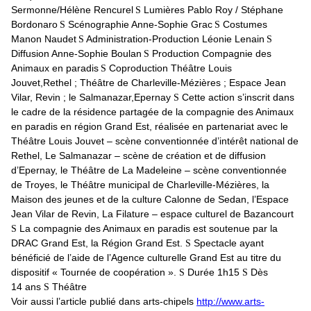
Sermonne/Hélène Rencurel
Lumières Pablo Roy / Stéphane
S
Bordonaro
Scénographie Anne-Sophie Grac
Costumes
S
S
Manon Naudet
Administration-Production Léonie Lenain
S
S
Diffusion Anne-Sophie Boulan
Production Compagnie des
S
Animaux en paradis
Coproduction Théâtre Louis
S
Jouvet,Rethel ; Théâtre de Charleville-Mézières ; Espace Jean
Vilar, Revin ; le Salmanazar,Epernay
Cette action s’inscrit dans
S
le cadre de la résidence partagée de la compagnie des Animaux
en paradis en région Grand Est, réalisée en partenariat avec le
Théâtre Louis Jouvet – scène conventionnée d’intérêt national de
Rethel, Le Salmanazar – scène de création et de diffusion
d’Epernay, le Théâtre de La Madeleine – scène conventionnée
de Troyes, le Théâtre municipal de Charleville-Mézières, la
Maison des jeunes et de la culture Calonne de Sedan, l’Espace
Jean Vilar de Revin, La Filature – espace culturel de Bazancourt
La compagnie des Animaux en paradis est soutenue par la
S
DRAC Grand Est, la Région Grand Est.
Spectacle ayant
S
bénéficié de l’aide de l’Agence culturelle Grand Est au titre du
dispositif « Tournée de coopération ».
Durée 1h15
Dès
S
S
14 ans
Théâtre
S
Voir aussi l’article publié dans arts-chipels
http://www.arts-