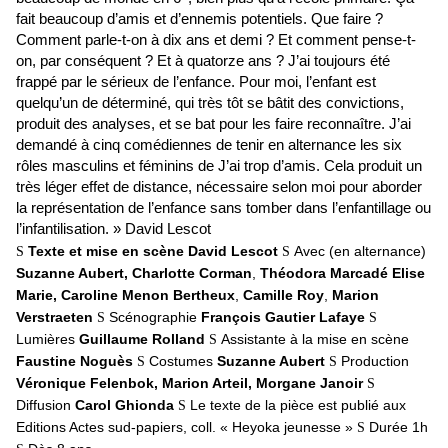
fait beaucoup d’amis et d’ennemis potentiels. Que faire ?
Comment parle-t-on à dix ans et demi ? Et comment pense-t-
on, par conséquent ? Et à quatorze ans ? J’ai toujours été
frappé par le sérieux de l’enfance. Pour moi, l’enfant est
quelqu’un de déterminé, qui très tôt se bâtit des convictions,
produit des analyses, et se bat pour les faire reconnaître. J’ai
demandé à cinq comédiennes de tenir en alternance les six
rôles masculins et féminins de J’ai trop d’amis. Cela produit un
très léger effet de distance, nécessaire selon moi pour aborder
la représentation de l’enfance sans tomber dans l’enfantillage ou
l’infantilisation. » David Lescot
Texte et mise en scène David Lescot
Avec (en alternance)
S
S
Suzanne Aubert,
Charlotte Corman
,
Théodora Marcadé
Elise
Marie,
Caroline Menon Bertheux
,
Camille Roy
,
Marion
Verstraeten
Scénographie
François Gautier Lafaye
S
S
Lumières
Guillaume Rolland
Assistante à la mise en scène
S
Faustine Noguès
Costumes
Suzanne Aubert
Production
S
S
Véronique Felenbok, Marion Arteil, Morgane Janoir
S
Diffusion
Carol Ghionda
Le texte de la pièce est publié aux
S
Editions Actes sud-papiers, coll. « Heyoka jeunesse »
Durée 1h
S