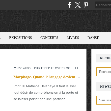
A
EXPOSITIONS
CONCERTS
LIVRES
DANSE
RECH
09/12/2025
PUBLIÉ DEPUIS OVERBLOG
…
Morphage. Quand le langage devient exploration sonore et musicale.
Phot. © Mathilde Delahaye Il faut laisser
NEWS
tout désir de compréhension à la porte et
se laisser porter par une partition...