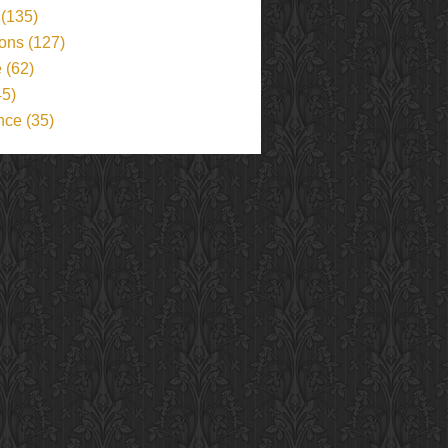
(135)
ions
(127)
e
(62)
5)
nce
(35)