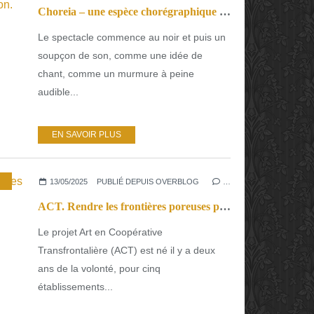
Choreia – une espèce chorégraphique en voix d’apparition.
Le spectacle commence au noir et puis un
soupçon de son, comme une idée de
chant, comme un murmure à peine
audible...
EN SAVOIR PLUS
THÉÂTRE
13/05/2025
PUBLIÉ DEPUIS OVERBLOG
…
ACT. Rendre les frontières poreuses pour laisser passer l’art.
Le projet Art en Coopérative
Transfrontalière (ACT) est né il y a deux
ans de la volonté, pour cinq
établissements...