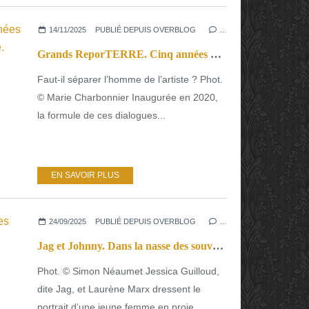
14/11/2025
PUBLIÉ DEPUIS OVERBLOG
…
Grands ReporTERRE. Cinq années pour « mettre en pièce » l’actualité.
Faut-il séparer l’homme de l’artiste ? Phot.
© Marie Charbonnier Inaugurée en 2020,
la formule de ces dialogues...
EN SAVOIR PLUS
24/09/2025
PUBLIÉ DEPUIS OVERBLOG
…
Jag et Johnny. Dans la nasse des souvenirs familiaux.
Phot. © Simon Néaumet Jessica Guilloud,
dite Jag, et Laurène Marx dressent le
portrait d’une jeune femme en proie...