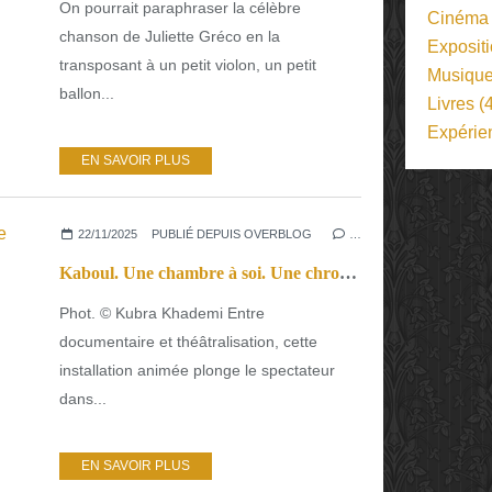
On pourrait paraphraser la célèbre
Cinéma
chanson de Juliette Gréco en la
Exposit
transposant à un petit violon, un petit
Musiqu
ballon...
Livres
(4
Expérie
EN SAVOIR PLUS
22/11/2025
PUBLIÉ DEPUIS OVERBLOG
…
Kaboul. Une chambre à soi. Une chronique d’effacement et de résistance.
Phot. © Kubra Khademi Entre
documentaire et théâtralisation, cette
installation animée plonge le spectateur
dans...
EN SAVOIR PLUS