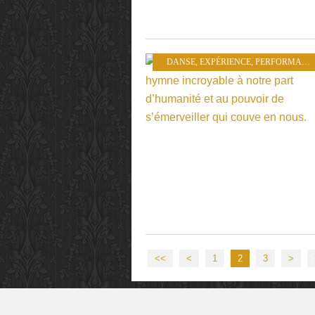
DANSE
,
EXPÉRIENCE
,
PERFORMANCE
<<
<
1
2
3
>