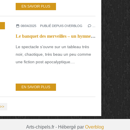
EN SAVOIR PLUS
08/04/2025
PUBLIÉ DEPUIS OVERBLOG
…
Le banquet des merveilles – un hymne incroyable à notre part d’humanité et au pouvoir de s’émerveiller qui couve en nous.
Le spectacle s’ouvre sur un tableau très
noir, chaotique, très beau un peu comme
une fiction post apocalyptique....
EN SAVOIR PLUS
>>
Arts-chipels.fr - Hébergé par
Overblog