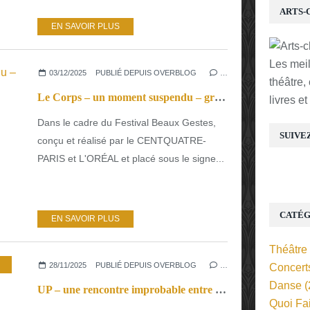
ARTS-
EN SAVOIR PLUS
Les mei
03/12/2025
PUBLIÉ DEPUIS OVERBLOG
…
théâtre,
Le Corps – un moment suspendu – grâce et poésie pour démarrer ce festival.
livres e
Dans le cadre du Festival Beaux Gestes,
SUIVE
conçu et réalisé par le CENTQUATRE-
PARIS et L'ORÉAL et placé sous le signe...
CATÉG
EN SAVOIR PLUS
Théâtre
28/11/2025
PUBLIÉ DEPUIS OVERBLOG
…
Concert
Danse
(
UP – une rencontre improbable entre un violoniste et un « foot Freestyler »
Quoi Fa