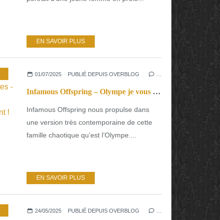
EN SAVOIR PLUS
01/07/2025
PUBLIÉ DEPUIS OVERBLOG
…
Infamous Offspring – Olympe je vous hais ou les nourritures célestes - La mythologie au temps de la déconstruction du genre ! Décapant !
Infamous Offspring nous propulse dans
une version très contemporaine de cette
famille chaotique qu’est l’Olympe....
EN SAVOIR PLUS
24/05/2025
PUBLIÉ DEPUIS OVERBLOG
…