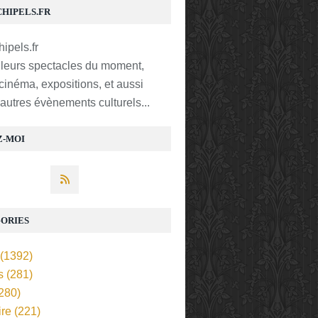
CHIPELS.FR
lleurs spectacles du moment,
 cinéma, expositions, et aussi
t autres évènements culturels...
Z-MOI
ORIES
(1392)
s
(281)
280)
ire
(221)