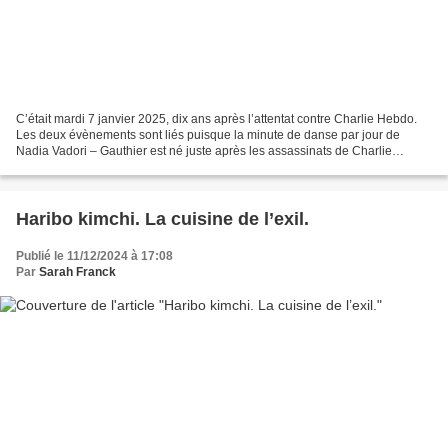
C’était mardi 7 janvier 2025, dix ans après l’attentat contre Charlie Hebdo.
Les deux évènements sont liés puisque la minute de danse par jour de
Nadia Vadori – Gauthier est né juste après les assassinats de Charlie
Hebdo, comme un acte de résistance...
Haribo kimchi. La cuisine de l’exil.
Publié le 11/12/2024 à 17:08
Par
Sarah Franck