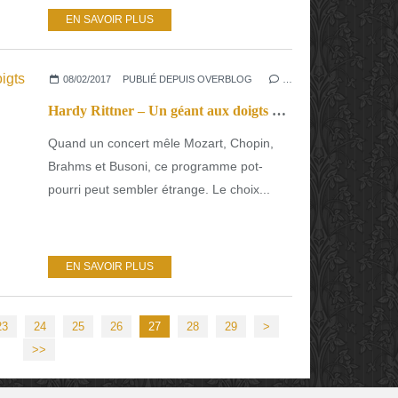
EN SAVOIR PLUS
08/02/2017
PUBLIÉ DEPUIS OVERBLOG
…
Hardy Rittner – Un géant aux doigts de fée
Quand un concert mêle Mozart, Chopin,
Brahms et Busoni, ce programme pot-
pourri peut sembler étrange. Le choix...
EN SAVOIR PLUS
23
24
25
26
27
28
29
>
>>