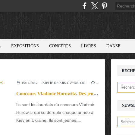
A
EXPOSITIONS
CONCERTS
LIVRES
DANSE
RECH
15/11/2017
PUBLIÉ DEPUIS OVERBLOG
…
Concours Vladimir Horowitz. Des jeunes gens époustouflants
Ils sont les lauréats du concours Vladimir
NEWS
Horowitz qui se déroule chaque année à
Kiev en Ukraine. Ils sont jeunes,...