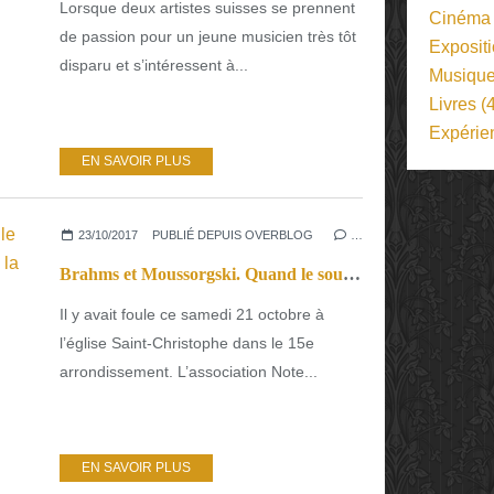
Lorsque deux artistes suisses se prennent
Cinéma
de passion pour un jeune musicien très tôt
Exposit
disparu et s’intéressent à...
Musiqu
Livres
(4
Expérie
EN SAVOIR PLUS
23/10/2017
PUBLIÉ DEPUIS OVERBLOG
…
Brahms et Moussorgski. Quand le soutien à l’aide humanitaire prend la dimension d’un concert magistral
Il y avait foule ce samedi 21 octobre à
l’église Saint-Christophe dans le 15e
arrondissement. L’association Note...
EN SAVOIR PLUS