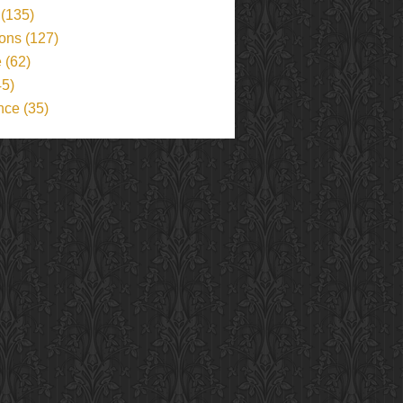
(135)
ions
(127)
e
(62)
5)
nce
(35)