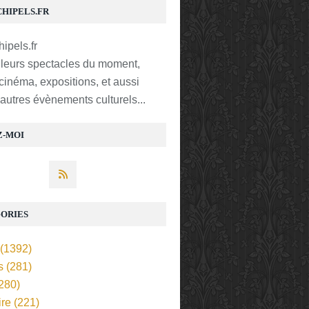
CHIPELS.FR
lleurs spectacles du moment,
 cinéma, expositions, et aussi
t autres évènements culturels...
Z-MOI
ORIES
(1392)
s
(281)
280)
ire
(221)