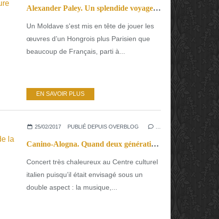
Alexander Paley. Un splendide voyage Lisztien en Europe intérieure
Un Moldave s'est mis en tête de jouer les
œuvres d’un Hongrois plus Parisien que
beaucoup de Français, parti à...
EN SAVOIR PLUS
25/02/2017
PUBLIÉ DEPUIS OVERBLOG
…
Canino-Alogna. Quand deux générations s’unissent pour faire de la belle musique
Concert très chaleureux au Centre culturel
italien puisqu’il était envisagé sous un
double aspect : la musique,...