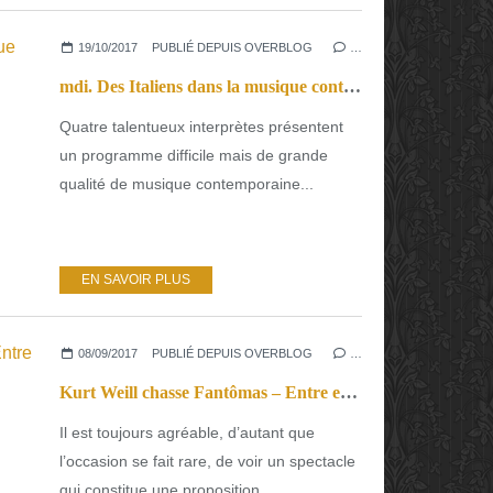
19/10/2017
PUBLIÉ DEPUIS OVERBLOG
…
mdi. Des Italiens dans la musique contemporaine
Quatre talentueux interprètes présentent
un programme difficile mais de grande
qualité de musique contemporaine...
EN SAVOIR PLUS
08/09/2017
PUBLIÉ DEPUIS OVERBLOG
…
Kurt Weill chasse Fantômas – Entre exil et réinvention
Il est toujours agréable, d’autant que
l’occasion se fait rare, de voir un spectacle
qui constitue une proposition...