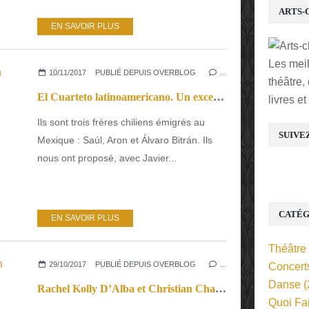
ARTS-
EN SAVOIR PLUS
Les mei
10/11/2017
PUBLIÉ DEPUIS OVERBLOG
…
théâtre,
El Cuarteto latinoamericano. Un exceptionnel voyage musical
livres e
Ils sont trois frères chiliens émigrés au
SUIVE
Mexique : Saúl, Aron et Álvaro Bitrán. Ils
nous ont proposé, avec Javier...
CATÉG
EN SAVOIR PLUS
Théâtre
29/10/2017
PUBLIÉ DEPUIS OVERBLOG
…
Concert
Danse
(
Rachel Kolly D’Alba et Christian Chamorel. Aimez-vous Lekeu et Strauss ?
Quoi Fa