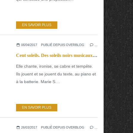
EN SAVOIR PLUS
06/04/2017
PUBLIÉ DEPUIS OVERBLOG
…
Cent soleils. Des soleils noirs musicaux étranges et attachants
Elle chante, ironise, se cabre et tempête.
Ils jouent et se jouent du texte, au piano et
à la batterie. Marie S....
EN SAVOIR PLUS
26/03/2017
PUBLIÉ DEPUIS OVERBLOG
…