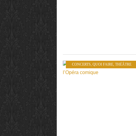
CONCERTS
,
QUOI FAIRE
,
THÉÂTRE