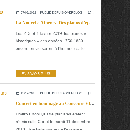
07/01/2019
PUBLIÉ DEPUIS OVERBLOG
…
La Nouvelle Athènes. Des pianos d’époque romantique en concert et des rencontres professionnelles.
Les 2, 3 et 4 février 2019, les pianos «
historiques » des années 1750-1850
encore en vie seront à l’honneur salle...
EN SAVOIR PLUS
13/12/2018
PUBLIÉ DEPUIS OVERBLOG
…
Concert en hommage au Concours Vladimir Horowitz. Des lauréats exceptionnels.
Dmitro Choni Quatre pianistes étaient
réunis salle Cortot le mardi 11 décembre
2018. Une belle image de l’exigence...