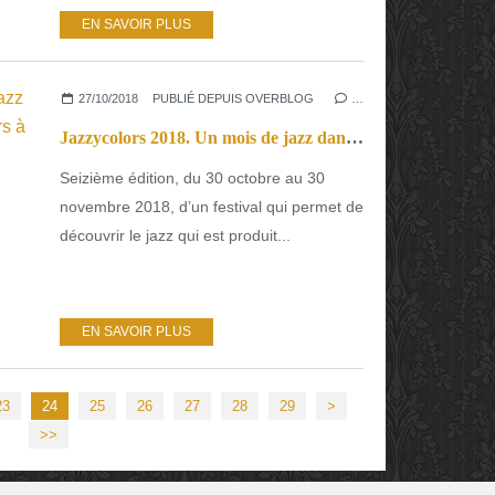
EN SAVOIR PLUS
27/10/2018
PUBLIÉ DEPUIS OVERBLOG
…
Jazzycolors 2018. Un mois de jazz dans les centres culturels étrangers à Paris
Seizième édition, du 30 octobre au 30
novembre 2018, d’un festival qui permet de
découvrir le jazz qui est produit...
EN SAVOIR PLUS
23
24
25
26
27
28
29
>
>>