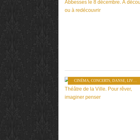
CINÉMA
,
CONCERTS
,
DANSE
,
LIVRES