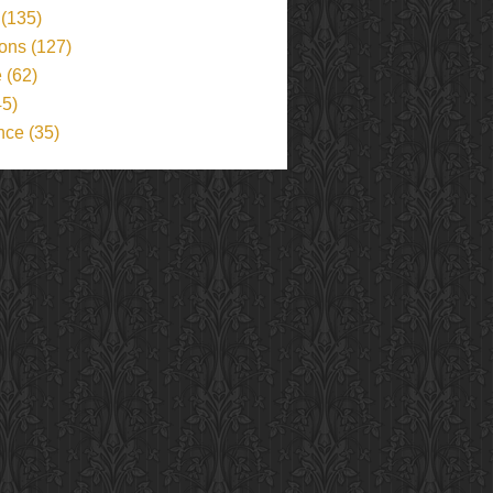
(135)
ions
(127)
e
(62)
5)
nce
(35)