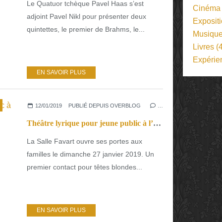
Le Quatuor tchèque Pavel Haas s’est
Cinéma
adjoint Pavel Nikl pour présenter deux
Exposit
quintettes, le premier de Brahms, le...
Musiqu
Livres
(4
Expérie
EN SAVOIR PLUS
12/01/2019
PUBLIÉ DEPUIS OVERBLOG
…
Théâtre lyrique pour jeune public à l’Opéra comique
La Salle Favart ouvre ses portes aux
familles le dimanche 27 janvier 2019. Un
premier contact pour têtes blondes...
EN SAVOIR PLUS