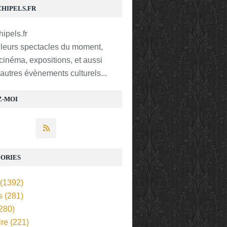
CHIPELS.FR
lleurs spectacles du moment,
 cinéma, expositions, et aussi
t autres évènements culturels...
Z-MOI
ORIES
(1392)
s
(281)
280)
ire
(221)