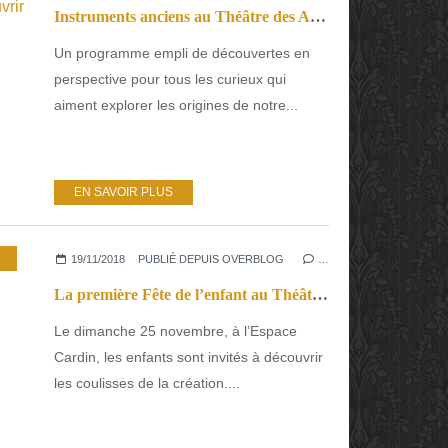
Instruments anciens au Théâtre des Abbesses le 8 décembre. À découvrir ou à redécouvrir
Un programme empli de découvertes en
perspective pour tous les curieux qui
aiment explorer les origines de notre...
EN SAVOIR PLUS
,
QUOI FAIRE
,
THÉÂTRE
19/11/2018
PUBLIÉ DEPUIS OVERBLOG
…
La première Fête de l’enfant au Théâtre de la Ville. Pour rêver, imaginer penser
Le dimanche 25 novembre, à l’Espace
Cardin, les enfants sont invités à découvrir
les coulisses de la création....