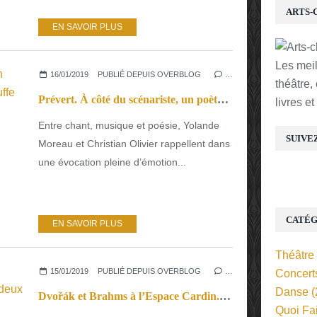
ARTS-
EN SAVOIR PLUS
Les mei
16/01/2019
PUBLIÉ DEPUIS OVERBLOG
…
théâtre,
Prévert. À côté du scénariste, un poète plein d’humanité, qui réchauffe au cœur
livres e
Entre chant, musique et poésie, Yolande
SUIVE
Moreau et Christian Olivier rappellent dans
une évocation pleine d’émotion...
CATÉG
EN SAVOIR PLUS
Théâtre
15/01/2019
PUBLIÉ DEPUIS OVERBLOG
…
Concert
Danse
(
Dvořák et Brahms à l’Espace Cardin. Une estime réciproque et deux quintettes
Quoi Fa