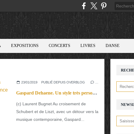
A
EXPOSITIONS
CONCERTS
LIVRES
DANSE
RECH
23/01/2019
PUBLIÉ DEPUIS OVERBLOG
…
Gaspard Dehaene. Un style très personnel alliant finesse et puissance d’interprétation
(c) Laurent Bugnet Au croisement de
NEWS
Schubert et de Liszt, avec un détour vers la
musique contemporaine, Gaspard...