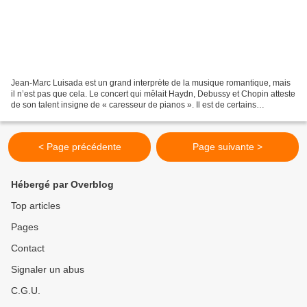
Jean-Marc Luisada est un grand interprète de la musique romantique, mais
il n’est pas que cela. Le concert qui mêlait Haydn, Debussy et Chopin atteste
de son talent insigne de « caresseur de pianos ». Il est de certains
interprètes comme de senteurs rares....
< Page précédente
Page suivante >
Hébergé par Overblog
Top articles
Pages
Contact
Signaler un abus
C.G.U.