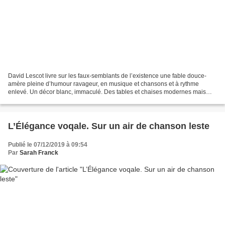
David Lescot livre sur les faux-semblants de l’existence une fable douce-
amère pleine d’humour ravageur, en musique et chansons et à rythme
enlevé. Un décor blanc, immaculé. Des tables et chaises modernes mais
neutres, métal et plexiglas, sont disposées...
L’Élégance voqale. Sur un air de chanson leste
Publié le 07/12/2019 à 09:54
Par
Sarah Franck