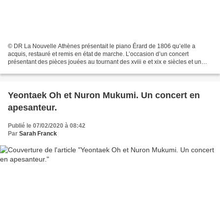
© DR La Nouvelle Athènes présentait le piano Érard de 1806 qu’elle a
acquis, restauré et remis en état de marche. L’occasion d’un concert
présentant des pièces jouées au tournant des xviii e et xix e siècles et un
voyage dans le temps où la musique pour...
Yeontaek Oh et Nuron Mukumi. Un concert en
apesanteur.
Publié le 07/02/2020 à 08:42
Par
Sarah Franck