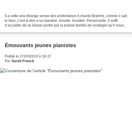
Il a cette voix étrange venue des profondeurs Il chante Brahms, comme il sait
le faire, c’est-à-dire à sa manière. Insolite. Inusitée. Personnelle. Il suffit
d’accepter de se laisser porter par la poésie teintée de nostalgie qu’il nous
donne à écouter....
Émouvants jeunes pianistes
Publié le 27/03/2019 à 18:37
Par
Sarah Franck