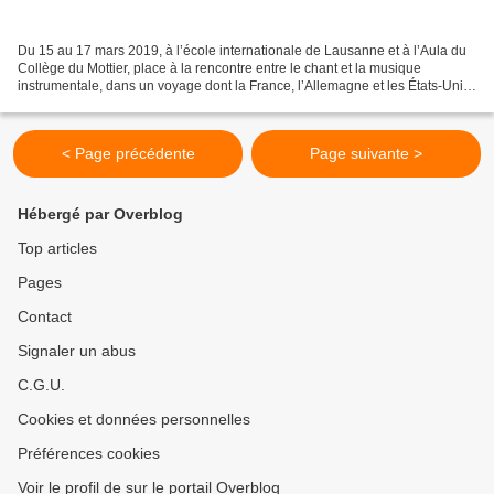
Du 15 au 17 mars 2019, à l’école internationale de Lausanne et à l’Aula du
Collège du Mottier, place à la rencontre entre le chant et la musique
instrumentale, dans un voyage dont la France, l’Allemagne et les États-Unis
constituent autant d’étapes. Excellence...
< Page précédente
Page suivante >
Hébergé par Overblog
Top articles
Pages
Contact
Signaler un abus
C.G.U.
Cookies et données personnelles
Préférences cookies
Voir le profil de sur le portail Overblog